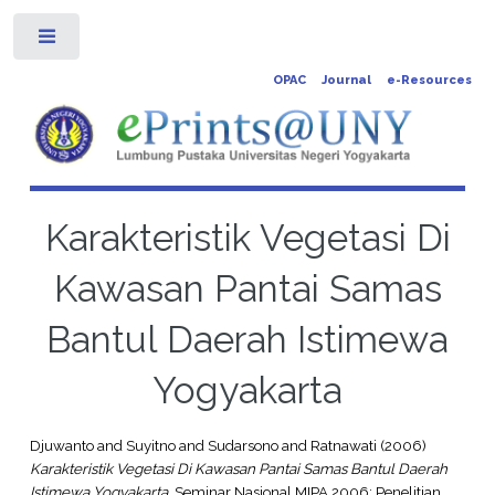
Toggle
OPAC
Journal
e-Resources
Karakteristik Vegetasi Di
Kawasan Pantai Samas
Bantul Daerah Istimewa
Yogyakarta
Djuwanto
and
Suyitno
and
Sudarsono
and
Ratnawati
(2006)
Karakteristik Vegetasi Di Kawasan Pantai Samas Bantul Daerah
Istimewa Yogyakarta.
Seminar Nasional MIPA 2006: Penelitian,