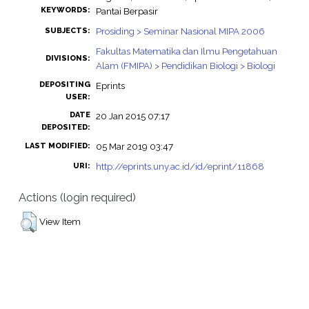
KEYWORDS:
Pantai Berpasir
Prosiding > Seminar Nasional MIPA 2006
SUBJECTS:
Fakultas Matematika dan Ilmu Pengetahuan
DIVISIONS:
Alam (FMIPA) > Pendidikan Biologi > Biologi
DEPOSITING
Eprints
USER:
DATE
20 Jan 2015 07:17
DEPOSITED:
05 Mar 2019 03:47
LAST MODIFIED:
http://eprints.uny.ac.id/id/eprint/11868
URI:
Actions (login required)
View Item