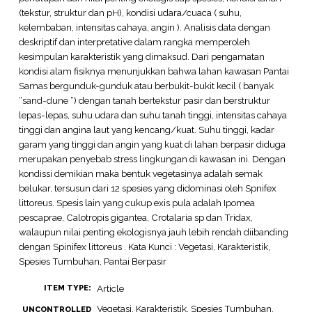
(tekstur, struktur dan pH), kondisi udara/cuaca ( suhu,
kelembaban, intensitas cahaya, angin ). Analisis data dengan
deskriptif dan interpretative dalam rangka memperoleh
kesimpulan karakteristik yang dimaksud. Dari pengamatan
kondisi alam fisiknya menunjukkan bahwa lahan kawasan Pantai
Samas bergunduk-gunduk atau berbukit-bukit kecil ( banyak
“sand-dune “) dengan tanah bertekstur pasir dan berstruktur
lepas-lepas, suhu udara dan suhu tanah tinggi, intensitas cahaya
tinggi dan angina laut yang kencang/kuat. Suhu tinggi, kadar
garam yang tinggi dan angin yang kuat di lahan berpasir diduga
merupakan penyebab stress lingkungan di kawasan ini. Dengan
kondissi demikian maka bentuk vegetasinya adalah semak
belukar, tersusun dari 12 spesies yang didominasi oleh Spnifex
littoreus. Spesis lain yang cukup exis pula adalah Ipomea
pescaprae, Calotropis gigantea, Crotalaria sp dan Tridax,
walaupun nilai penting ekologisnya jauh lebih rendah diibanding
dengan Spinifex littoreus . Kata Kunci : Vegetasi, Karakteristik,
Spesies Tumbuhan, Pantai Berpasir
Article
ITEM TYPE:
Vegetasi, Karakteristik, Spesies Tumbuhan,
UNCONTROLLED