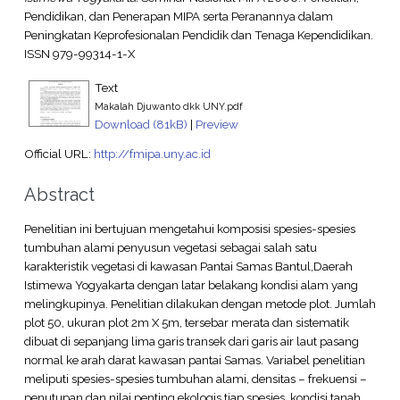
Pendidikan, dan Penerapan MIPA serta Peranannya dalam
Peningkatan Keprofesionalan Pendidik dan Tenaga Kependidikan.
ISSN 979-99314-1-X
Text
Makalah Djuwanto dkk UNY.pdf
Download (81kB)
|
Preview
Official URL:
http://fmipa.uny.ac.id
Abstract
Penelitian ini bertujuan mengetahui komposisi spesies-spesies
tumbuhan alami penyusun vegetasi sebagai salah satu
karakteristik vegetasi di kawasan Pantai Samas Bantul,Daerah
Istimewa Yogyakarta dengan latar belakang kondisi alam yang
melingkupinya. Penelitian dilakukan dengan metode plot. Jumlah
plot 50, ukuran plot 2m X 5m, tersebar merata dan sistematik
dibuat di sepanjang lima garis transek dari garis air laut pasang
normal ke arah darat kawasan pantai Samas. Variabel penelitian
meliputi spesies-spesies tumbuhan alami, densitas – frekuensi –
penutupan dan nilai penting ekologis tiap spesies, kondisi tanah