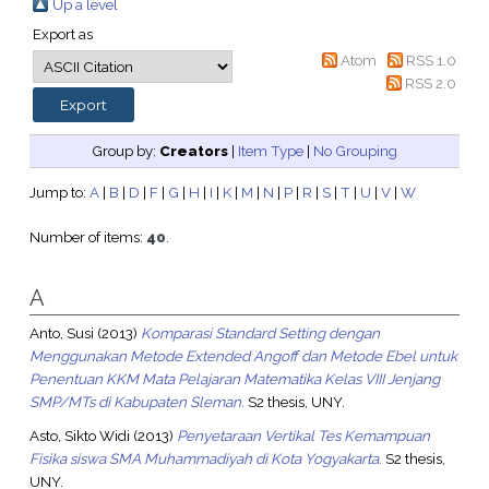
Up a level
Export as
Atom
RSS 1.0
RSS 2.0
Group by:
Creators
|
Item Type
|
No Grouping
Jump to:
A
|
B
|
D
|
F
|
G
|
H
|
I
|
K
|
M
|
N
|
P
|
R
|
S
|
T
|
U
|
V
|
W
Number of items:
40
.
A
Anto, Susi
(2013)
Komparasi Standard Setting dengan
Menggunakan Metode Extended Angoff dan Metode Ebel untuk
Penentuan KKM Mata Pelajaran Matematika Kelas VIII Jenjang
SMP/MTs di Kabupaten Sleman.
S2 thesis, UNY.
Asto, Sikto Widi
(2013)
Penyetaraan Vertikal Tes Kemampuan
Fisika siswa SMA Muhammadiyah di Kota Yogyakarta.
S2 thesis,
UNY.