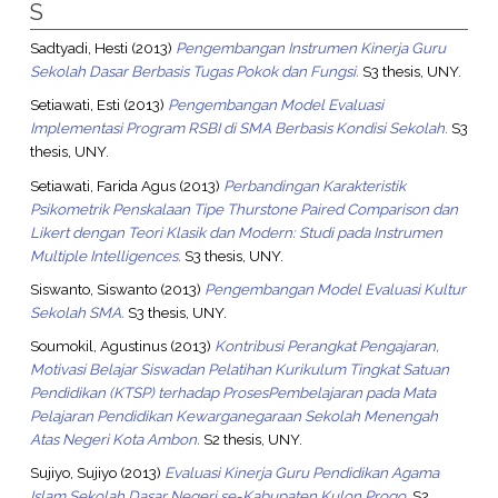
S
Sadtyadi, Hesti
(2013)
Pengembangan Instrumen Kinerja Guru
Sekolah Dasar Berbasis Tugas Pokok dan Fungsi.
S3 thesis, UNY.
Setiawati, Esti
(2013)
Pengembangan Model Evaluasi
Implementasi Program RSBI di SMA Berbasis Kondisi Sekolah.
S3
thesis, UNY.
Setiawati, Farida Agus
(2013)
Perbandingan Karakteristik
Psikometrik Penskalaan Tipe Thurstone Paired Comparison dan
Likert dengan Teori Klasik dan Modern: Studi pada Instrumen
Multiple Intelligences.
S3 thesis, UNY.
Siswanto, Siswanto
(2013)
Pengembangan Model Evaluasi Kultur
Sekolah SMA.
S3 thesis, UNY.
Soumokil, Agustinus
(2013)
Kontribusi Perangkat Pengajaran,
Motivasi Belajar Siswadan Pelatihan Kurikulum Tingkat Satuan
Pendidikan (KTSP) terhadap ProsesPembelajaran pada Mata
Pelajaran Pendidikan Kewarganegaraan Sekolah Menengah
Atas Negeri Kota Ambon.
S2 thesis, UNY.
Sujiyo, Sujiyo
(2013)
Evaluasi Kinerja Guru Pendidikan Agama
Islam Sekolah Dasar Negeri se-Kabupaten Kulon Progo.
S2