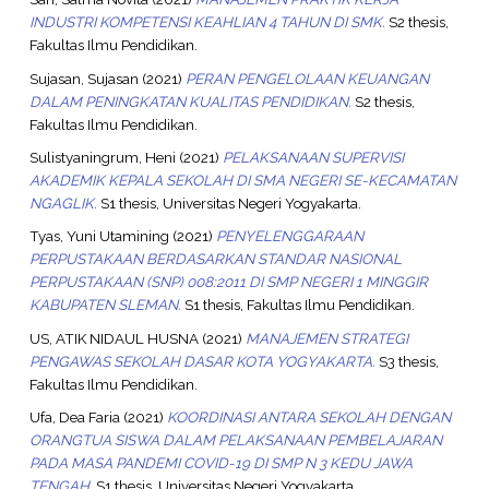
INDUSTRI KOMPETENSI KEAHLIAN 4 TAHUN DI SMK.
S2 thesis,
Fakultas Ilmu Pendidikan.
Sujasan, Sujasan
(2021)
PERAN PENGELOLAAN KEUANGAN
DALAM PENINGKATAN KUALITAS PENDIDIKAN.
S2 thesis,
Fakultas Ilmu Pendidikan.
Sulistyaningrum, Heni
(2021)
PELAKSANAAN SUPERVISI
AKADEMIK KEPALA SEKOLAH DI SMA NEGERI SE-KECAMATAN
NGAGLIK.
S1 thesis, Universitas Negeri Yogyakarta.
Tyas, Yuni Utamining
(2021)
PENYELENGGARAAN
PERPUSTAKAAN BERDASARKAN STANDAR NASIONAL
PERPUSTAKAAN (SNP) 008:2011 DI SMP NEGERI 1 MINGGIR
KABUPATEN SLEMAN.
S1 thesis, Fakultas Ilmu Pendidikan.
US, ATIK NIDAUL HUSNA
(2021)
MANAJEMEN STRATEGI
PENGAWAS SEKOLAH DASAR KOTA YOGYAKARTA.
S3 thesis,
Fakultas Ilmu Pendidikan.
Ufa, Dea Faria
(2021)
KOORDINASI ANTARA SEKOLAH DENGAN
ORANGTUA SISWA DALAM PELAKSANAAN PEMBELAJARAN
PADA MASA PANDEMI COVID-19 DI SMP N 3 KEDU JAWA
TENGAH.
S1 thesis, Universitas Negeri Yogyakarta.