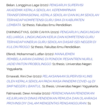
Belan, Longginus Laga
(2021)
PENGARUH SUPERVISI
AKADEMIK KEPALA SEKOLAH, KEPEMIMPINAN
TRANSFORMASIONAL KEPALA SEKOLAH DAN IKLIM SEKOLAH
TERHADAP KOMPETENSI GURU SMA DI KABUPATEN
LEMBATA.
S2 thesis, Fakultas Ilmu Pendidikan.
DWININGTYAS, QORI CAHYA
(2021)
PENGARUH LINGKUNGAN
KELUARGA, LINGKUNGAN KERJA DAN KOMPETENSI GURU
TERHADAP KINERJA GURU SEKOLAH DASAR (SD) NEGERI DI
KULON PROGO.
S2 thesis, Fakultas Ilmu Pendidikan.
Efendi, Mohammad Lutfan
(2021)
MANAJEMEN
PEMBELAJARAN DARING DI PONDOK PESANTREN NURUL
JADID PAITON PROBOLINGGO.
S1 thesis, Universitas Negeri
Yogyakarta.
Ernawati, Rini Dwi
(2021)
PELAKSANAAN SUPERVISI KLINIS
OLEH KEPALA SEKOLAH PADA MASA PANDEMI COVID-19 DI
SMP NEGERI 1 BANTUL.
S1 thesis, Universitas Negeri Yogyakarta.
Fatmawati, Dewi Amalia
(2021)
PERENCANAAN PENDIDIKAN
KEJURUAN DI DINAS PENDIDIKAN PEMUDA DAN OLAHRAGA
PROVINSI DIY DALAM MENGENTAS PENGANGGURAN.
S1