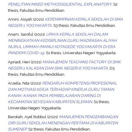
PENELITIAN MIXED METHODSQUENTIAL EXPLANATORY.
S2
thesis, Fakultas Ilmu Pendidikan.
Amini, Aisyah
(2021)
KEPEMIMPINAN KEPALA SEKOLAH DI SMA
NEGERI 1 YOGYAKARTA.
S3 thesis, Fakultas Ilmu Pendidikan.
Anam, Saroful
(2021)
UPAYA KEPALA SEKOLAH DALAM
MENINGKATKAN KEDISIPLINAN GURU MADRASAH ALIYAH
NURUL UMMAH (MANU) KOTAGEDE YOGYAKARTA DI ERA
PANDEMI COVID-19.
S1 thesis, Universitas Negeri Yogyakarta.
Apriadi, Heri
(2021)
MANAJEMEN TEACHING FACTORY DI SMK
NEGERI 1 KALASAN DAN SMK NEGERI 6 YOGYAKARTA.
D3
thesis, Fakultas Ilmu Pendidikan.
Arzella, Nita
(2021)
PENGARUH KOMPETENSI PROFESIONAL
DAN MOTIVASI KERJA TERHADAP KINERJA GURU TAMAN
KANAK-KANAK PADA PEMBELAJARAN DARING DI
KECAMATAN SEYEGAN KABUPATEN SLEMAN.
S1 thesis,
Universitas Negeri Yogyakarta.
Barokah, Ayel Robbul
(2021)
MANAJEMEN PENGEMBANGAN
DIRI GURU SEKOLAH MENENGAH PERTAMA DI KABUPATEN
SUMENEP.
S2 thesis, Fakultas Ilmu Pendidikan.