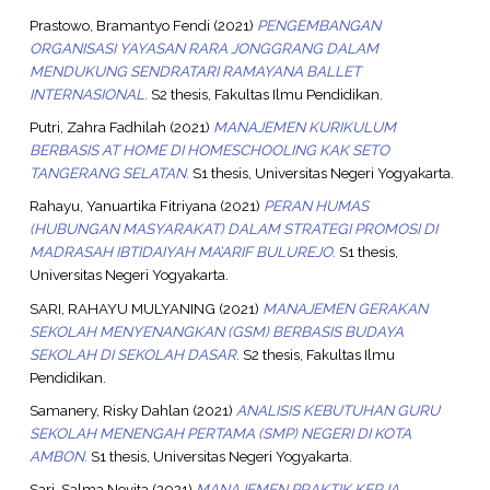
Prastowo, Bramantyo Fendi
(2021)
PENGEMBANGAN
ORGANISASI YAYASAN RARA JONGGRANG DALAM
MENDUKUNG SENDRATARI RAMAYANA BALLET
INTERNASIONAL.
S2 thesis, Fakultas Ilmu Pendidikan.
Putri, Zahra Fadhilah
(2021)
MANAJEMEN KURIKULUM
BERBASIS AT HOME DI HOMESCHOOLING KAK SETO
TANGERANG SELATAN.
S1 thesis, Universitas Negeri Yogyakarta.
Rahayu, Yanuartika Fitriyana
(2021)
PERAN HUMAS
(HUBUNGAN MASYARAKAT) DALAM STRATEGI PROMOSI DI
MADRASAH IBTIDAIYAH MA’ARIF BULUREJO.
S1 thesis,
Universitas Negeri Yogyakarta.
SARI, RAHAYU MULYANING
(2021)
MANAJEMEN GERAKAN
SEKOLAH MENYENANGKAN (GSM) BERBASIS BUDAYA
SEKOLAH DI SEKOLAH DASAR.
S2 thesis, Fakultas Ilmu
Pendidikan.
Samanery, Risky Dahlan
(2021)
ANALISIS KEBUTUHAN GURU
SEKOLAH MENENGAH PERTAMA (SMP) NEGERI DI KOTA
AMBON.
S1 thesis, Universitas Negeri Yogyakarta.
Sari, Salma Novita
(2021)
MANAJEMEN PRAKTIK KERJA