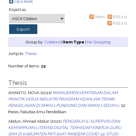
Up a level
Export as
Atom
RSS 1.0
RSS 2.0
Group by:
Creators
|
Item Type
|
No Grouping
Jump to:
Thesis
Number of items:
39
.
Thesis
AVIANTO, NOVA
(2021)
MANAJEMEN KEMITRAAN DALAM
PRAKTIK KERJA INDUSTRI PROGRAM KEAHLIAN TEKNIK
PENGELASAN DI SMKN 1 PUNDONG DAN SMKN 1 SEDAYU.
S2
thesis, Fakultas Ilmu Pendidikan.
Abdun, Ahmad Abdun
(2021)
PENGARUH E-SUPERVISI DAN
KEMAMPUAN LITERASI DIGITAL TERHADAP KINERJA GURU
SMA DI KABUPATEN PATI SAAT PANDEMI COVID-19: STUDI