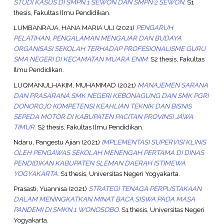
STUDI KASUS DI SMPN 1 SEWON DAN SMPN 2 SEWON.
S1
thesis, Fakultas Ilmu Pendidikan.
LUMBANRAJA, HANA MARIA ULI
(2021)
PENGARUH
PELATIHAN, PENGALAMAN MENGAJAR DAN BUDAYA
ORGANISASI SEKOLAH TERHADAP PROFESIONALISME GURU
SMA NEGERI DI KECAMATAN MUARA ENIM.
S2 thesis, Fakultas
Ilmu Pendidikan.
LUQMANULHAKIM, MUHAMMAD
(2021)
MANAJEMEN SARANA
DAN PRASARANA SMK NEGERI KEBONAGUNG DAN SMK PGRI
DONOROJO KOMPETENSI KEAHLIAN TEKNIK DAN BISNIS
SEPEDA MOTOR DI KABUPATEN PACITAN PROVINSI JAWA
TIMUR.
S2 thesis, Fakultas Ilmu Pendidikan.
Ndaru, Pangestu Ajian
(2021)
IMPLEMENTASI SUPERVISI KLINIS
OLEH PENGAWAS SEKOLAH MENENGAH PERTAMA DI DINAS
PENDIDIKAN KABUPATEN SLEMAN DAERAH ISTIMEWA
YOGYAKARTA.
S1 thesis, Universitas Negeri Yogyakarta.
Prasasti, Yuannisa
(2021)
STRATEGI TENAGA PERPUSTAKAAN
DALAM MENINGKATKAN MINAT BACA SISWA PADA MASA
PANDEMI DI SMKN 1 WONOSOBO.
S1 thesis, Universitas Negeri
Yogyakarta.