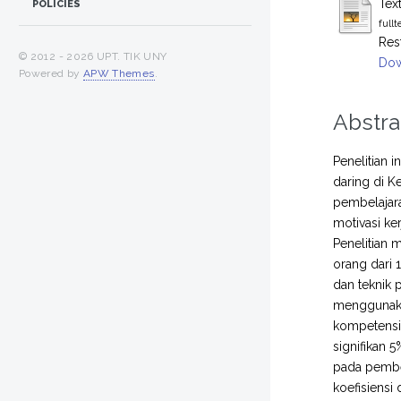
Tex
POLICIES
full
Res
© 2012 -
2026 UPT. TIK UNY
Dow
Powered by
APW Themes
.
Abstra
Penelitian 
daring di K
pembelajar
motivasi k
Penelitian 
orang dari 
dan teknik 
menggunakan
kompetensi 
signifikan 5
pada pembel
koefisiensi