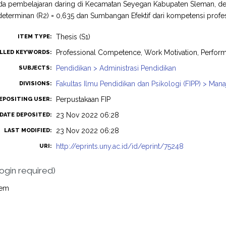
a pembelajaran daring di Kecamatan Seyegan Kabupaten Sleman, dengan 
 determinan (R2) = 0,635 dan Sumbangan Efektif dari kompetensi profes
Thesis (S1)
ITEM TYPE:
Professional Competence, Work Motivation, Perform
LLED KEYWORDS:
Pendidikan > Administrasi Pendidikan
SUBJECTS:
Fakultas Ilmu Pendidikan dan Psikologi (FIPP) > Ma
DIVISIONS:
Perpustakaan FIP
EPOSITING USER:
23 Nov 2022 06:28
DATE DEPOSITED:
23 Nov 2022 06:28
LAST MODIFIED:
http://eprints.uny.ac.id/id/eprint/75248
URI:
login required)
tem