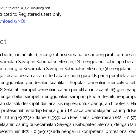
t
text_nita arzella_17101241025.pdf
tricted to Registered users only
nload (2MB)
ct
ini bertujuan untuk: (1) mengetahui seberapa besar pengaruh kompeten
ecamatan Seyegan Kabupaten Sleman, (2) mengetahui seberapa besar 
an daring di Kecamatan Seyegan Kabupaten Sleman, (3) mengetahui 
erja secara bersama-sama terhadap kinerja guru TK pada pembelajara
menggunakan pendekatan kuantitatif. Populasi penelitian mencakup 
18 Sekolah. Sampel penelitian dalam penelitian ini adalah 65 guru y
pengambilan sampel menggunakan sampling kuota. Teknik pengumpulan d
 statistik deskriptif dan analisis regresi untuk pengujian hipotesis. H
profesional terhadap kinerja guru TK pada pembelajaran daring di 
%, thitung (9,273) > ttabel (1,999) dan koefisiensi determinan (R2) = 0,
ajaran daring di Kecamatan Seyegan Kabupaten Sleman, dengan taraf si
 determinan (R2) = 0,389; (3) ada pengaruh kompetensi profesional da