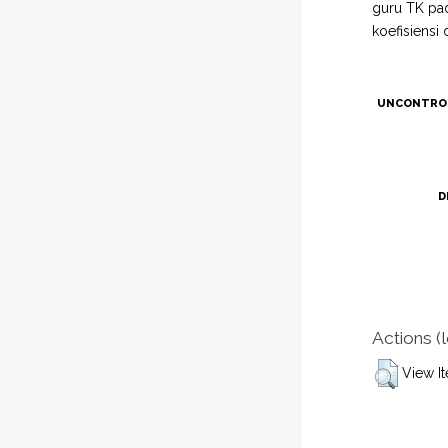
guru TK pad
koefisiensi
UNCONTRO
D
Actions (
View I