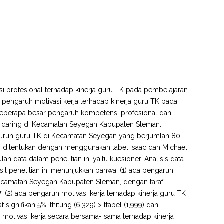
si profesional terhadap kinerja guru TK pada pembelajaran
pengaruh motivasi kerja terhadap kinerja guru TK pada
seberapa besar pengaruh kompetensi profesional dan
n daring di Kecamatan Seyegan Kabupaten Sleman.
seluruh guru TK di Kecamatan Seyegan yang berjumlah 80
ang ditentukan dengan menggunakan tabel Isaac dan Michael
ata dalam penelitian ini yaitu kuesioner. Analisis data
asil penelitian ini menunjukkan bahwa: (1) ada pengaruh
Kecamatan Seyegan Kabupaten Sleman, dengan taraf
577; (2) ada pengaruh motivasi kerja terhadap kinerja guru TK
gnifikan 5%, thitung (6,329) > ttabel (1,999) dan
n motivasi kerja secara bersama- sama terhadap kinerja