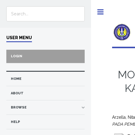
Toggle
USER MENU
LOGIN
MO
HOME
K
ABOUT
BROWSE
Arzella, Nit
HELP
PADA PEM