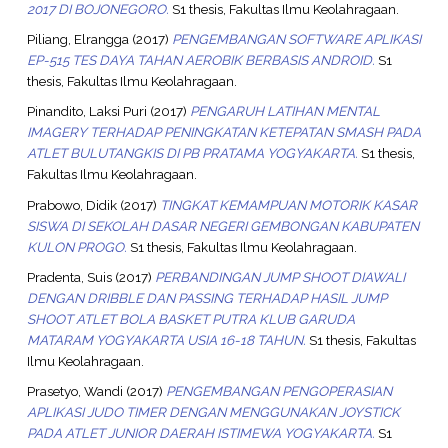
2017 DI BOJONEGORO.
S1 thesis, Fakultas Ilmu Keolahragaan.
Piliang, Elrangga
(2017)
PENGEMBANGAN SOFTWARE APLIKASI
EP-515 TES DAYA TAHAN AEROBIK BERBASIS ANDROID.
S1
thesis, Fakultas Ilmu Keolahragaan.
Pinandito, Laksi Puri
(2017)
PENGARUH LATIHAN MENTAL
IMAGERY TERHADAP PENINGKATAN KETEPATAN SMASH PADA
ATLET BULUTANGKIS DI PB PRATAMA YOGYAKARTA.
S1 thesis,
Fakultas Ilmu Keolahragaan.
Prabowo, Didik
(2017)
TINGKAT KEMAMPUAN MOTORIK KASAR
SISWA DI SEKOLAH DASAR NEGERI GEMBONGAN KABUPATEN
KULON PROGO.
S1 thesis, Fakultas Ilmu Keolahragaan.
Pradenta, Suis
(2017)
PERBANDINGAN JUMP SHOOT DIAWALI
DENGAN DRIBBLE DAN PASSING TERHADAP HASIL JUMP
SHOOT ATLET BOLA BASKET PUTRA KLUB GARUDA
MATARAM YOGYAKARTA USIA 16-18 TAHUN.
S1 thesis, Fakultas
Ilmu Keolahragaan.
Prasetyo, Wandi
(2017)
PENGEMBANGAN PENGOPERASIAN
APLIKASI JUDO TIMER DENGAN MENGGUNAKAN JOYSTICK
PADA ATLET JUNIOR DAERAH ISTIMEWA YOGYAKARTA.
S1