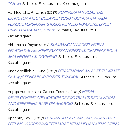
TAHUN.
S1 thesis, Fakultas Ilmu Keolahragaan.
Adi Nugroho, Antonius
(2017)
PENINGKATAN KUALITAS
BIOMOTOR ATLET BOLAVOLI YUSO YOGYAKARTA PADA
PERIODE PERSIAPAN KHUSUS MENUJU KOMPETISI LIVOLI
DIVISI UTAMA TAHUN 2016.
S1 thesis, Fakultas Ilmu
Keolahragaan.
Akhirroma, Royan
(2017)
SUMBANGAN AGRESI VERBAL
PELATIH DALAM MENINGKATKAN PRESTASI TIM SEPAK BOLA
SMA NEGERI 1 SLOGOHIMO.
S1 thesis, Fakultas Ilmu
Keolahragaan.
Anas Abdillah, Sulung
(2017)
PENGEMBANGAN ALAT “POWMAT
SAA-515” PENGUKUR POWER TUNGKAI.
S1 thesis, Fakultas Ilmu
Keolahragaan.
Angga Yudibaskara, Gabriel Possenti
(2017)
MEDIA
DEVELOPMENT APPLICATION OF FOOTBALL’S REGULATION
AND REFREEING BASE ON ANDROID.
S1 thesis, Fakultas Ilmu
Keolahragaan.
Aprianto, Bayu
(2017)
PENGARUH LATIHAN GABUNGAN BALL
FEELING-KOORDINASI TERHADAP KEMAMPUAN MENGGIRING