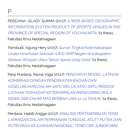
P
PERDANA, GLADY SUKMA
(2017)
A WEB-BASED GEOGRAPHIC
INFORMATION SYSTEM PRODUCT OF SPORTS VENUES IN THE
PROVINCE OF SPECIAL REGION OF YOGYAKARTA.
S1 thesis,
Fakultas Ilmu Keolahragaan.
Pambudi, Agung Hery
(2017)
Survei Tingkat Keterlaksanaan
Usaha Kesehatan Sekolah (UKS) SMP Negeri di Kabupaten
Sleman Wilayah Utara Tahun Ajaran 2015/2016.
S1 thesis,
Fakultas Ilmu Keolahragaan.
Panji Pradana, Rama Yoga
(2017)
PENGARUH MODEL LATIHAN
KOMBINASI DENGAN PENDEKATAN BAGIAN DAN
KESELURUHAN DALAM SATU SIKLUS ATAU SATU PERIODE
LATIHAN TERHADAP KETERAMPILAN MENGGIRING BOLA
SISWA SSB CAKAR MAS BERBAH USIA 11-13 TAHUN.
S1 thesis,
Fakultas Ilmu Keolahragaan.
Perdana, Habib Angga
(2017)
ANALISIS PERTANDINGAN TENIS
LAPANGAN DALAM PERMAINAN TUNGGAL ATLET PUTRA DAN
PUTRI PADA KEJUARAAN NASIONAL TENIS CBR JUNIOR MINI