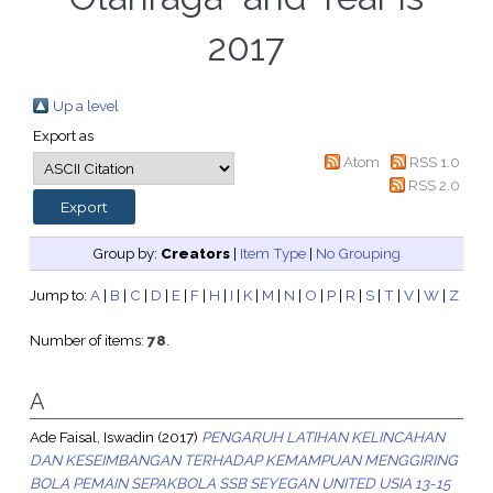
2017
Up a level
Export as
Atom
RSS 1.0
RSS 2.0
Group by:
Creators
|
Item Type
|
No Grouping
Jump to:
A
|
B
|
C
|
D
|
E
|
F
|
H
|
I
|
K
|
M
|
N
|
O
|
P
|
R
|
S
|
T
|
V
|
W
|
Z
Number of items:
78
.
A
Ade Faisal, Iswadin
(2017)
PENGARUH LATIHAN KELINCAHAN
DAN KESEIMBANGAN TERHADAP KEMAMPUAN MENGGIRING
BOLA PEMAIN SEPAKBOLA SSB SEYEGAN UNITED USIA 13-15