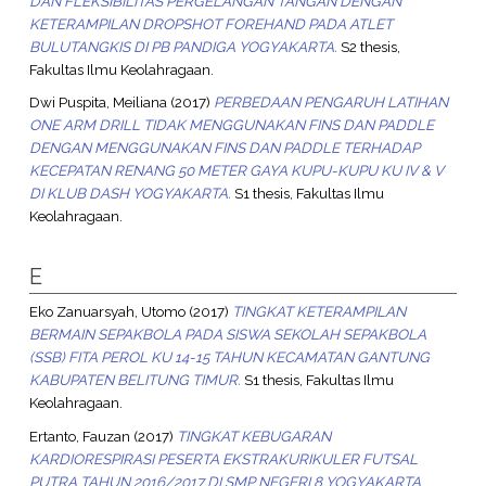
DAN FLEKSIBILITAS PERGELANGAN TANGAN DENGAN
KETERAMPILAN DROPSHOT FOREHAND PADA ATLET
BULUTANGKIS DI PB PANDIGA YOGYAKARTA.
S2 thesis,
Fakultas Ilmu Keolahragaan.
Dwi Puspita, Meiliana
(2017)
PERBEDAAN PENGARUH LATIHAN
ONE ARM DRILL TIDAK MENGGUNAKAN FINS DAN PADDLE
DENGAN MENGGUNAKAN FINS DAN PADDLE TERHADAP
KECEPATAN RENANG 50 METER GAYA KUPU-KUPU KU IV & V
DI KLUB DASH YOGYAKARTA.
S1 thesis, Fakultas Ilmu
Keolahragaan.
E
Eko Zanuarsyah, Utomo
(2017)
TINGKAT KETERAMPILAN
BERMAIN SEPAKBOLA PADA SISWA SEKOLAH SEPAKBOLA
(SSB) FITA PEROL KU 14-15 TAHUN KECAMATAN GANTUNG
KABUPATEN BELITUNG TIMUR.
S1 thesis, Fakultas Ilmu
Keolahragaan.
Ertanto, Fauzan
(2017)
TINGKAT KEBUGARAN
KARDIORESPIRASI PESERTA EKSTRAKURIKULER FUTSAL
PUTRA TAHUN 2016/2017 DI SMP NEGERI 8 YOGYAKARTA