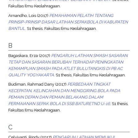
Fakultas Ilmu Keolahragaan.
Arnandho, Lois
(2017)
PEMAHAMAN PELATIH TENTANG
PRINSIP-PRINSIP DASAR LATIHAN SEPAKBOLA DI KABUPATEN
BANTUL.
S1 thesis, Fakultas Ilmu Keolahragaan.
B
Bagaskara, Erza
(2017)
PENGARUH LATIHAN SMASH SASARAN
TETAP DAN SASARAN BERUBAH TERHADAP PENINGKATAN
KEMAMPUAN SMASH PADA ATLET BULUTANGKIS DI PB AC
QUALITY YOGYAKARTA.
S1 thesis, Fakultas Ilmu Keolahragaan.
Budiman, Rahmad Dany
(2017)
PERBEDAAN TINGKAT
KECEPATAN, KELINCAHAN DAN MENGGIRING BOLA PADA
PEMAIN DEPAN DAN PEMAIN BELAKANG DALAM
PERMAIANAN SEPAK BOLA DI SSB BATURETNO U-16.
S1 thesis,
Fakultas Ilmu Keolahragaan.
C
Celviyanti, Rindy
(2017)
PENGARUH LATIHAN MEMUKUL