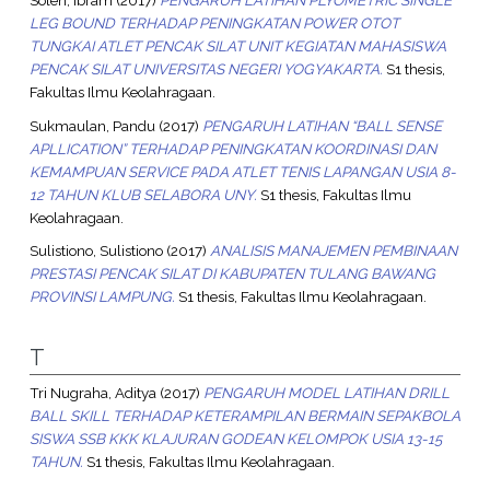
Soleh, Ibram
(2017)
PENGARUH LATIHAN PLYOMETRIC SINGLE
LEG BOUND TERHADAP PENINGKATAN POWER OTOT
TUNGKAI ATLET PENCAK SILAT UNIT KEGIATAN MAHASISWA
PENCAK SILAT UNIVERSITAS NEGERI YOGYAKARTA.
S1 thesis,
Fakultas Ilmu Keolahragaan.
Sukmaulan, Pandu
(2017)
PENGARUH LATIHAN “BALL SENSE
APLLICATION” TERHADAP PENINGKATAN KOORDINASI DAN
KEMAMPUAN SERVICE PADA ATLET TENIS LAPANGAN USIA 8-
12 TAHUN KLUB SELABORA UNY.
S1 thesis, Fakultas Ilmu
Keolahragaan.
Sulistiono, Sulistiono
(2017)
ANALISIS MANAJEMEN PEMBINAAN
PRESTASI PENCAK SILAT DI KABUPATEN TULANG BAWANG
PROVINSI LAMPUNG.
S1 thesis, Fakultas Ilmu Keolahragaan.
T
Tri Nugraha, Aditya
(2017)
PENGARUH MODEL LATIHAN DRILL
BALL SKILL TERHADAP KETERAMPILAN BERMAIN SEPAKBOLA
SISWA SSB KKK KLAJURAN GODEAN KELOMPOK USIA 13-15
TAHUN.
S1 thesis, Fakultas Ilmu Keolahragaan.