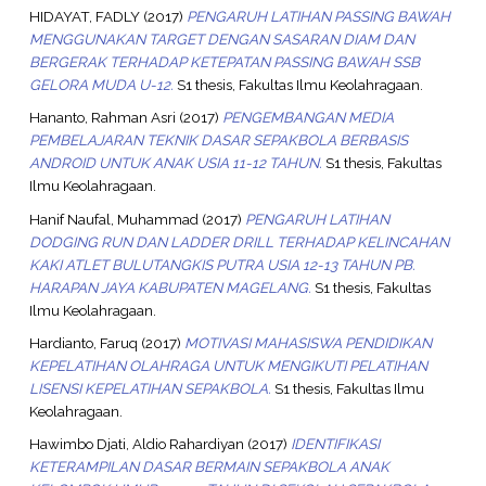
HIDAYAT, FADLY
(2017)
PENGARUH LATIHAN PASSING BAWAH
MENGGUNAKAN TARGET DENGAN SASARAN DIAM DAN
BERGERAK TERHADAP KETEPATAN PASSING BAWAH SSB
GELORA MUDA U-12.
S1 thesis, Fakultas Ilmu Keolahragaan.
Hananto, Rahman Asri
(2017)
PENGEMBANGAN MEDIA
PEMBELAJARAN TEKNIK DASAR SEPAKBOLA BERBASIS
ANDROID UNTUK ANAK USIA 11-12 TAHUN.
S1 thesis, Fakultas
Ilmu Keolahragaan.
Hanif Naufal, Muhammad
(2017)
PENGARUH LATIHAN
DODGING RUN DAN LADDER DRILL TERHADAP KELINCAHAN
KAKI ATLET BULUTANGKIS PUTRA USIA 12-13 TAHUN PB.
HARAPAN JAYA KABUPATEN MAGELANG.
S1 thesis, Fakultas
Ilmu Keolahragaan.
Hardianto, Faruq
(2017)
MOTIVASI MAHASISWA PENDIDIKAN
KEPELATIHAN OLAHRAGA UNTUK MENGIKUTI PELATIHAN
LISENSI KEPELATIHAN SEPAKBOLA.
S1 thesis, Fakultas Ilmu
Keolahragaan.
Hawimbo Djati, Aldio Rahardiyan
(2017)
IDENTIFIKASI
KETERAMPILAN DASAR BERMAIN SEPAKBOLA ANAK