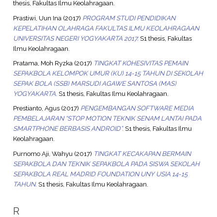
thesis, Fakultas Ilmu Keolahragaan.
Prastiwi, Uun Ina
(2017)
PROGRAM STUDI PENDIDIKAN
KEPELATIHAN OLAHRAGA FAKULTAS ILMU KEOLAHRAGAAN
UNIVERSITAS NEGERI YOGYAKARTA 2017.
S1 thesis, Fakultas
Ilmu Keolahragaan.
Pratama, Moh Ryzka
(2017)
TINGKAT KOHESIVITAS PEMAIN
SEPAKBOLA KELOMPOK UMUR (KU) 14-15 TAHUN DI SEKOLAH
SEPAK BOLA (SSB) MARSUDI AGAWE SANTOSA (MAS)
YOGYAKARTA.
S1 thesis, Fakultas Ilmu Keolahragaan.
Prestianto, Agus
(2017)
PENGEMBANGAN SOFTWARE MEDIA
PEMBELAJARAN “STOP MOTION TEKNIK SENAM LANTAI PADA
SMARTPHONE BERBASIS ANDROID”.
S1 thesis, Fakultas Ilmu
Keolahragaan.
Purnomo Aji, Wahyu
(2017)
TINGKAT KECAKAPAN BERMAIN
SEPAKBOLA DAN TEKNIK SEPAKBOLA PADA SISWA SEKOLAH
SEPAKBOLA REAL MADRID FOUNDATION UNY USIA 14-15
TAHUN.
S1 thesis, Fakultas Ilmu Keolahragaan.
R