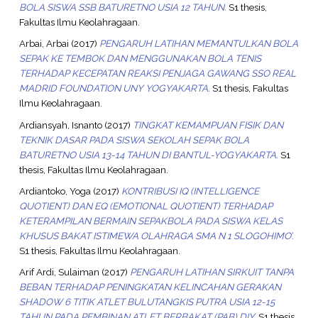
BOLA SISWA SSB BATURETNO USIA 12 TAHUN.
S1 thesis,
Fakultas Ilmu Keolahragaan.
Arbai, Arbai
(2017)
PENGARUH LATIHAN MEMANTULKAN BOLA
SEPAK KE TEMBOK DAN MENGGUNAKAN BOLA TENIS
TERHADAP KECEPATAN REAKSI PENJAGA GAWANG SSO REAL
MADRID FOUNDATION UNY YOGYAKARTA.
S1 thesis, Fakultas
Ilmu Keolahragaan.
Ardiansyah, Isnanto
(2017)
TINGKAT KEMAMPUAN FISIK DAN
TEKNIK DASAR PADA SISWA SEKOLAH SEPAK BOLA
BATURETNO USIA 13-14 TAHUN DI BANTUL-YOGYAKARTA.
S1
thesis, Fakultas Ilmu Keolahragaan.
Ardiantoko, Yoga
(2017)
KONTRIBUSI IQ (INTELLIGENCE
QUOTIENT) DAN EQ (EMOTIONAL QUOTIENT) TERHADAP
KETERAMPILAN BERMAIN SEPAKBOLA PADA SISWA KELAS
KHUSUS BAKAT ISTIMEWA OLAHRAGA SMA N 1 SLOGOHIMO’.
S1 thesis, Fakultas Ilmu Keolahragaan.
Arif Ardi, Sulaiman
(2017)
PENGARUH LATIHAN SIRKUIT TANPA
BEBAN TERHADAP PENINGKATAN KELINCAHAN GERAKAN
SHADOW 6 TITIK ATLET BULUTANGKIS PUTRA USIA 12-15
TAHUN PADA PEMBINAN ATLET BERBAKAT (PAB) DIY.
S1 thesis,