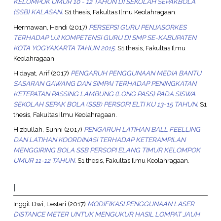
KELOMPOK UMUR 10 - 12 TAHUN DI SEKOLAH SEPAKBOLA
(SSB) KALASAN.
S1 thesis, Fakultas Ilmu Keolahragaan.
Hermawan, Hendi
(2017)
PERSEPSI GURU PENJASORKES
TERHADAP UJI KOMPETENSI GURU DI SMP SE-KABUPATEN
KOTA YOGYAKARTA TAHUN 2015.
S1 thesis, Fakultas Ilmu
Keolahragaan.
Hidayat, Arif
(2017)
PENGARUH PENGGUNAAN MEDIA BANTU
SASARAN GAWANG DAN SIMPAI TERHADAP PENINGKATAN
KETEPATAN PASSING LAMBUNG (LONG PASS) PADA SISWA
SEKOLAH SEPAK BOLA (SSB) PERSOPI ELTI KU 13-15 TAHUN.
S1
thesis, Fakultas Ilmu Keolahragaan.
Hizbullah, Sunni
(2017)
PENGARUH LATIHAN BALL FEELLING
DAN LATIHAN KOORDINASI TERHADAP KETERAMPILAN
MENGGIRING BOLA SSB PERSOPI ELANG TIMUR KELOMPOK
UMUR 11-12 TAHUN.
S1 thesis, Fakultas Ilmu Keolahragaan.
I
Inggit Dwi, Lestari
(2017)
MODIFIKASI PENGGUNAAN LASER
DISTANCE METER UNTUK MENGUKUR HASIL LOMPAT JAUH