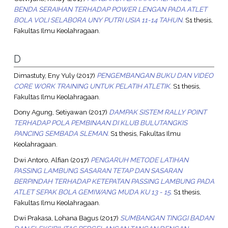
BENDA SERAIHAN TERHADAP POWER LENGAN PADA ATLET
BOLA VOLI SELABORA UNY PUTRI USIA 11-14 TAHUN.
S1 thesis,
Fakultas Ilmu Keolahragaan.
D
Dimastuty, Eny Yuly
(2017)
PENGEMBANGAN BUKU DAN VIDEO
CORE WORK TRAINING UNTUK PELATIH ATLETIK.
S1 thesis,
Fakultas Ilmu Keolahragaan.
Dony Agung, Setiyawan
(2017)
DAMPAK SISTEM RALLY POINT
TERHADAP POLA PEMBINAAN DI KLUB BULUTANGKIS
PANCING SEMBADA SLEMAN.
S1 thesis, Fakultas Ilmu
Keolahragaan.
Dwi Antoro, Alfian
(2017)
PENGARUH METODE LATIHAN
PASSING LAMBUNG SASARAN TETAP DAN SASARAN
BERPINDAH TERHADAP KETEPATAN PASSING LAMBUNG PADA
ATLET SEPAK BOLA GEMIWANG MUDA KU 13 - 15.
S1 thesis,
Fakultas Ilmu Keolahragaan.
Dwi Prakasa, Lohana Bagus
(2017)
SUMBANGAN TINGGI BADAN