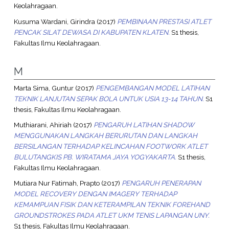
Keolahragaan.
Kusuma Wardani, Girindra
(2017)
PEMBINAAN PRESTASI ATLET
PENCAK SILAT DEWASA DI KABUPATEN KLATEN.
S1 thesis,
Fakultas Ilmu Keolahragaan.
M
Marta Sima, Guntur
(2017)
PENGEMBANGAN MODEL LATIHAN
TEKNIK LANJUTAN SEPAK BOLA UNTUK USIA 13-14 TAHUN.
S1
thesis, Fakultas Ilmu Keolahragaan.
Muthiarani, Ahiriah
(2017)
PENGARUH LATIHAN SHADOW
MENGGUNAKAN LANGKAH BERURUTAN DAN LANGKAH
BERSILANGAN TERHADAP KELINCAHAN FOOTWORK ATLET
BULUTANGKIS PB. WIRATAMA JAYA YOGYAKARTA.
S1 thesis,
Fakultas Ilmu Keolahragaan.
Mutiara Nur Fatimah, Prapto
(2017)
PENGARUH PENERAPAN
MODEL RECOVERY DENGAN IMAGERY TERHADAP
KEMAMPUAN FISIK DAN KETERAMPILAN TEKNIK FOREHAND
GROUNDSTROKES PADA ATLET UKM TENIS LAPANGAN UNY.
S1 thesis, Fakultas Ilmu Keolahragaan.