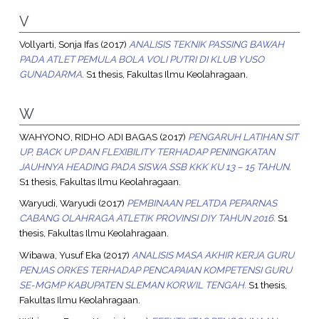
V
Vollyarti, Sonja Ifas
(2017)
ANALISIS TEKNIK PASSING BAWAH
PADA ATLET PEMULA BOLA VOLI PUTRI DI KLUB YUSO
GUNADARMA.
S1 thesis, Fakultas Ilmu Keolahragaan.
W
WAHYONO, RIDHO ADI BAGAS
(2017)
PENGARUH LATIHAN SIT
UP, BACK UP DAN FLEXIBILITY TERHADAP PENINGKATAN
JAUHNYA HEADING PADA SISWA SSB KKK KU 13 – 15 TAHUN.
S1 thesis, Fakultas Ilmu Keolahragaan.
Waryudi, Waryudi
(2017)
PEMBINAAN PELATDA PEPARNAS
CABANG OLAHRAGA ATLETIK PROVINSI DIY TAHUN 2016.
S1
thesis, Fakultas Ilmu Keolahragaan.
Wibawa, Yusuf Eka
(2017)
ANALISIS MASA AKHIR KERJA GURU
PENJAS ORKES TERHADAP PENCAPAIAN KOMPETENSI GURU
SE-MGMP KABUPATEN SLEMAN KORWIL TENGAH.
S1 thesis,
Fakultas Ilmu Keolahragaan.