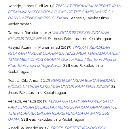
Raharjo, Dimas Budi
(2017)
TINGKAT PEMAHAMAN PERATURAN
PERMAINAN SEPAKBOLA (LAWS OF THE GAME) WASIT C-1
DAN C-2 PENGCAB PSSI SLEMAN.
S1 thesis, Fakultas Ilmu
Keolahragaan.
Ramdan, Ramdan
(2017)
VALIDITAS ISI TES KELINCAHAN
KHUSUS TENIS MEJA.
S1 thesis, Fakultas Ilmu Keolahragaan.
Rasyiid Attaimini, Muhammad
(2017)
TINGKAT KEPUASAN
PELAYANAN KLUB OLAHRAGA TENIS MEJA TERHADAP ATLET
TENIS MEJA DI YOGYAKARTA (Survei Pada Atlet Tenis Meja di
Klub Tenis meja di Yogyakarta).
S1 thesis, Fakultas Ilmu
Keolahragaan.
Realita, Cita Anisa
(2017)
PENGEMBANGAN BUKU PANDUAN
MODEL LATIHAN KEKUATAN UNTUK KARATEKA JUNIOR.
S1
thesis, Fakultas Ilmu Keolahragaan.
Renaldi, Renaldi
(2017)
PENGARUH LATIHAN POWER SATU
KAKI DENGAN BOLASEPAK MENGGUNAKAN PAPAN PANTUL
TERHADAP KECEPATAN REAKSI PENJAGA GAWANG SSB
GAMA.
S1 thesis, Fakultas Ilmu Keolahragaan.
Rinedi, Wijanarko
(2017)
PROFIL PRETEST KONDISI FISIK