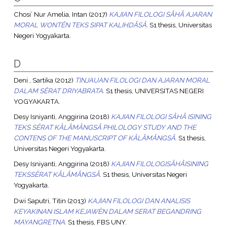
Chosi’ Nur Amelia, Intan
(2017)
KAJIAN FILOLOGI SÅHÅ AJARAN
MORAL WONTÊN TEKS SIPAT KALIHDÅSÅ.
S1 thesis, Universitas
Negeri Yogyakarta.
D
Deni , Sartika
(2012)
TINJAUAN FILOLOGI DAN AJARAN MORAL
DALAM SÊRAT DRIYABRATA.
S1 thesis, UNIVERSITAS NEGERI
YOGYAKARTA.
Desy Isniyanti, Anggirina
(2018)
KAJIAN FILOLOGI SÅHÅ ISINING
TEKS SÊRAT KÅLÅMÅNGSÅ PHILOLOGY STUDY AND THE
CONTENS OF THE MANUSCRIPT OF KÅLÅMÅNGSÅ.
S1 thesis,
Universitas Negeri Yogyakarta.
Desy Isniyanti, Anggirina
(2018)
KAJIAN FILOLOGISÅHÅISINING
TEKSSÊRAT KÅLÅMÅNGSÅ.
S1 thesis, Universitas Negeri
Yogyakarta.
Dwi Saputri, Titin
(2013)
KAJIAN FILOLOGI DAN ANALISIS
KEYAKINAN ISLAM KEJAWÈN DALAM SERAT BEGANDRING
MAYANGRETNA.
S1 thesis, FBS UNY.