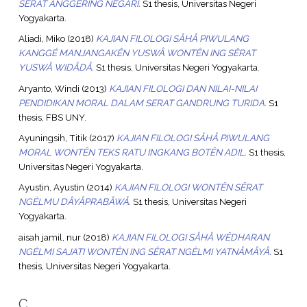
SERAT ANGGERING NEGARI.
S1 thesis, Universitas Negeri
Yogyakarta.
Aliadi, Miko
(2018)
KAJIAN FILOLOGI SÅHÅ PIWULANG
KANGGÉ MANJANGAKÊN YUSWÅ WONTȆN ING SȆRAT
YUSWÅ WIDÅDÅ.
S1 thesis, Universitas Negeri Yogyakarta.
Aryanto, Windi
(2013)
KAJIAN FILOLOGI DAN NILAI-NILAI
PENDIDIKAN MORAL DALAM SERAT GANDRUNG TURIDA.
S1
thesis, FBS UNY.
Ayuningsih, Titik
(2017)
KAJIAN FILOLOGI SÅHÅ PIWULANG
MORAL WONTȆN TEKS RATU INGKANG BOTȆN ADIL.
S1 thesis,
Universitas Negeri Yogyakarta.
Ayustin, Ayustin
(2014)
KAJIAN FILOLOGI WONTÊN SÊRAT
NGÈLMU DÅYÅPRABÅWÅ.
S1 thesis, Universitas Negeri
Yogyakarta.
aisah jamil, nur
(2018)
KAJIAN FILOLOGI SÅHÅ WÊDHARAN
NGÈLMI SAJATI WONTÊN ING SÊRAT NGÈLMI YATNÅMÅYÅ.
S1
thesis, Universitas Negeri Yogyakarta.
C