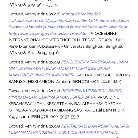
ISBN 978-979-562-033-4
Ekowati, Venny Indria
(2018)
Menguak Makna Tak
Terkatakan:Sebuah Upaya Pemaknaan Simbol Kekuasaan dalam
Iluminasi Manuskrip Jawa dalam Iluminasi Manuskrip Jawa Serta
Relevansinya dengan Pendidikan Karakter.
PROCEEDING
INTERNATIONAL CONFERENCE ON LITERATURE XXVI . Unit
Penerbitan dan Publikasi FKIP Universitas Bengkulu, Bengkulu.
ISBN 978-602-8043-94-6
Ekowati, Venny Indria
(2015)
PENGOBATAN TRADISIONAL JAWA
UNTUK PENYAKIT ANAK-ANAK DALAM MANUSKRIP
MANUSKRIP JAWA DI SURAKARTA.
SASTRA DAN SOLIDARITAS
BANGSA . HISKI AMBON, Ambon. ISBN 978-602-1048-82-5
Ekowati, Venny Indria
(2017)
REPRESENTASI SIMBOL-SIMBOL
HINDU DALAM ILUMINASI MANUSKRIP JAWA.
PROSIDING
KEBAHASAAN DAN KESASTRAAN BALAI BAHASA DAERAH
ISTIMEWA YOGYAKARTA BIDANG SASTRA . Balai Bahasa DIY,
Yogyakarta. ISBN 978-602-5057-55-7
Ekowati, Venny Indria
(2015)
REVITALISASI DAN REAKTUALISASI
MAKANAN TRADISIONAL JAWA DALAM SERAT CENTHINI.