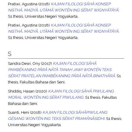
Pratiwi, Agustina
(2018)
KAJIAN FILOLOGI SÅHÅ KONSEP
NISTHÅ, MADYÅ, UTÅMÅ WONTÊN ING SÊRAT WIGNYÅTÅYÅ.
S1 thesis, Universitas Negeri Yogyakarta.
Pratiwi, Agustina
(2018)
KAJIAN FILOLOGI SÅHÅ KONSEP
NISTHÅ, MADYÅ, UTÅMÅ WONTÊN ING SÊRAT WIGNYÅTÅYÅ.
S1 thesis, Universitas Negeri Yogyakarta.
S
Sandra Dewi, Ony
(2017)
KAJIAN FILOLOGI SÅHÅ
PAMBÊKANING PÅRÅ NÅTÅ TANAH JAWI WONTÊN TEKS
SÊRAT PRATÉLAN PAMBÊKANING PÅRÅ NÅTÅ BINATHÅRÅ.
S1
thesis, Fakultas Bahasa dan Seni.
Shiddiq, Hasan
(2020)
KAJIAN FILOLOGI SÅHÅ PIWULANG
MORAL WONTÊN ING SÊRAT PIWULANG.
S1 thesis, Fakultas
Bahasa dan Seni.
Suanti, Heni
(2018)
KAJIAN FILOLOGI SÅHÅPIWULANG
GÊSANG WONTÊN ING TEKS SÊRAT PRAMÅNÅSIDHI.
S1 thesis,
Universitas Negeri Yogyakarta.