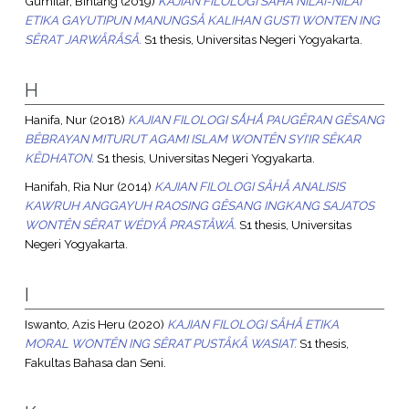
Gumilar, Bintang
(2019)
KAJIAN FILOLOGI SÅHÅ NILAI-NILAI
ETIKA GAYUTIPUN MANUNGSÅ KALIHAN GUSTI WONTEN ING
SÊRAT JARWÅRÅSÅ.
S1 thesis, Universitas Negeri Yogyakarta.
H
Hanifa, Nur
(2018)
KAJIAN FILOLOGI SǺHǺ PAUGÊRAN GÊSANG
BÊBRAYAN MITURUT AGAMI ISLAM WONTÊN SYI’IR SÊKAR
KÊDHATON.
S1 thesis, Universitas Negeri Yogyakarta.
Hanifah, Ria Nur
(2014)
KAJIAN FILOLOGI SÅHÅ ANALISIS
KAWRUH ANGGAYUH RAOSING GÊSANG INGKANG SAJATOS
WONTÊN SÊRAT WÉDYÅ PRASTÅWÅ.
S1 thesis, Universitas
Negeri Yogyakarta.
I
Iswanto, Azis Heru
(2020)
KAJIAN FILOLOGI SÅHÅ ETIKA
MORAL WONTÊN ING SÊRAT PUSTÅKÅ WASIAT.
S1 thesis,
Fakultas Bahasa dan Seni.