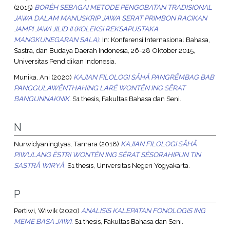
(2015)
BORÈH SEBAGAI METODE PENGOBATAN TRADISIONAL
JAWA DALAM MANUSKRIP JAWA SERAT PRIMBON RACIKAN
JAMPI JAWI JILID II (KOLEKSI REKSAPUSTAKA
MANGKUNEGARAN SALA).
In: Konferensi Internasional Bahasa,
Sastra, dan Budaya Daerah Indonesia, 26-28 Oktober 2015,
Universitas Pendidikan Indonesia.
Munika, Ani
(2020)
KAJIAN FILOLOGI SÅHÅ PANGRÊMBAG BAB
PANGGULAWÊNTHAHING LARÉ WONTÊN ING SÊRAT
BANGUNNAKNIK.
S1 thesis, Fakultas Bahasa dan Seni.
N
Nurwidyaningtyas, Tamara
(2018)
KAJIAN FILOLOGI SÅHÅ
PIWULANG ÈSTRI WONTÊN ING SÊRAT SÊSORAHIPUN TIN
SASTRǺ WIRYǺ.
S1 thesis, Universitas Negeri Yogyakarta.
P
Pertiwi, Wiwik
(2020)
ANALISIS KALEPATAN FONOLOGIS ING
MEME BASA JAWI.
S1 thesis, Fakultas Bahasa dan Seni.