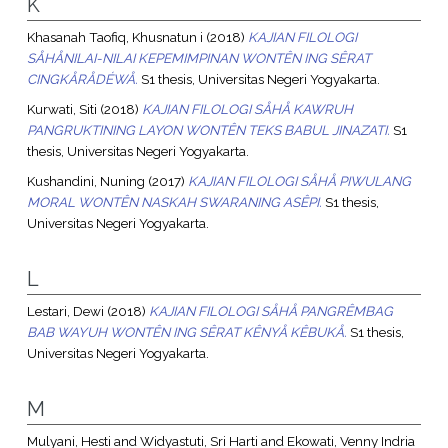
K
Khasanah Taofiq, Khusnatun i
(2018)
KAJIAN FILOLOGI
SÅHÅNILAI-NILAI KEPEMIMPINAN WONTÊN ING SÊRAT
CINGKÅRÅDÉWÅ.
S1 thesis, Universitas Negeri Yogyakarta.
Kurwati, Siti
(2018)
KAJIAN FILOLOGI SÅHÅ KAWRUH
PANGRUKTINING LAYON WONTÊN TEKS BABUL JINAZATI.
S1
thesis, Universitas Negeri Yogyakarta.
Kushandini, Nuning
(2017)
KAJIAN FILOLOGI SÅHÅ PIWULANG
MORAL WONTÊN NASKAH SWARANING ASÊPI.
S1 thesis,
Universitas Negeri Yogyakarta.
L
Lestari, Dewi
(2018)
KAJIAN FILOLOGI SÅHÅ PANGRÊMBAG
BAB WAYUH WONTÊN ING SÊRAT KÊNYÅ KÊBUKÅ.
S1 thesis,
Universitas Negeri Yogyakarta.
M
Mulyani, Hesti
and
Widyastuti, Sri Harti
and
Ekowati, Venny Indria