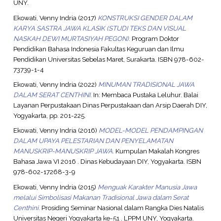
UNY.
Ekowati, Venny Indria
(2017)
KONSTRUKSI GENDER DALAM
KARYA SASTRA JAWA KLASIK (STUDI TEKS DAN VISUAL
NASKAH DEWI MURTASIYAH PEGON).
Program Doktor
Pendidikan Bahasa Indonesia Fakultas Keguruan dan Ilmu
Pendidikan Universitas Sebelas Maret, Surakarta. ISBN 978-602-
73739-1-4
Ekowati, Venny Indria
(2022)
MINUMAN TRADISIONAL JAWA
DALAM SERAT CENTHINI.
In: Membaca Pustaka Leluhur. Balai
Layanan Perpustakaan Dinas Perpustakaan dan Arsip Daerah DIY,
Yogyakarta, pp. 201-225.
Ekowati, Venny Indria
(2016)
MODEL-MODEL PENDAMPINGAN
DALAM UPAYA PELESTARIAN DAN PENYELAMATAN
MANUSKRIP-MANUSKRIP JAWA.
Kumpulan Makalah Kongres
Bahasa Jawa VI 2016 . Dinas Kebudayaan DIY, Yogyakarta. ISBN
978-602-17268-3-9
Ekowati, Venny Indria
(2015)
Menguak Karakter Manusia Jawa
melalui Simbolisasi Makanan Tradisional Jawa dalam Serat
Centhini.
Prosiding Seminar Nasional dalam Rangka Dies Natalis
Universitas Negeri Yogyakarta ke-51 . LPPM UNY, Yogyakarta.