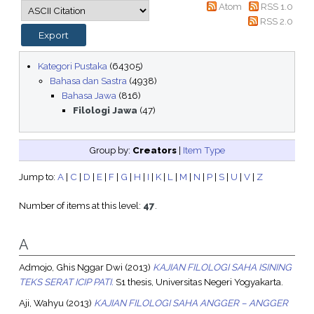
Atom
RSS 1.0
RSS 2.0
Kategori Pustaka
(64305)
Bahasa dan Sastra
(4938)
Bahasa Jawa
(816)
Filologi Jawa
(47)
Group by:
Creators
|
Item Type
Jump to:
A
|
C
|
D
|
E
|
F
|
G
|
H
|
I
|
K
|
L
|
M
|
N
|
P
|
S
|
U
|
V
|
Z
Number of items at this level:
47
.
A
Admojo, Ghis Nggar Dwi
(2013)
KAJIAN FILOLOGI SAHA ISINING
TEKS SERAT ICIP PATI.
S1 thesis, Universitas Negeri Yogyakarta.
Aji, Wahyu
(2013)
KAJIAN FILOLOGI SAHA ANGGER – ANGGER