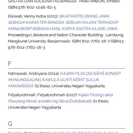
SASTRA DAN SOLIDARITAS BANGSA . HISKI AMBON, Ambon.
ISBN 978-602-1048-82-5
Ekowati, Venny Indria
(2013)
SIKAP KRITIS ORANG JAWA
SEBAGAI KARAKTER BANGSA: SEBUAH KAJIAN TERHADAP
MANUSKRIP SEBAGAI HASIL KARYA SASTRA KLASIK JAWA.
Proceedings Literature and Nation Character Building . Lambung
Mangkurat University, Banjarmasin. ISBN 602-7762-18-7 ISBN13:
978-602-7762-18-3
F
Fatmawati, Andriyana
(2014)
KAJIAN FILOLOGI SÅHÅ KONSEP
MANUNGGALING KAWULÅ GUSTI SÊRAT SULUK
MAKNÅRÅSÅ.
S1 thesis, Universitas Negeri Yogyakarta.
Fidyaturohmah, Fidyaturohmah
(2017)
Kajian Filologi såhå
Piwulang Moral wontên ing Sêrat Éndrålaksitå.
S1 thesis,
Universitas Negeri Yogyakarta.
G