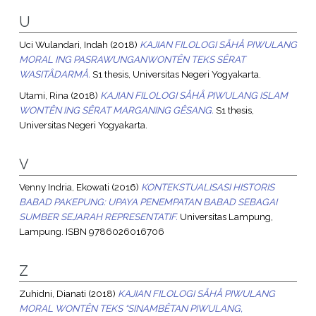
U
Uci Wulandari, Indah
(2018)
KAJIAN FILOLOGI SÅHÅ PIWULANG
MORAL ING PASRAWUNGANWONTÊN TEKS SÊRAT
WASITÅDARMÅ.
S1 thesis, Universitas Negeri Yogyakarta.
Utami, Rina
(2018)
KAJIAN FILOLOGI SÅHÅ PIWULANG ISLAM
WONTÊN ING SÊRAT MARGANING GÊSANG.
S1 thesis,
Universitas Negeri Yogyakarta.
V
Venny Indria, Ekowati
(2016)
KONTEKSTUALISASI HISTORIS
BABAD PAKEPUNG: UPAYA PENEMPATAN BABAD SEBAGAI
SUMBER SEJARAH REPRESENTATIF.
Universitas Lampung,
Lampung. ISBN 9786026016706
Z
Zuhidni, Dianati
(2018)
KAJIAN FILOLOGI SÅHÅ PIWULANG
MORAL WONTÊN TEKS “SINAMBÊTAN PIWULANG,