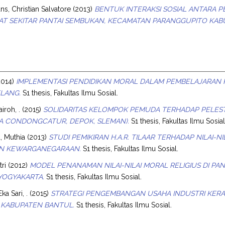
ns, Christian Salvatore
(2013)
BENTUK INTERAKSI SOSIAL ANTARA 
AT SEKITAR PANTAI SEMBUKAN, KECAMATAN PARANGGUPITO KAB
2014)
IMPLEMENTASI PENDIDIKAN MORAL DALAM PEMBELAJARAN 
ELANG.
S1 thesis, Fakultas Ilmu Sosial.
roh, .
(2015)
SOLIDARITAS KELOMPOK PEMUDA TERHADAP PELESTA
A CONDONGCATUR, DEPOK, SLEMAN).
S1 thesis, Fakultas Ilmu Sosial
, Muthia
(2013)
STUDI PEMIKIRAN H.A.R. TILAAR TERHADAP NILAI-
AN KEWARGANEGARAAN.
S1 thesis, Fakultas Ilmu Sosial.
ri
(2012)
MODEL PENANAMAN NILAI-NILAI MORAL RELIGIUS DI PA
YOGYAKARTA.
S1 thesis, Fakultas Ilmu Sosial.
ka Sari, .
(2015)
STRATEGI PENGEMBANGAN USAHA INDUSTRI KERA
KABUPATEN BANTUL.
S1 thesis, Fakultas Ilmu Sosial.