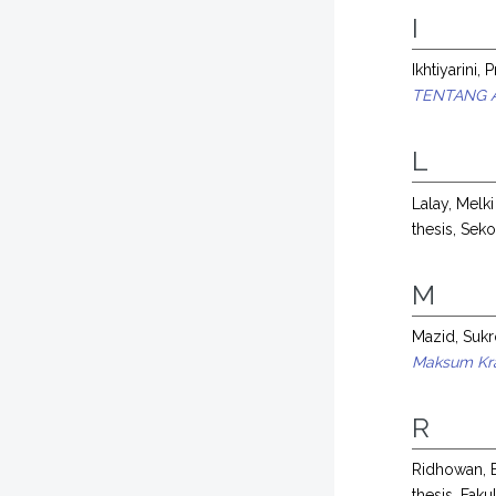
I
Ikhtiyarini, P
TENTANG 
L
Lalay, Melk
thesis, Sek
M
Mazid, Suk
Maksum Kra
R
Ridhowan, 
thesis, Faku