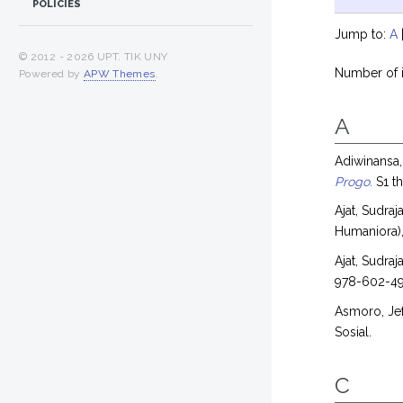
POLICIES
Jump to:
A
© 2012 -
2026 UPT. TIK UNY
Number of i
Powered by
APW Themes
.
A
Adiwinansa,
Progo.
S1 th
Ajat, Sudraja
Humaniora),
Ajat, Sudraja
978-602-4
Asmoro, Jef
Sosial.
C