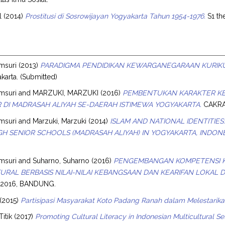
l
(2014)
Prostitusi di Sosrowijayan Yogyakarta Tahun 1954-1976.
S1 the
msuri
(2013)
PARADIGMA PENDIDIKAN KEWARGANEGARAAN KURIKU
karta. (Submitted)
msuri
and
MARZUKI, MARZUKI
(2016)
PEMBENTUKAN KARAKTER K
 DI MADRASAH ALIYAH SE-DAERAH ISTIMEWA YOGYAKARTA.
CAKRAW
msuri
and
Marzuki, Marzuki
(2014)
ISLAM AND NATIONAL IDENTITIES
IGH SENIOR SCHOOLS (MADRASAH ALIYAH) IN YOGYAKARTA, INDONE
msuri
and
Suharno, Suharno
(2016)
PENGEMBANGAN KOMPETENSI 
URAL BERBASIS NILAI-NILAI KEBANGSAAN DAN KEARIFAN LOKAL D
2016, BANDUNG.
(2015)
Partisipasi Masyarakat Koto Padang Ranah dalam Melestari
Titik
(2017)
Promoting Cultural Literacy in Indonesian Multicultural Set