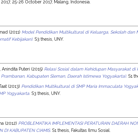
 2017, 25-26 October 2017, Malang, Indonesia.
hmad
(2011)
Model Pendidikan Multikultural di Keluarga, Sekolah d
rnatif Kebijakan).
S3 thesis, UNY.
 Anindita Puteri
(2015)
Relasi Sosial dalam Kehidupan Masyarakat d
Prambanan, Kabupaten Sleman, Daerah Istimewa Yogyakarta).
S1 th
Taat
(2013)
Pendidikan Multikultural di SMP Maria Immaculata Yogyak
SMP Yogyakarta.
S3 thesis, UNY.
na
(2012)
PROBLEMATIKA IMPLEMENTASI PERATURAN DAERAH NO
 DI KABUPATEN CIAMIS.
S1 thesis, Fakultas Ilmu Sosial.