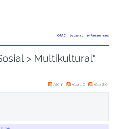
OPAC
Journal
e-Resources
osial > Multikultural"
Atom
RSS 1.0
RSS 2.0
 Type