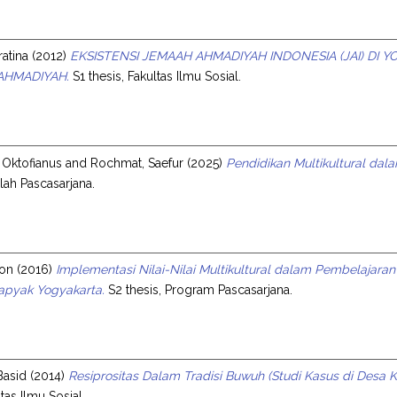
ratina
(2012)
EKSISTENSI JEMAAH AHMADIYAH INDONESIA (JAI) DI 
AHMADIYAH.
S1 thesis, Fakultas Ilmu Sosial.
i Oktofianus
and
Rochmat, Saefur
(2025)
Pendidikan Multikultural da
olah Pascasarjana.
ron
(2016)
Implementasi Nilai-Nilai Multikultural dalam Pembelajara
pyak Yogyakarta.
S2 thesis, Program Pascasarjana.
Basid
(2014)
Resiprositas Dalam Tradisi Buwuh (Studi Kasus di Des
ltas Ilmu Sosial.