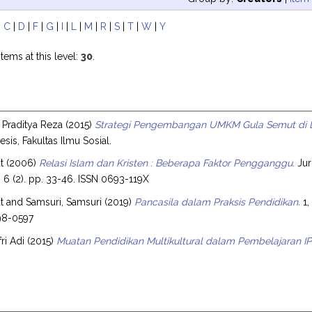
|
C
|
D
|
F
|
G
|
I
|
L
|
M
|
R
|
S
|
T
|
W
|
Y
tems at this level:
30
.
 Praditya Reza
(2015)
Strategi Pengembangan UMKM Gula Semut di D
esis, Fakultas Ilmu Sosial.
t
(2006)
Relasi Islam dan Kristen : Beberapa Faktor Pengganggu.
Jur
 6 (2). pp. 33-46. ISSN 0693-119X
t
and
Samsuri, Samsuri
(2019)
Pancasila dalam Praksis Pendidikan.
1,
98-0597
ri Adi
(2015)
Muatan Pendidikan Multikultural dalam Pembelajaran I