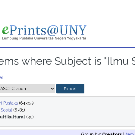
tems where Subject is "Ilmu S
el
i Pustaka
(64305)
 Sosial
(6781)
ultikultural
(30)
Group by:
Creators
|
Item