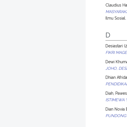
Claudius Ha
MASYARAK
Ilmu Sosial.
D
Desiastari
(
FIKRI MAG
Dewi Khumai
JOHO, DES
Dhian Afrida
PENDIDIK
Diah, Pawest
ISTIMEWA 
Dian Novia E
PUNDONG 