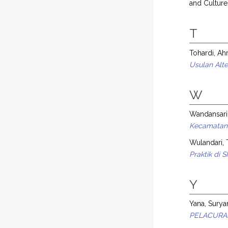
and Culture
T
Tohardi, A
Usulan Alte
W
Wandansari,
Kecamatan 
Wulandari, 
Praktik di 
Y
Yana, Surya
PELACURAN