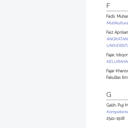
F
Fadli, Muha
Multikultu
Faiz Aprilian
ANGKATAN 
UNIVERSIT
Fajar, Istiq
KELURAHA
Fajar Kharis
Fakultas Ilm
G
Galih, Puji
Kompetensi
2541-1918