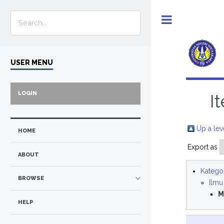
Toggle
USER MENU
LOGIN
I
Up a lev
HOME
Export as
ABOUT
Kategor
BROWSE
Ilmu
M
HELP