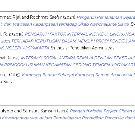
mmad Rijal
and
Rochmat, Saefur
(2023)
Pengaruh Pemahaman Sejarah, 
ral, dan Wawasan Kebangsaan terhadap Sikap Nasionalisme Siswa.
S3
i, Faiz
(2015)
PENGARUH FAKTOR INTERNAL INDIVIDU, LINGKUNGA
2013 TERHADAP KEPUTUSAN DALAM MEMILIH PRODI PENDIDIKAN
AS NEGERI YOGYAKARTA.
S1 thesis, Pendidikan Administrasi.
omah
(2012)
INTERAKSI SOSIAL ANTARA REMAJA DENGAN PEKERJA 
N PRINGGOKUSUMAN KECAMATAN GEDONG TENGEN YOGYAKART
ma, .
(2015)
Kampung Badran Sebagai Kampung Ramah Anak untuk Me
u Sosial.
 Mulyoto
and
Samsuri, Samsuri
(2017)
Pengaruh Model Project Citizen
 Kewarganegaraan dalam Pembelajaran Pendidikan Pancasila dan