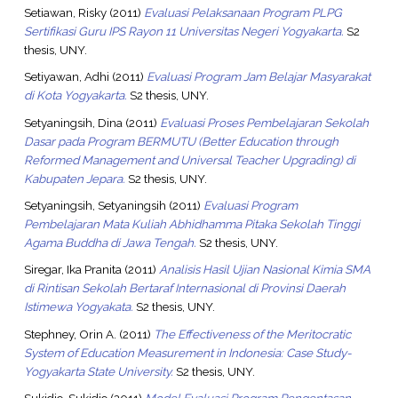
Setiawan, Risky
(2011)
Evaluasi Pelaksanaan Program PLPG
Sertifikasi Guru IPS Rayon 11 Universitas Negeri Yogyakarta.
S2
thesis, UNY.
Setiyawan, Adhi
(2011)
Evaluasi Program Jam Belajar Masyarakat
di Kota Yogyakarta.
S2 thesis, UNY.
Setyaningsih, Dina
(2011)
Evaluasi Proses Pembelajaran Sekolah
Dasar pada Program BERMUTU (Better Education through
Reformed Management and Universal Teacher Upgrading) di
Kabupaten Jepara.
S2 thesis, UNY.
Setyaningsih, Setyaningsih
(2011)
Evaluasi Program
Pembelajaran Mata Kuliah Abhidhamma Pitaka Sekolah Tinggi
Agama Buddha di Jawa Tengah.
S2 thesis, UNY.
Siregar, Ika Pranita
(2011)
Analisis Hasil Ujian Nasional Kimia SMA
di Rintisan Sekolah Bertaraf Internasional di Provinsi Daerah
Istimewa Yogyakata.
S2 thesis, UNY.
Stephney, Orin A.
(2011)
The Effectiveness of the Meritocratic
System of Education Measurement in Indonesia: Case Study-
Yogyakarta State University.
S2 thesis, UNY.
Sukidjo, Sukidjo
(2011)
Model Evaluasi Program Pengentasan