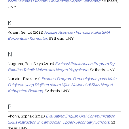
pada Fakultas Ekonomi Universitas Negeri Semarang.
S2 thesis,
UNY.
K
Kusairi, Sentot
(2011)
Analisis Asesmen Formatif Fisika SMA
Berbantuan Komputer.
S3 thesis, UNY.
N
Nugraha, Beni Setya
(2011)
Evaluasi Pelaksanaan Program D3
Fakultas Teknik Universitas Negeri Yogyakarta.
S2 thesis, UNY.
Nur'aini, Eka
(2011)
Evaluasi Program Pembelajaran pada Mata
Pelajaran yang Diujikan dalam Ujian Nasional di SMA Negeri
Kabupaten Belitung.
S2 thesis, UNY.
P
Phonn, Sophak
(2011)
Evaluating English Oral Communication
Skills Instruction in Cambodian Upper-Secondary Schools.
S2
thesis, UNY.