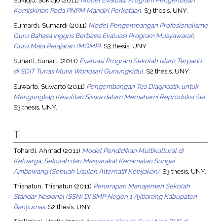
Kemiskinan Pada PNPM Mandiri Perkotaan.
S3 thesis, UNY.
Sumardi, Sumardi
(2011)
Model Pengembangan Profesionalisme
Guru Bahasa Inggris Berbasis Evaluasi Program Musyawarah
Guru Mata Pelajaran (MGMP).
S3 thesis, UNY.
Sunarti, Sunarti
(2011)
Evaluasi Program Sekolah Islam Terpadu
di SDIT Tunas Mulia Wonosari Gunungkidul.
S2 thesis, UNY.
Suwarto, Suwarto
(2011)
Pengembangan Tes Diagnostik untuk
Mengungkap Kesulitan Siswa dalam Memahami Reproduksi Sel.
S3 thesis, UNY.
T
Tohardi, Ahmad
(2011)
Model Pendidikan Multikultural di
Keluarga, Sekolah dan Masyarakat Kecamatan Sungai
Ambawang (Sebuah Usulan Alternatif Kebijakan).
S3 thesis, UNY.
Trisnatun, Trisnatun
(2011)
Penerapan Manajemen Sekolah
Standar Nasional (SSN) Di SMP Negeri 1 Ajibarang Kabupaten
Banyumas.
S2 thesis, UNY.