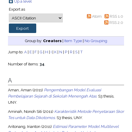
Up a level
Export as
Atom
RSS 1.0
RSS 2.0
Group by:
Creators
|
Item Type
|
No Grouping
Jump to:
A
|
E
|
F
|
G
|
H
|
I
|
K
|
N
|
P
|
R
|
S
|
T
Number of items:
34
.
A
Aman, Aman
(2011)
Pengembangan Model Evaluasi
Pembelajaran Sejarah di Sekolah Menengah Atas.
S3 thesis,
UNY.
Aminah, Nonoh Siti
(2011)
Karakteristik Metode Penyetaraan Skor
Tes untuk Data Dikotomos.
S3 thesis, UNY.
Aritonang, Irianton
(2011)
Estimasi Parameter Model Multilevel