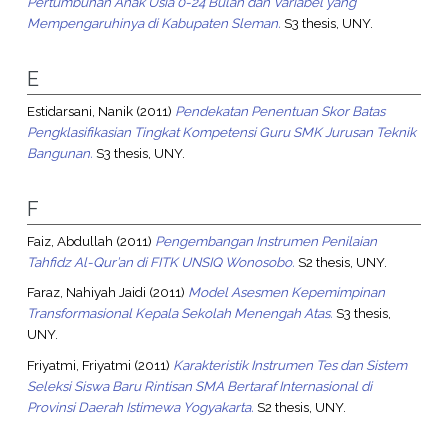
Pertumbuhan Anak Usia 0-24 Bulan dan Variabel yang
Mempengaruhinya di Kabupaten Sleman.
S3 thesis, UNY.
E
Estidarsani, Nanik
(2011)
Pendekatan Penentuan Skor Batas
Pengklasifikasian Tingkat Kompetensi Guru SMK Jurusan Teknik
Bangunan.
S3 thesis, UNY.
F
Faiz, Abdullah
(2011)
Pengembangan Instrumen Penilaian
Tahfidz Al-Qur’an di FITK UNSIQ Wonosobo.
S2 thesis, UNY.
Faraz, Nahiyah Jaidi
(2011)
Model Asesmen Kepemimpinan
Transformasional Kepala Sekolah Menengah Atas.
S3 thesis,
UNY.
Friyatmi, Friyatmi
(2011)
Karakteristik Instrumen Tes dan Sistem
Seleksi Siswa Baru Rintisan SMA Bertaraf Internasional di
Provinsi Daerah Istimewa Yogyakarta.
S2 thesis, UNY.