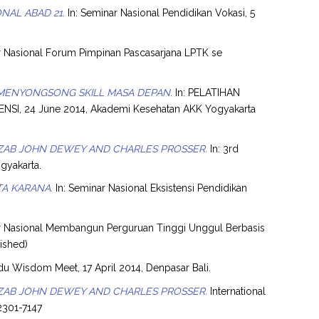
AL ABAD 21.
In: Seminar Nasional Pendidikan Vokasi, 5
r Nasional Forum Pimpinan Pascasarjana LPTK se
MENYONGSONG SKILL MASA DEPAN.
In: PELATIHAN
I, 24 June 2014, Akademi Kesehatan AKK Yogyakarta
ZAB JOHN DEWEY AND CHARLES PROSSER.
In: 3rd
gyakarta.
TA KARANA.
In: Seminar Nasional Eksistensi Pendidikan
r Nasional Membangun Perguruan Tinggi Unggul Berbasis
lished)
du Wisdom Meet, 17 April 2014, Denpasar Bali.
ZAB JOHN DEWEY AND CHARLES PROSSER.
International
2301-7147