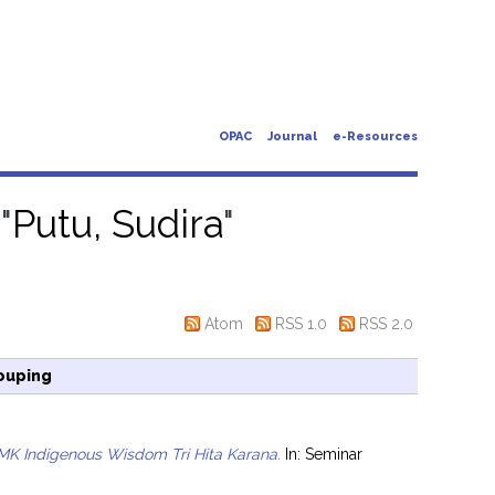
OPAC
Journal
e-Resources
"
Putu, Sudira
"
Atom
RSS 1.0
RSS 2.0
ouping
K Indigenous Wisdom Tri Hita Karana.
In: Seminar