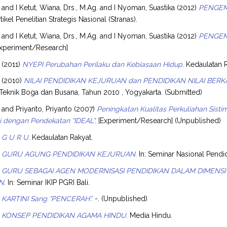
and
I Ketut, Wiana, Drs., M.Ag.
and
I Nyoman, Suastika
(2012)
PENGEM
tikel Penelitian Strategis Nasional (Stranas).
and
I Ketut, Wiana, Drs., M.Ag.
and
I Nyoman, Suastika
(2012)
PENGEM
xperiment/Research]
(2011)
NYEPI Perubahan Perilaku dan Kebiasaan Hidup.
Kedaulatan R
(2010)
NILAI PENDIDIKAN KEJURUAN dan PENDIDIKAN NILAI BERK
Teknik Boga dan Busana, Tahun 2010 , Yogyakarta. (Submitted)
and
Priyanto, Priyanto
(2007)
Peningkatan Kualitas Perkuliahan Sist
 dengan Pendekatan "IDEAL".
[Experiment/Research] (Unpublished)
G U R U.
Kedaulatan Rakyat.
GURU AGUNG PENDIDIKAN KEJURUAN.
In: Seminar Nasional Pendi
GURU SEBAGAI AGEN MODERNISASI PENDIDIKAN DALAM DIMENS
N.
In: Seminar IKIP PGRI Bali.
KARTINI Sang “PENCERAH”.
-. (Unpublished)
KONSEP PENDIDIKAN AGAMA HINDU.
Media Hindu.