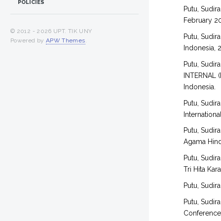
POLICIES
Putu, Sudira
February 20
© 2012 -
2026 UPT. TIK UNY
Putu, Sudira
Powered by
APW Themes
.
Indonesia, 
Putu, Sudira
INTERNAL (
Indonesia.
Putu, Sudira
Internation
Putu, Sudira
Agama Hindu
Putu, Sudira
Tri Hita Ka
Putu, Sudira
Putu, Sudira
Conference 