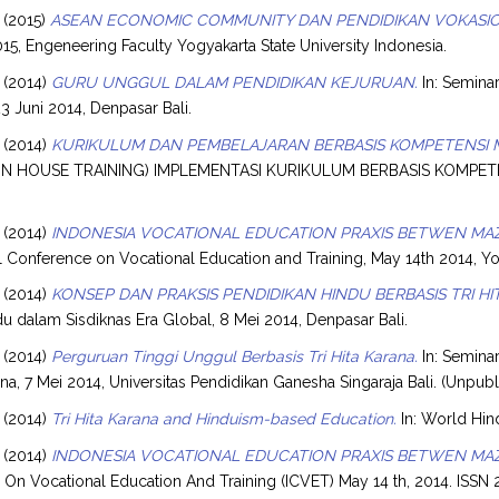
(2015)
ASEAN ECONOMIC COMMUNITY DAN PENDIDIKAN VOKASION
15, Engeneering Faculty Yogyakarta State University Indonesia.
(2014)
GURU UNGGUL DALAM PENDIDIKAN KEJURUAN.
In: Semina
23 Juni 2014, Denpasar Bali.
(2014)
KURIKULUM DAN PEMBELAJARAN BERBASIS KOMPETENSI 
IN HOUSE TRAINING) IMPLEMENTASI KURIKULUM BERBASIS KOMPETENS
(2014)
INDONESIA VOCATIONAL EDUCATION PRAXIS BETWEN MA
al Conference on Vocational Education and Training, May 14th 2014, Yo
(2014)
KONSEP DAN PRAKSIS PENDIDIKAN HINDU BERBASIS TRI HI
 dalam Sisdiknas Era Global, 8 Mei 2014, Denpasar Bali.
(2014)
Perguruan Tinggi Unggul Berbasis Tri Hita Karana.
In: Semina
rana, 7 Mei 2014, Universitas Pendidikan Ganesha Singaraja Bali. (Unpub
(2014)
Tri Hita Karana and Hinduism-based Education.
In: World Hin
(2014)
INDONESIA VOCATIONAL EDUCATION PRAXIS BETWEN MA
On Vocational Education And Training (ICVET) May 14 th, 2014. ISSN 