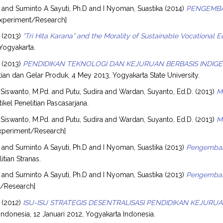
and
Suminto A Sayuti, Ph.D
and
I Nyoman, Suastika
(2014)
PENGEMBA
xperiment/Research]
(2013)
“Tri Hita Karana” and the Morality of Sustainable Vocational E
Yogyakarta.
(2013)
PENDIDIKAN TEKNOLOGI DAN KEJURUAN BERBASIS INDIGE
itian dan Gelar Produk, 4 Mey 2013, Yogyakarta State University.
, Siswanto, M.Pd.
and
Putu, Sudira
and
Wardan, Suyanto, Ed.D.
(2013)
M
ikel Penelitian Pascasarjana.
, Siswanto, M.Pd.
and
Putu, Sudira
and
Wardan, Suyanto, Ed.D.
(2013)
M
xperiment/Research]
and
Suminto A Sayuti, Ph.D
and
I Nyoman, Suastika
(2013)
Pengemban
litian Stranas.
and
Suminto A Sayuti, Ph.D
and
I Nyoman, Suastika
(2013)
Pengemban
t/Research]
(2012)
ISU-ISU STRATEGIS DESENTRALISASI PENDIDIKAN KEJURUA
Indonesia, 12 Januari 2012, Yogyakarta Indonesia.