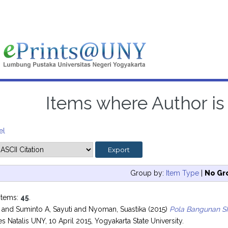
Items where Author is 
el
Group by:
Item Type
|
No Gr
items:
45
.
and
Suminto A, Sayuti
and
Nyoman, Suastika
(2015)
Pola Bangunan SM
s Natalis UNY, 10 April 2015, Yogyakarta State University.