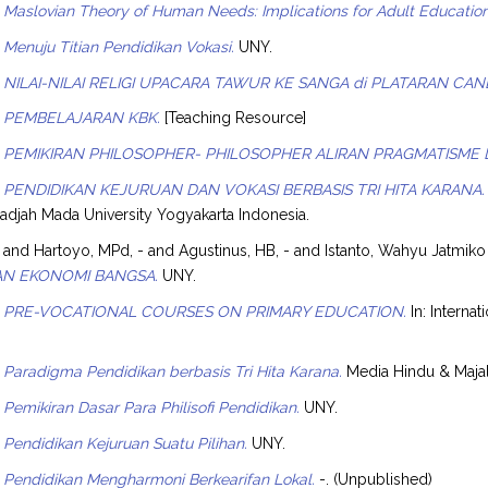
Maslovian Theory of Human Needs: Implications for Adult Education 
Menuju Titian Pendidikan Vokasi.
UNY.
NILAI-NILAI RELIGI UPACARA TAWUR KE SANGA di PLATARAN CA
PEMBELAJARAN KBK.
[Teaching Resource]
PEMIKIRAN PHILOSOPHER- PHILOSOPHER ALIRAN PRAGMATISME 
PENDIDIKAN KEJURUAN DAN VOKASI BERBASIS TRI HITA KARANA.
adjah Mada University Yogyakarta Indonesia.
and
Hartoyo, MPd, -
and
Agustinus, HB, -
and
Istanto, Wahyu Jatmiko
N EKONOMI BANGSA.
UNY.
PRE-VOCATIONAL COURSES ON PRIMARY EDUCATION.
In: Interna
Paradigma Pendidikan berbasis Tri Hita Karana.
Media Hindu & Majal
Pemikiran Dasar Para Philisofi Pendidikan.
UNY.
Pendidikan Kejuruan Suatu Pilihan.
UNY.
Pendidikan Mengharmoni Berkearifan Lokal.
-. (Unpublished)