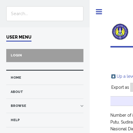
Toggle
USER MENU
LOGIN
Up a lev
HOME
Export as
ABOUT
BROWSE
Number of 
HELP
Putu, Sudira
Nasional Die