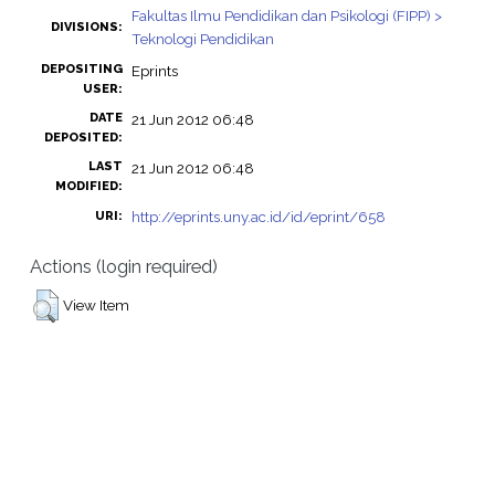
Fakultas Ilmu Pendidikan dan Psikologi (FIPP) >
DIVISIONS:
Teknologi Pendidikan
DEPOSITING
Eprints
USER:
DATE
21 Jun 2012 06:48
DEPOSITED:
LAST
21 Jun 2012 06:48
MODIFIED:
http://eprints.uny.ac.id/id/eprint/658
URI:
Actions (login required)
View Item