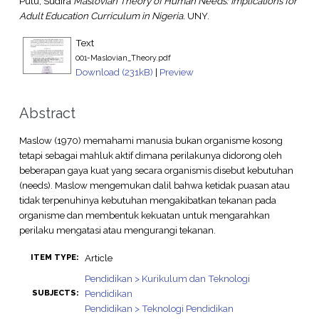
Putu, Sudira
Maslovian Theory of Human Needs: Implications for
Adult Education Curriculum in Nigeria.
UNY.
Text
001-Maslovian_Theory.pdf
Download (231kB)
|
Preview
Abstract
Maslow (1970) memahami manusia bukan organisme kosong
tetapi sebagai mahluk aktif dimana perilakunya didorong oleh
beberapan gaya kuat yang secara organismis disebut kebutuhan
(needs). Maslow mengemukan dalil bahwa ketidak puasan atau
tidak terpenuhinya kebutuhan mengakibatkan tekanan pada
organisme dan membentuk kekuatan untuk mengarahkan
perilaku mengatasi atau mengurangi tekanan.
Article
ITEM TYPE:
Pendidikan > Kurikulum dan Teknologi
Pendidikan
SUBJECTS:
Pendidikan > Teknologi Pendidikan