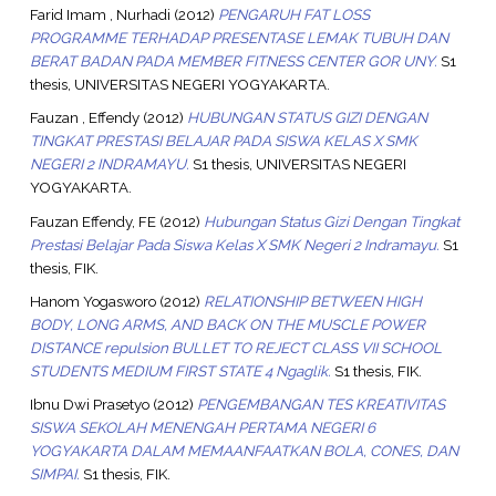
Farid Imam , Nurhadi
(2012)
PENGARUH FAT LOSS
PROGRAMME TERHADAP PRESENTASE LEMAK TUBUH DAN
BERAT BADAN PADA MEMBER FITNESS CENTER GOR UNY.
S1
thesis, UNIVERSITAS NEGERI YOGYAKARTA.
Fauzan , Effendy
(2012)
HUBUNGAN STATUS GIZI DENGAN
TINGKAT PRESTASI BELAJAR PADA SISWA KELAS X SMK
NEGERI 2 INDRAMAYU.
S1 thesis, UNIVERSITAS NEGERI
YOGYAKARTA.
Fauzan Effendy, FE
(2012)
Hubungan Status Gizi Dengan Tingkat
Prestasi Belajar Pada Siswa Kelas X SMK Negeri 2 Indramayu.
S1
thesis, FIK.
Hanom Yogasworo
(2012)
RELATIONSHIP BETWEEN HIGH
BODY, LONG ARMS, AND BACK ON THE MUSCLE POWER
DISTANCE repulsion BULLET TO REJECT CLASS VII SCHOOL
STUDENTS MEDIUM FIRST STATE 4 Ngaglik.
S1 thesis, FIK.
Ibnu Dwi Prasetyo
(2012)
PENGEMBANGAN TES KREATIVITAS
SISWA SEKOLAH MENENGAH PERTAMA NEGERI 6
YOGYAKARTA DALAM MEMAANFAATKAN BOLA, CONES, DAN
SIMPAI.
S1 thesis, FIK.