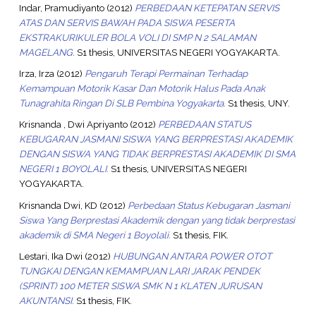
Indar, Pramudiyanto
(2012)
PERBEDAAN KETEPATAN SERVIS
ATAS DAN SERVIS BAWAH PADA SISWA PESERTA
EKSTRAKURIKULER BOLA VOLI DI SMP N 2 SALAMAN
MAGELANG.
S1 thesis, UNIVERSITAS NEGERI YOGYAKARTA.
Irza, Irza
(2012)
Pengaruh Terapi Permainan Terhadap
Kemampuan Motorik Kasar Dan Motorik Halus Pada Anak
Tunagrahita Ringan Di SLB Pembina Yogyakarta.
S1 thesis, UNY.
Krisnanda , Dwi Apriyanto
(2012)
PERBEDAAN STATUS
KEBUGARAN JASMANI SISWA YANG BERPRESTASI AKADEMIK
DENGAN SISWA YANG TIDAK BERPRESTASI AKADEMIK DI SMA
NEGERI 1 BOYOLALI.
S1 thesis, UNIVERSITAS NEGERI
YOGYAKARTA.
Krisnanda Dwi, KD
(2012)
Perbedaan Status Kebugaran Jasmani
Siswa Yang Berprestasi Akademik dengan yang tidak berprestasi
akademik di SMA Negeri 1 Boyolali.
S1 thesis, FIK.
Lestari, Ika Dwi
(2012)
HUBUNGAN ANTARA POWER OTOT
TUNGKAI DENGAN KEMAMPUAN LARI JARAK PENDEK
(SPRINT) 100 METER SISWA SMK N 1 KLATEN JURUSAN
AKUNTANSI.
S1 thesis, FIK.