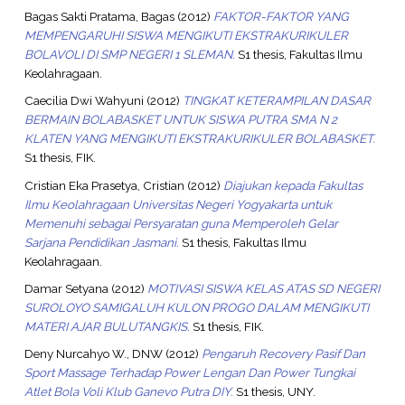
Bagas Sakti Pratama, Bagas
(2012)
FAKTOR-FAKTOR YANG
MEMPENGARUHI SISWA MENGIKUTI EKSTRAKURIKULER
BOLAVOLI DI SMP NEGERI 1 SLEMAN.
S1 thesis, Fakultas Ilmu
Keolahragaan.
Caecilia Dwi Wahyuni
(2012)
TINGKAT KETERAMPILAN DASAR
BERMAIN BOLABASKET UNTUK SISWA PUTRA SMA N 2
KLATEN YANG MENGIKUTI EKSTRAKURIKULER BOLABASKET.
S1 thesis, FIK.
Cristian Eka Prasetya, Cristian
(2012)
Diajukan kepada Fakultas
Ilmu Keolahragaan Universitas Negeri Yogyakarta untuk
Memenuhi sebagai Persyaratan guna Memperoleh Gelar
Sarjana Pendidikan Jasmani.
S1 thesis, Fakultas Ilmu
Keolahragaan.
Damar Setyana
(2012)
MOTIVASI SISWA KELAS ATAS SD NEGERI
SUROLOYO SAMIGALUH KULON PROGO DALAM MENGIKUTI
MATERI AJAR BULUTANGKIS.
S1 thesis, FIK.
Deny Nurcahyo W., DNW
(2012)
Pengaruh Recovery Pasif Dan
Sport Massage Terhadap Power Lengan Dan Power Tungkai
Atlet Bola Voli Klub Ganevo Putra DIY.
S1 thesis, UNY.