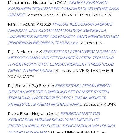
Muhammad , Nurdiansyah
(2012)
TINGKAT KEPUASAN
KONSUMEN TERHADAP PELAYANAN DI CLUB HOUSE CASA
GRANDE.
S1 thesis, UNIVERSITAS NEGERI YOGYAKARTA.
Panji Tri Agung P.
(2012)
TINGKAT KEBUGARAN JASMANI
ANGGOTA UNIT KEGIATAN MAHASISWA SEPAKBOLA
UNIVERSITAS NEGERI YOGYAKARTA YANG MENGIKUTI LIGA
PENDIDIKAN INDONESIA TAHUN 2012.
S1 thesis, FIK.
Puji, Santoso
(2012)
EFEKTIFITAS LATIHAN BEBAN DENGAN
METODE COMPOUND SET DAN SET SYSTEM TERHADAP
HYPERTROPHY OTOT LENGAN MEMBER FITNESS “CLUB
ARENA INTERNATIONAL”.
S1 thesis, UNIVERSITAS NEGERI
YOGYAKARTA.
Puji Sanyoto, Puji S.
(2012)
EFEKTIFITAS LATIHAN BEBAN
DENGAN METODE COMPOUND SET DAN SET SYSTEM
TERHADAP HYPERTROPHY OTOT LENGAN MEMBER
FITNESS“CLUB ARENA INTERNATIONAL.
S1 thesis, FIK UNY.
Rivera Febri , Nugraha
(2012)
PERBEDAAN STATUS
KEBUGARAN JASMANI SISWA YANG MENGIKUTI
EKSTRAKURIKULER FUTSAL DENGAN BOLA VOLI DI SMA
NEGERI 1 PIYUNGAN.
S1 thesis, UNIVERSITAS NEGERI