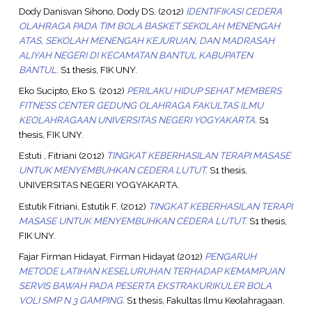
Dody Danisvan Sihono, Dody DS.
(2012)
IDENTIFIKASI CEDERA
OLAHRAGA PADA TIM BOLA BASKET SEKOLAH MENENGAH
ATAS, SEKOLAH MENENGAH KEJURUAN, DAN MADRASAH
ALIYAH NEGERI DI KECAMATAN BANTUL KABUPATEN
BANTUL.
S1 thesis, FIK UNY.
Eko Sucipto, Eko S.
(2012)
PERILAKU HIDUP SEHAT MEMBERS
FITNESS CENTER GEDUNG OLAHRAGA FAKULTAS ILMU
KEOLAHRAGAAN UNIVERSITAS NEGERI YOGYAKARTA.
S1
thesis, FIK UNY.
Estuti , Fitriani
(2012)
TINGKAT KEBERHASILAN TERAPI MASASE
UNTUK MENYEMBUHKAN CEDERA LUTUT.
S1 thesis,
UNIVERSITAS NEGERI YOGYAKARTA.
Estutik Fitriani, Estutik F.
(2012)
TINGKAT KEBERHASILAN TERAPI
MASASE UNTUK MENYEMBUHKAN CEDERA LUTUT.
S1 thesis,
FIK UNY.
Fajar Firman Hidayat, Firman Hidayat
(2012)
PENGARUH
METODE LATIHAN KESELURUHAN TERHADAP KEMAMPUAN
SERVIS BAWAH PADA PESERTA EKSTRAKURIKULER BOLA
VOLI SMP N 3 GAMPING.
S1 thesis, Fakultas Ilmu Keolahragaan.