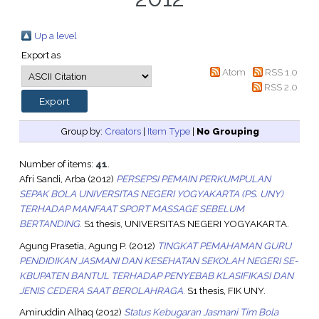
Up a level
Export as
Atom
RSS 1.0
RSS 2.0
Group by:
Creators
|
Item Type
|
No Grouping
Number of items:
41
.
Afri Sandi, Arba
(2012)
PERSEPSI PEMAIN PERKUMPULAN
SEPAK BOLA UNIVERSITAS NEGERI YOGYAKARTA (PS. UNY)
TERHADAP MANFAAT SPORT MASSAGE SEBELUM
BERTANDING.
S1 thesis, UNIVERSITAS NEGERI YOGYAKARTA.
Agung Prasetia, Agung P.
(2012)
TINGKAT PEMAHAMAN GURU
PENDIDIKAN JASMANI DAN KESEHATAN SEKOLAH NEGERI SE-
KBUPATEN BANTUL TERHADAP PENYEBAB KLASIFIKASI DAN
JENIS CEDERA SAAT BEROLAHRAGA.
S1 thesis, FIK UNY.
Amiruddin Alhaq
(2012)
Status Kebugaran Jasmani Tim Bola