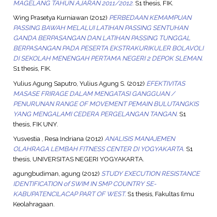
MAGELANG TAHUN AJARAN 2011/2012.
S1 thesis, FIK.
Wing Prasetya Kurniawan
(2012)
PERBEDAAN KEMAMPUAN
PASSING BAWAH MELALUI LATIHAN PASSING SENTUHAN
GANDA BERPASANGAN DAN LATIHAN PASSING TUNGGAL
BERPASANGAN PADA PESERTA EKSTRAKURIKULER BOLAVOLI
DI SEKOLAH MENENGAH PERTAMA NEGERI 2 DEPOK SLEMAN.
S1 thesis, FIK.
Yulius Agung Saputro, Yulius Agung S.
(2012)
EFEKTIVITAS
MASASE FRIRAGE DALAM MENGATASI GANGGUAN /
PENURUNAN RANGE OF MOVEMENT PEMAIN BULUTANGKIS
YANG MENGALAMI CEDERA PERGELANGAN TANGAN.
S1
thesis, FIK UNY.
Yusvestia , Resa Indriana
(2012)
ANALISIS MANAJEMEN
OLAHRAGA LEMBAH FITNESS CENTER DI YOGYAKARTA.
S1
thesis, UNIVERSITAS NEGERI YOGYAKARTA.
agungbudiman, agung
(2012)
STUDY EXECUTION RESISTANCE
IDENTIFICATION of SWIM IN SMP COUNTRY SE-
KABUPATENCILACAP PART OF WEST.
S1 thesis, Fakultas Ilmu
Keolahragaan.