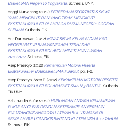
Basket SMN Negeri 16 Yogyakarta.
S1 thesis, UNY.
Anggi Nurvanang
(2012)
PERBEDAAN SPORTIVITAS SISWA
YANG MENGIKUTI DAN YANG TIDAK MENGIKUTI
EKSTRAKURIKULER OLAHRAGA DI SMA NEGERI 1 GODEAN
SLEMAN.
S1 thesis, FIK.
Aris Darmawan
(2012)
MINAT SISWA KELAS IV DAN V SD
NEGERI I BATUR BANJARNEGARA TERHADAP
EKSTRAKURIKULER BOLAVOLI MINI TAHUN AJARAN
2011/2012.
S1 thesis, FIK.
Asep Prasetyo
(2012)
Kemampuan Motorik Peserta
Ekstrakurikuler Bolabasket SMA 3 Bantul.
pp. 1-2.
Asep Prasetyo, Asep P.
(2012)
KEMAMPUAN MOTORIK PESERTA
EKSTRAKURIKULER BOLABASKET SMA N 3 BANTUL.
S1 thesis,
FIK UNY.
Azharuddin Aufar
(2012)
HUBUNGAN ANTARA KEMAMPUAN
PUKULAN CLEAR DENGAN KETERAMPILAN BERMAIN
BULUTANGKIS ANGGOTA LATIHAN BULUTANGKIS DI
SEKOLAH BULUTANGKIS BINTANG KLATEN USIA 8-12 TAHUN.
S1 thesis, FIK.