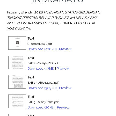
Fauzan , Effendy
(2012)
HUBUNGAN STATUS GIZI DENGAN
TINGKAT PRESTASI BELAJAR PADA SISWA KELAS X SMK
NEGERI 2 INDRAMAYU.
S1 thesis, UNIVERSITAS NEGERI
YOGYAKARTA.
Text
1 - 08603141021.pdf
Download (428kB)
|
Preview
Text
BAB 1 - 08603141021.pdf
Download (47kB)
|
Preview
Text
BAB 2 - 08603141021.pdf
Download (309kB)
|
Preview
Text
BAB 5 - 08603141021.pdf
Download (30kB)
|
Preview
Text