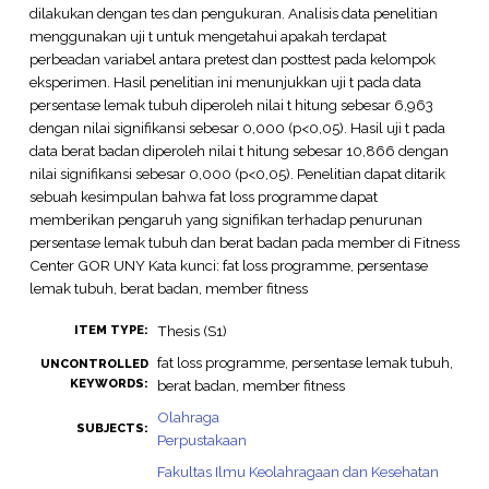
dilakukan dengan tes dan pengukuran. Analisis data penelitian
menggunakan uji t untuk mengetahui apakah terdapat
perbeadan variabel antara pretest dan posttest pada kelompok
eksperimen. Hasil penelitian ini menunjukkan uji t pada data
persentase lemak tubuh diperoleh nilai t hitung sebesar 6,963
dengan nilai signifikansi sebesar 0,000 (p<0,05). Hasil uji t pada
data berat badan diperoleh nilai t hitung sebesar 10,866 dengan
nilai signifikansi sebesar 0,000 (p<0,05). Penelitian dapat ditarik
sebuah kesimpulan bahwa fat loss programme dapat
memberikan pengaruh yang signifikan terhadap penurunan
persentase lemak tubuh dan berat badan pada member di Fitness
Center GOR UNY Kata kunci: fat loss programme, persentase
lemak tubuh, berat badan, member fitness
Thesis (S1)
ITEM TYPE:
fat loss programme, persentase lemak tubuh,
UNCONTROLLED
KEYWORDS:
berat badan, member fitness
Olahraga
SUBJECTS:
Perpustakaan
Fakultas Ilmu Keolahragaan dan Kesehatan