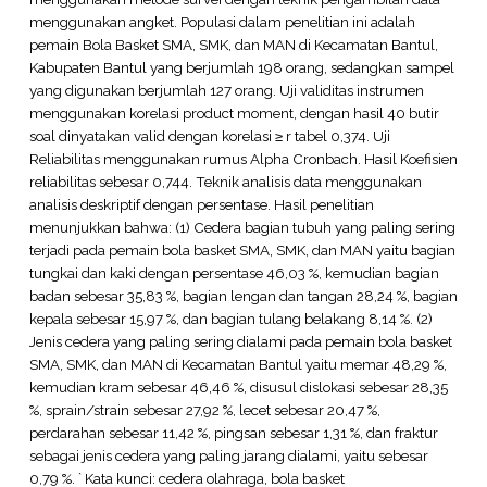
menggunakan angket. Populasi dalam penelitian ini adalah
pemain Bola Basket SMA, SMK, dan MAN di Kecamatan Bantul,
Kabupaten Bantul yang berjumlah 198 orang, sedangkan sampel
yang digunakan berjumlah 127 orang. Uji validitas instrumen
menggunakan korelasi product moment, dengan hasil 40 butir
soal dinyatakan valid dengan korelasi ≥ r tabel 0,374. Uji
Reliabilitas menggunakan rumus Alpha Cronbach. Hasil Koefisien
reliabilitas sebesar 0,744. Teknik analisis data menggunakan
analisis deskriptif dengan persentase. Hasil penelitian
menunjukkan bahwa: (1) Cedera bagian tubuh yang paling sering
terjadi pada pemain bola basket SMA, SMK, dan MAN yaitu bagian
tungkai dan kaki dengan persentase 46,03 %, kemudian bagian
badan sebesar 35,83 %, bagian lengan dan tangan 28,24 %, bagian
kepala sebesar 15,97 %, dan bagian tulang belakang 8,14 %. (2)
Jenis cedera yang paling sering dialami pada pemain bola basket
SMA, SMK, dan MAN di Kecamatan Bantul yaitu memar 48,29 %,
kemudian kram sebesar 46,46 %, disusul dislokasi sebesar 28,35
%, sprain/strain sebesar 27,92 %, lecet sebesar 20,47 %,
perdarahan sebesar 11,42 %, pingsan sebesar 1,31 %, dan fraktur
sebagai jenis cedera yang paling jarang dialami, yaitu sebesar
0,79 %. ` Kata kunci: cedera olahraga, bola basket