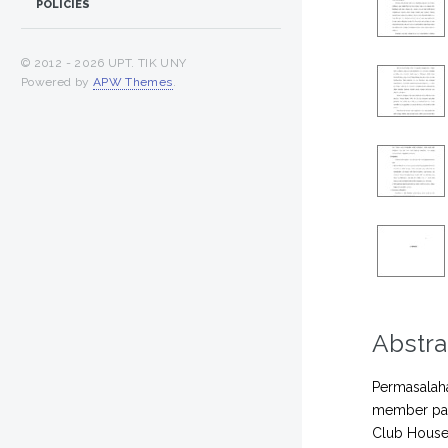
POLICIES
© 2012 -
2026 UPT. TIK UNY
Powered by
APW Themes
.
Abstra
Permasalaha
member pad
Club House 