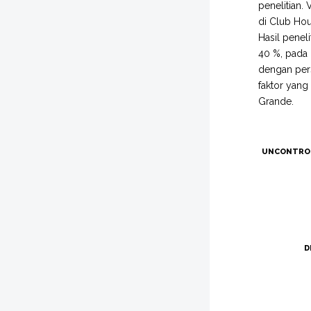
penelitian.
di Club Hou
Hasil penel
40 %, pada 
dengan pers
faktor yang
Grande.
UNCONTRO
D