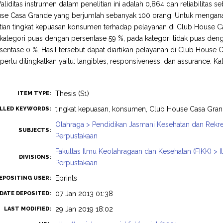
 Validitas instrumen dalam penelitian ini adalah 0,864 dan reliabilitas
se Casa Grande yang berjumlah sebanyak 100 orang. Untuk menganalisi
itian tingkat kepuasan konsumen terhadap pelayanan di Club House 
kategori puas dengan persentase 59 %, pada kategori tidak puas deng
entase 0 %. Hasil tersebut dapat diartikan pelayanan di Club Hous
 perlu ditingkatkan yaitu: tangibles, responsiveness, dan assurance. 
Thesis (S1)
ITEM TYPE:
tingkat kepuasan, konsumen, Club House Casa Gran
LLED KEYWORDS:
Olahraga > Pendidikan Jasmani Kesehatan dan Rekre
SUBJECTS:
Perpustakaan
Fakultas Ilmu Keolahragaan dan Kesehatan (FIKK) > 
DIVISIONS:
Perpustakaan
Eprints
EPOSITING USER:
07 Jan 2013 01:38
DATE DEPOSITED:
29 Jan 2019 18:02
LAST MODIFIED: