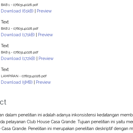
BAB 1 - 07603141028.pdf
Download (61kB)
|
Preview
Text
BAB 2 - 07603141028.pdf
Download (171kB)
|
Preview
Text
BAB 5 - 07603141028.pdf
Download (172kB)
|
Preview
Text
LAMPIRAN - 07603141028.pdf
Download (5MB)
|
Preview
ct
n dalam penelitian ini adalah adanya inkonsistensi kedatangan mem
a pelayanan Club House Casa Grande. Tujuan penelitian ini yaitu m
Casa Grande. Penelitian ini merupakan penelitian deskriptif dengan