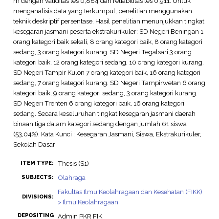
m dengan validitas tes 0,884 dan reliabilitas tes 0,911. Untuk
menganalisis data yang terkumpul, penelitian menggunakan
teknik deskriptif persentase. Hasil penelitian menunjukkan tingkat
kesegaran jasmani peserta ekstrakurikuler: SD Negeri Beningan 1
orang kategori baik sekali, 8 orang kategori baik, 8 orang kategori
sedang, 3 orang kategori kurang. SD Negeri Tegalsari 3 orang
kategori baik, 12 orang kategori sedang, 10 orang kategori kurang.
SD Negeri Tampir Kulon 7 orang kategori baik, 16 orang kategori
sedang, 7 orang kategori kurang. SD Negeri Tampirwetan 6 orang
kategori baik, 9 orang kategori sedang, 3 orang kategori kurang.
SD Negeri Trenten 6 orang kategori baik, 16 orang kategori
sedang. Secara keseluruhan tingkat kesegaran jasmani daerah
binaan tiga dalam kategori sedang dengan jumlah 61 siswa
(53,04%). Kata Kunci : Kesegaran Jasmani, Siswa, Ekstrakurikuler,
Sekolah Dasar
Thesis (S1)
ITEM TYPE:
Olahraga
SUBJECTS:
Fakultas Ilmu Keolahragaan dan Kesehatan (FIKK)
DIVISIONS:
> Ilmu Keolahragaan
DEPOSITING
Admin PKR FIK