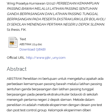
Wing Prasetya Kurniawan
(2012)
PERBEDAAN KEMAMPUAN
PASSING BAWAH MELALUI LATIHAN PASSING SENTUHAN
GANDA BERPASANGAN DAN LATIHAN PASSING TUNGGAL
BERPASANGAN PADA PESERTA EKSTRAKURIKULER BOLAVOLI
DI SEKOLAH MENENGAH PERTAMA NEGERI 2 DEPOK SLEMAN.
S1 thesis, FIK.
Text
ABSTRAK 224.doc
Download (38kB)
Official URL:
http://www.pjkr_uny.com
Abstract
ABSTRAK Penelitian ini bertujuan untuk mengetahui apakah ada
perbedaan kemampuan passing bawah melalui latihan passing
sentuhan ganda berpasangan dan latihan passing tunggal
berpasangan pada peserta ekstrakurikuler bolavoli di sekolah
menengah pertama negeri 2 depok sleman. Metode dalam
penelitian ini adalah metode eksperimen dengan desain pre test
dan post test control group. Kelompok eksperimen diberi