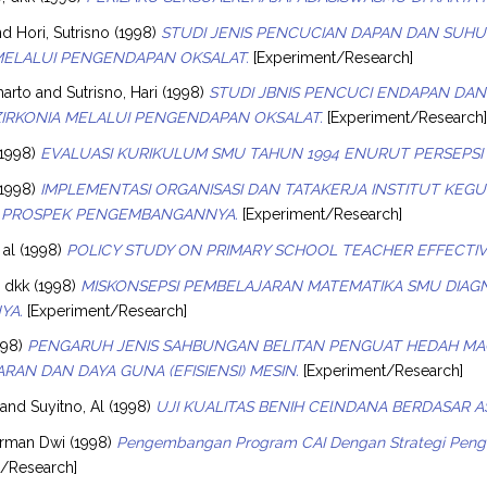
nd
Hori, Sutrisno
(1998)
STUDI JENIS PENCUCIAN DAPAN DAN SUHU 
MELALUI PENGENDAPAN OKSALAT.
[Experiment/Research]
harto
and
Sutrisno, Hari
(1998)
STUDI JBNIS PENCUCI ENDAPAN DAN
ZIRKONIA MELALUI PENGENDAPAN OKSALAT.
[Experiment/Research
1998)
EVALUASI KURIKULUM SMU TAHUN 1994 ENURUT PERSEPSI G
1998)
IMPLEMENTASI ORGANISASI DAN TATAKERJA INSTITUT KEG
 PROSPEK PENGEMBANGANNYA.
[Experiment/Research]
 al
(1998)
POLICY STUDY ON PRIMARY SCHOOL TEACHER EFFECTI
 dkk
(1998)
MISKONSEPSI PEMBELAJARAN MATEMATIKA SMU DIAGN
YA.
[Experiment/Research]
998)
PENGARUH JENIS SAHBUNGAN BELITAN PENGUAT HEDAH MAG
RAN DAN DAYA GUNA (EFISIENSI) MESIN.
[Experiment/Research]
and
Suyitno, Al
(1998)
UJI KUALITAS BENIH CElNDANA BERDASAR ASA
erman Dwi
(1998)
Pengembangan Program CAI Dengan Strategi Pengul
t/Research]