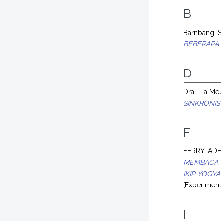
B
Barnbang, S
BEBERAPA 
D
Dra. Tia Me
SINKRONIS
F
FERRY, AD
MEMBACA 
IKIP YOGY
[Experimen
I