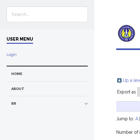
USER MENU
Login
HOME
Up a lev
ABOUT
Export as
BR
Jump to:
A
Number of 