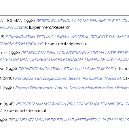
AN, ROllMAN
(1998)
BEBERAPA KENDALA YANG DIALAMI OLE IIGU
EKOLAH DASAR.
[Experiment/Research]
98)
PEMANFAATAN TEPUNG LIMBAH VISCERAL BEKICOT DALAM
KARKAS AYAH BROILER.
[Experiment/Research]
 dkk
(1998)
PEMBVATAN DAN KARAKTERISASI KARBON AKTIF TE
KTIVATOR DAN TEMPERATUR PEMANASAN TERHADAP DAYA ADSOR
oso
(1998)
PROYEKSI ANGKATAN KERJA LULU SAN SMK DI DIY.
[Expe
t
(1998)
Pendidikan Ideologis Dalam Sistem Pendidikan Nasional.
Cak
t
(1998)
Perang Diponegoro : Antara Gerakan Mahdisme dan Mistisme
un
(1998)
PERSEPSI MAHASISWAD-3 PROGRAMSTUDI TEKNIK SIPIL
.
[Experiment/Research]
998)
PEMANFAATAN SUMBER BELAJAR MATEMATIKA OLEH GURU S