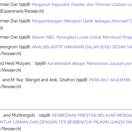
erman Dwi
(1998)
Pengaruh Kapasitor Padder dan Trimmer Osilator 
[Experiment/Research]
erman Dwi
(1998)
Pengembangan Mikropon Optik Sebagai Alternatif D
69.
erman Dwi
(1998)
Sistem ABC: Perangkat Lunak Untuk Membuat Prog
tianingrum
(1998)
ANALISIS ADITIF HAKANAN DALAH SUSU SEGAR Y
t/Research]
nd
Hesti Mulyani, .
(1998)
Karakteristik Belajar Mahasiswa Jurusan pe
t/Research]
.
and
M. Nur, Wangid
and
Anik, Ghufron
(1998)
PERILAKU AKADEMIK 
t/Research]
 .
and
Murtiningsih, .
(1998)
PERBEDAAN PRESTASI BELAJAR MENGA
NTUK URAIAN DAN DENGAN TES BERBENTUK PILIHAN GANDA PAO
t/Research]