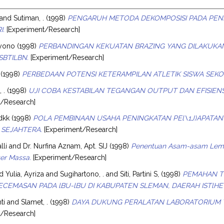
and
Sutiman, .
(1998)
PENGARUH METODA DEKOMPOSISI PADA PEN
I.
[Experiment/Research]
ryono
(1998)
PERBANDINGAN KEKUATAN BRAZING YANG DILAKUKA
SBTILBN.
[Experiment/Research]
(1998)
PERBEDAAN POTENSI KETERAMPILAN ATLETIK SISWA SEKO
 .
(1998)
UJI COBA KESTABILAN TEGANGAN OUTPUT DAN EFISIENSI
t/Research]
dkk
(1998)
POLA PEMBINAAN USAHA PENINGKATAN PEl\1J)APATA
 SEJAHTERA.
[Experiment/Research]
lli
and
Dr. Nurfina Aznam, Apt. SIJ
(1998)
Penentuan Asam-asam Lema
er Massa.
[Experiment/Research]
nd
Yulia, Ayriza
and
Sugihartono, .
and
Siti, Partini S,
(1998)
PEMAHAN 
ECEMASAN PADA lBU-lBU DI KABUPATEN SLEMAN, DAERAH ISTlH
ti
and
Slamet, .
(1998)
DAYA DUKUNG PERALATAN LABORATORIUM T
t/Research]