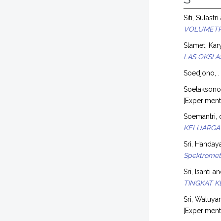
Siti, Sulastri
VOLUMETR
Slamet, Ka
LAS OKSI A
Soedjono, .
Soelaksono,
[Experimen
Soemantri, 
KELUARGA
Sri, Handaya
Spektromet
Sri, Isanti
a
TINGKAT K
Sri, Waluyan
[Experimen