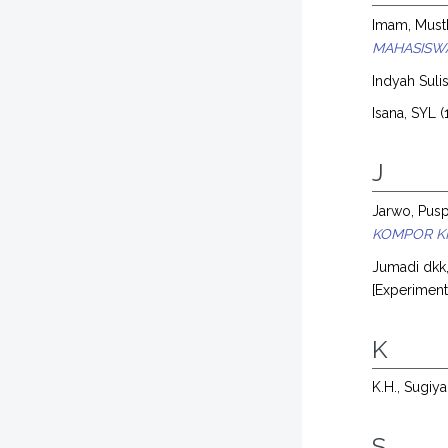
Imam, Must
MAHASISWA
Indyah Sulis
Isana, SYL
(
J
Jarwo, Pusp
KOMPOR KI
Jumadi dkk,
[Experimen
K
K.H., Sugiya
S