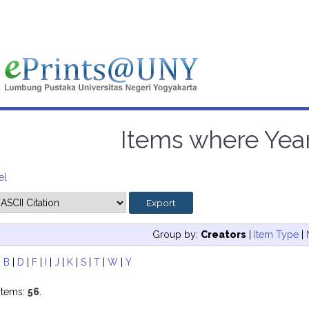
Items where Year
el
Group by:
Creators
|
Item Type
|
|
B
|
D
|
F
|
I
|
J
|
K
|
S
|
T
|
W
|
Y
items:
56
.