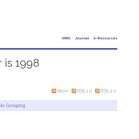
OPAC
Journal
e-Resources
 is 1998
Atom
RSS 1.0
RSS 2.0
No Grouping