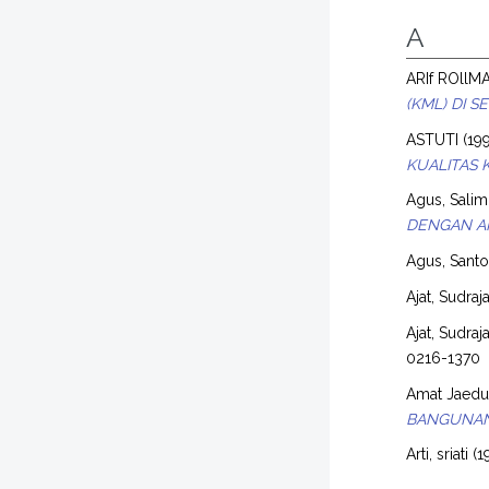
A
ARIf ROllM
(KML) DI S
ASTUTI
(19
KUALITAS 
Agus, Salim
DENGAN A
Agus, Sant
Ajat, Sudraja
Ajat, Sudraja
0216-1370
Amat Jaed
BANGUNAN
Arti, sriati
(1