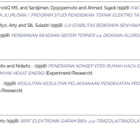
holiQ MS.
and
Sardjiman, Djojopernoto
and
Ahmad, Sujadi
(1998)
FAK
 JUJRUSAN / PROGRAM STUDI PENDIDIKAN TEKNIK ELEKTRO TA 19
tyo, Arty
and
Siti, Sulastri
(1998)
UJI STABILITAS BEBERAPA SENYAW
1998)
PERSAMAAN KEADAAN SISTEM TERNER 1,4-DIOKSAN-KLOROF
ito
and
Nidarto, .
(1998)
PENERAPAN KONSEP EFEK RUMAH KACA 
NYAK HEKAT ENERGI.
[Experiment/Research]
 .
(1998)
KESULITAN-KESULITAN PELAKSANAAN PENDEKATAN PROS
t/Research]
rto
(1998)
SIFAT ELEKTRONIK GARAM BIS(1 ,2,4-TRIAZOLA)TRIAZOLATO