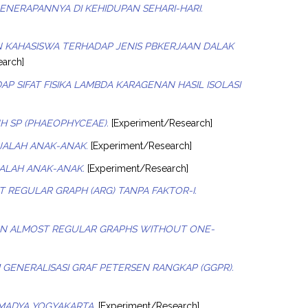
NERAPANNYA DI KEHIDUPAN SEHARI-HARI.
N KAHASISWA TERHADAP JENIS PBKERJAAN DALAK
arch]
 SIFAT FISIKA LAMBDA KARAGENAN HASIL ISOLASI
UH SP (PHAEOPHYCEAE).
[Experiment/Research]
AJALAH ANAK-ANAK.
[Experiment/Research]
JALAH ANAK-ANAK.
[Experiment/Research]
 REGULAR GRAPH (ARG) TANPA FAKTOR-I.
ON ALMOST REGULAR GRAPHS WITHOUT ONE-
GENERALISASI GRAF PETERSEN RANGKAP (GGPR).
MADYA YOGYAKARTA.
[Experiment/Research]