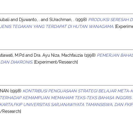
ubali
and
Djuwanto, .
and
SUrachman, .
(1998)
PRODUKSI SERESAH D
JENIS TEGAKAN YANG TERDAPAT DI HUTAN WANAGAMA.
[Experim
utiawati, M.Pd
and
Dra. Ayu Niza, Machfauzia
(1998)
PEMERJAN BAHAS
 DAN DIAKRONIS.
[Experiment/Research]
ENAN
(1998)
KONTRIBUSI PENGUASAAN STRATEGI BELAJAR META-KO
TERHADAP KEMAMPUAN MEMAHAMI TEKS-TEKS BAHASA INGGRIS M
AKARTA,FKIP UNIVERSITAS SARJANAWIYATA TAMANSISWA, DAN FK
t/Research]