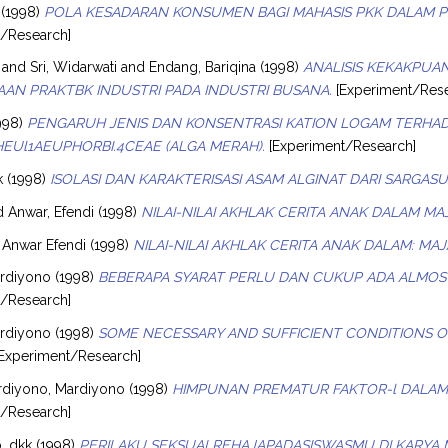
(1998)
POLA KESADARAN KONSUMEN BAGI MAHASIS PKK DALAM PE
t/Research]
and
Sri, Widarwati
and
Endang, Bariqina
(1998)
ANALISIS KEKAKPUA
AN PRAKTBK INDUSTRI PADA INDUSTRI BUSANA.
[Experiment/Rese
998)
PENGARUH JENIS DAN KONSENTRASI KATION LOGAM TERHADAP
HEUl1AEUPHORBI.4CEAE (ALGA MERAH).
[Experiment/Research]
k
(1998)
ISOLASI DAN KARAKTERISASI ASAM ALGINAT DARI SARGAS
d
Anwar, Efendi
(1998)
NILAI-NILAI AKHLAK CERITA ANAK DALAM M
, Anwar Efendi
(1998)
NILAI-NILAI AKHLAK CERITA ANAK DALAM: MA
rdiyono
(1998)
BEBERAPA SYARAT PERLU DAN CUKUP ADA ALMOST
t/Research]
rdiyono
(1998)
SOME NECESSARY AND SUFFICIENT CONDITIONS 
Experiment/Research]
diyono, Mardiyono
(1998)
HIMPUNAN PREMATUR FAKTOR-l DALAM 
t/Research]
, dkk
(1998)
PERILAKU SEKSUALREHAJAPADASISWASMU DI KARYA 