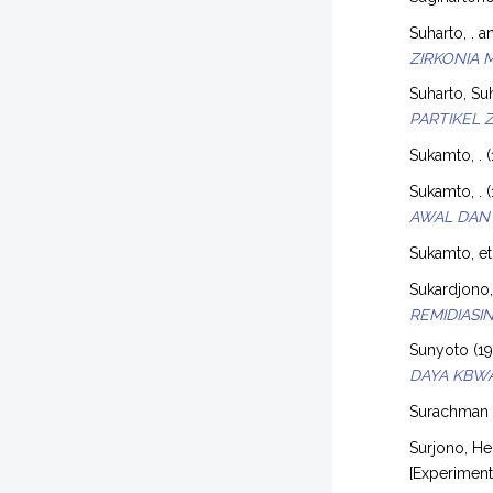
Suharto, .
a
ZIRKONIA 
Suharto, Su
PARTIKEL 
Sukamto, .
(
Sukamto, .
(
AWAL DAN
Sukamto, et
Sukardjono,
REMIDIASIN
Sunyoto
(1
DAYA KBWA
Surachman
Surjono, H
[Experimen