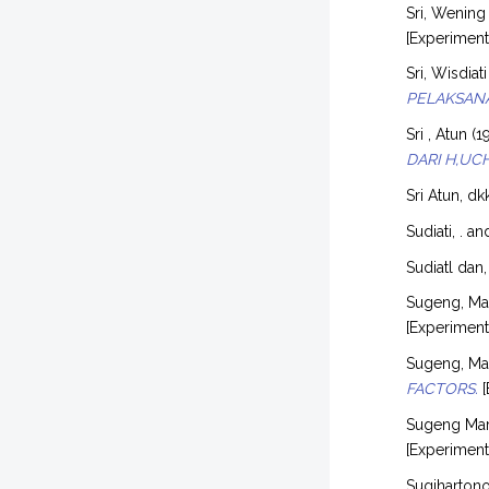
Sri, Wening
[Experimen
Sri, Wisdiati
PELAKSANA
Sri , Atun
(1
DARI H,UC
Sri Atun, dk
Sudiati, .
an
Sudiatl dan
Sugeng, Ma
[Experimen
Sugeng, Ma
FACTORS.
[
Sugeng Mar
[Experimen
Sugihartono