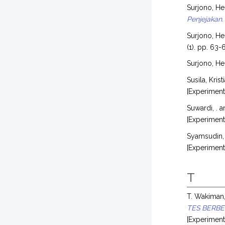
Surjono, H
Penjejakan.
Surjono, H
(1). pp. 63-
Surjono, H
Susila, Kris
[Experimen
Suwardi, .
a
[Experimen
Syamsudin, 
[Experimen
T
T. Wakiman,
TES BERBE
[Experimen