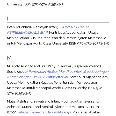
University. ISSN 978-979-16353-2-5
I
Intan, Muchtadi-Alamsyah
(2009)
QUIVER SEBAGAI
REPRESENTASI ALJABAR.
Kontribusi Aljabar dalam Upaya
Meningkatkan Kualitas Penelitian dan Pembelajaran Matematika
untuk Mencapai World Class University. ISSN 978-979-16353-2-5
M
M. Andy, Rudhito
and
Sri, Wahyuni
and
Ari, Suparwanto
and
F.,
Susilo
(2009)
Penerapan Aljabar Max‐Plus Interval pada Jaringan
Antrian dengan Waktu Aktifitas Interval.
Kontribusi Aljabar dalam
Upaya Meningkatkan Kualitas Penelitian dan Pembelajaran
Matematika untuk Mencapai World Class University. ISSN 978-
979-16353-2-5
Mulia, Astuti
and
Irawati
and
Intan, Muchtadi‐Alamsyah
and
Achmad, Muchlis
and
Achirul, Akbar
and
Muliana, A. Halim
(2009)
Aljabar Hipergraf Dan Aplikasinya.
Kontribusi Aljabar