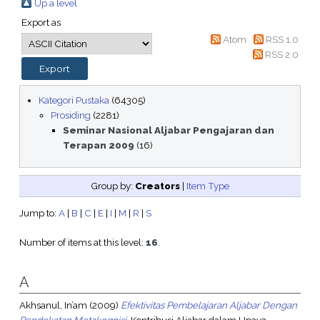
Up a level
Export as
Atom
RSS 1.0
RSS 2.0
Kategori Pustaka
(64305)
Prosiding
(2281)
Seminar Nasional Aljabar Pengajaran dan
Terapan 2009
(16)
Group by:
Creators
|
Item Type
Jump to:
A
|
B
|
C
|
E
|
I
|
M
|
R
|
S
Number of items at this level:
16
.
A
Akhsanul, In’am
(2009)
Efektivitas Pembelajaran Aljabar Dengan
Pendekatan Metakognisi.
Kontribusi Aljabar dalam Upaya