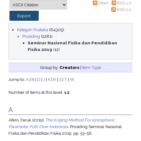
Atom
RSS 1.0
RSS 2.0
Kategori Pustaka
(64305)
Prosiding
(2281)
Seminar Nasional Fisika dan Pendidikan
Fisika 2019
(12)
Group by:
Creators
|
Item Type
Jump to:
A
|
B
|
D
|
J
|
K
|
R
|
S
|
T
|
W
Number of items at this level:
12
.
A
Afero, Faruk
(2019)
The Kriging Method For Ionospheric
Parameter Fof2 Over Indonesia.
Prosiding Seminar Nasional
Fisika dan Pendidikan Fisika 2019. pp. 53-56.