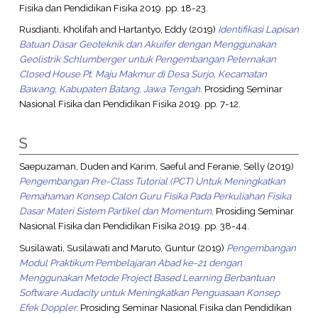
Fisika dan Pendidikan Fisika 2019. pp. 18-23.
Rusdianti, Kholifah
and
Hartantyo, Eddy
(2019)
Identifikasi Lapisan
Batuan Dasar Geoteknik dan Akuifer dengan Menggunakan
Geolistrik Schlumberger untuk Pengembangan Peternakan
Closed House Pt. Maju Makmur di Desa Surjo, Kecamatan
Bawang, Kabupaten Batang, Jawa Tengah.
Prosiding Seminar
Nasional Fisika dan Pendidikan Fisika 2019. pp. 7-12.
S
Saepuzaman, Duden
and
Karim, Saeful
and
Feranie, Selly
(2019)
Pengembangan Pre-Class Tutorial (PCT) Untuk Meningkatkan
Pemahaman Konsep Calon Guru Fisika Pada Perkuliahan Fisika
Dasar Materi Sistem Partikel dan Momentum.
Prosiding Seminar
Nasional Fisika dan Pendidikan Fisika 2019. pp. 38-44.
Susilawati, Susilawati
and
Maruto, Guntur
(2019)
Pengembangan
Modul Praktikum Pembelajaran Abad ke-21 dengan
Menggunakan Metode Project Based Learning Berbantuan
Software Audacity untuk Meningkatkan Penguasaan Konsep
Efek Doppler.
Prosiding Seminar Nasional Fisika dan Pendidikan