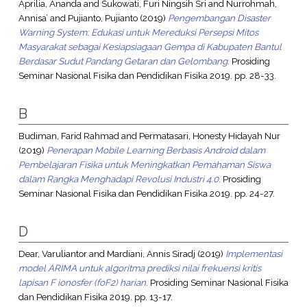
Aprilia, Ananda
and
Sukowati, Furi Ningsih Sri
and
Nurrohmah,
Annisa’
and
Pujianto, Pujianto
(2019)
Pengembangan Disaster
Warning System: Edukasi untuk Mereduksi Persepsi Mitos
Masyarakat sebagai Kesiapsiagaan Gempa di Kabupaten Bantul
Berdasar Sudut Pandang Getaran dan Gelombang.
Prosiding
Seminar Nasional Fisika dan Pendidikan Fisika 2019. pp. 28-33.
B
Budiman, Farid Rahmad
and
Permatasari, Honesty Hidayah Nur
(2019)
Penerapan Mobile Learning Berbasis Android dalam
Pembelajaran Fisika untuk Meningkatkan Pemahaman Siswa
dalam Rangka Menghadapi Revolusi Industri 4.0.
Prosiding
Seminar Nasional Fisika dan Pendidikan Fisika 2019. pp. 24-27.
D
Dear, Varuliantor
and
Mardiani, Annis Siradj
(2019)
Implementasi
model ARIMA untuk algoritma prediksi nilai frekuensi kritis
lapisan F ionosfer (foF2) harian.
Prosiding Seminar Nasional Fisika
dan Pendidikan Fisika 2019. pp. 13-17.