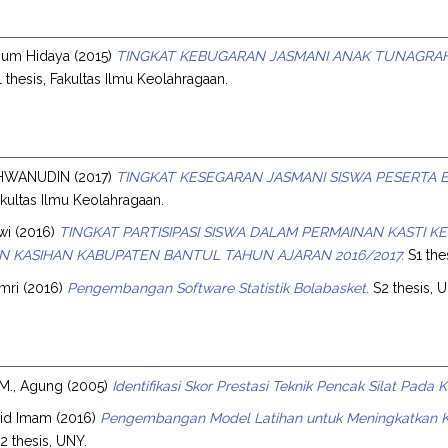
hum Hidaya
(2015)
TINGKAT KEBUGARAN JASMANI ANAK TUNAGRAHIT
 thesis, Fakultas Ilmu Keolahragaan.
KHWANUDIN
(2017)
TINGKAT KESEGARAN JASMANI SISWA PESERTA 
Fakultas Ilmu Keolahragaan.
wi
(2016)
TINGKAT PARTISIPASI SISWA DALAM PERMAINAN KASTI K
 KASIHAN KABUPATEN BANTUL TAHUN AJARAN 2016/2017.
S1 the
Amri
(2016)
Pengembangan Software Statistik Bolabasket.
S2 thesis, 
M., Agung
(2005)
Identifikasi Skor Prestasi Teknik Pencak Silat Pada 
rid Imam
(2016)
Pengembangan Model Latihan untuk Meningkatkan K
2 thesis, UNY.