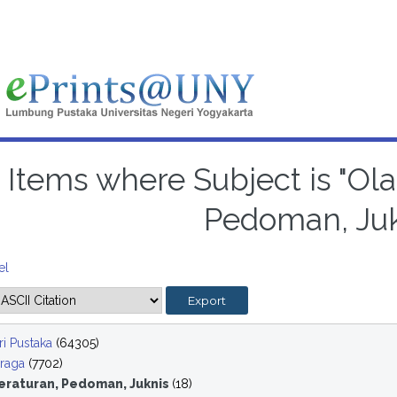
Items where Subject is "Ol
Pedoman, Juk
el
i Pustaka
(64305)
raga
(7702)
eraturan, Pedoman, Juknis
(18)