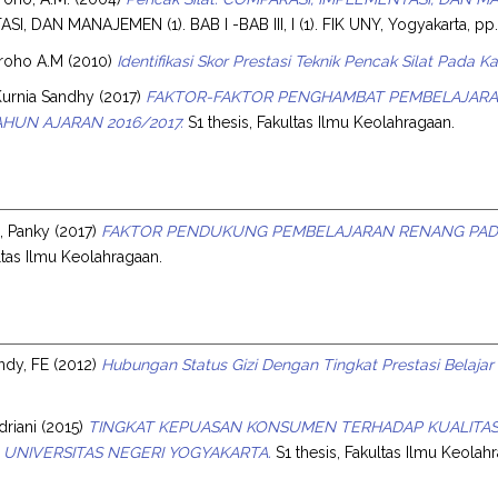
I, DAN MANAJEMEN (1). BAB I -BAB III, I (1). FIK UNY, Yogyakarta, pp.
roho A.M
(2010)
Identifikasi Skor Prestasi Teknik Pencak Silat Pada K
Kurnia Sandhy
(2017)
FAKTOR-FAKTOR PENGHAMBAT PEMBELAJARAN A
HUN AJARAN 2016/2017.
S1 thesis, Fakultas Ilmu Keolahragaan.
, Panky
(2017)
FAKTOR PENDUKUNG PEMBELAJARAN RENANG PADA P
ultas Ilmu Keolahragaan.
ndy, FE
(2012)
Hubungan Status Gizi Dengan Tingkat Prestasi Belaja
driani
(2015)
TINGKAT KEPUASAN KONSUMEN TERHADAP KUALITAS
UNIVERSITAS NEGERI YOGYAKARTA.
S1 thesis, Fakultas Ilmu Keolah