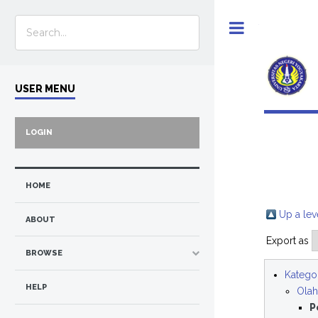
Toggle
USER MENU
LOGIN
HOME
Up a lev
ABOUT
Export as
BROWSE
Kategor
HELP
Olah
P