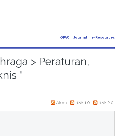
OPAC
Journal
e-Resources
ahraga > Peraturan,
nis "
Atom
RSS 1.0
RSS 2.0