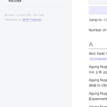
POLICIES
© 2012 -
2026 UPT. TIK UNY
Powered by
APW Themes
.
Jump to:
A
Number of i
A
Abd. Kadir, 
YOGYAKAR
Agung Nugr
Vol. 5 (II).
Agung Nugr
(BAB IV-VIII
Agung Nugr
[Experimen
Agung Nugr