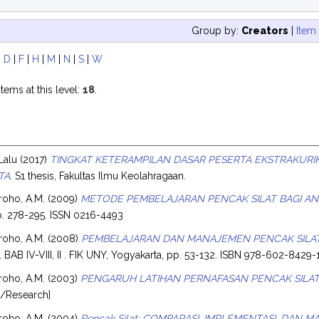
Group by:
Creators
|
Item
|
D
|
F
|
H
|
M
|
N
|
S
|
W
tems at this level:
18
.
Lalu
(2017)
TINGKAT KETERAMPILAN DASAR PESERTA EKSTRAKURI
TA.
S1 thesis, Fakultas Ilmu Keolahragaan.
oho, A.M.
(2009)
METODE PEMBELAJARAN PENCAK SILAT BAGI AN
 pp. 278-295. ISSN 0216-4493
oho, A.M.
(2008)
PEMBELAJARAN DAN MANAJEMEN PENCAK SILAT
). BAB IV-VIII, II . FIK UNY, Yogyakarta, pp. 53-132. ISBN 978-602-8429-
oho, A.M.
(2003)
PENGARUH LATIHAN PERNAFASAN PENCAK SILAT 
t/Research]
oho, A.M.
(2004)
Pencak Silat: COMPARASI, IMPLEMENTASI, DAN 