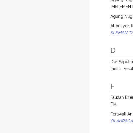
IMPLEMENTAS
Agung Nug
Al Ansyor, 
SLEMAN TA
D
Dwi Saputra
thesis, Fak
F
Fauzan Effe
FIK.
Ferawati An
OLAHRAGA 