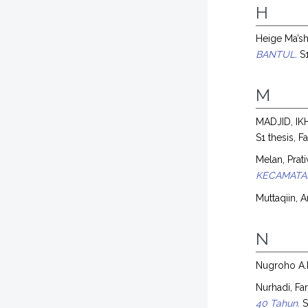
H
Heige Ma’s
BANTUL.
S1
M
MADJID, I
S1 thesis, 
Melan, Prati
KECAMATAN
Muttaqiin, 
N
Nugroho A.
Nurhadi, Fa
40 Tahun.
S