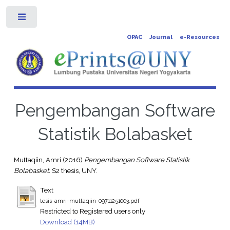
Toggle
OPAC
Journal
e-Resources
Pengembangan Software
Statistik Bolabasket
Muttaqiin, Amri
(2016)
Pengembangan Software Statistik
Bolabasket.
S2 thesis, UNY.
Text
tesis-amri-muttaqiin-09711251003.pdf
Restricted to Registered users only
Download (14MB)