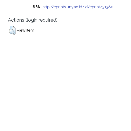
http://eprints.uny.ac.id/id/eprint/31380
URI:
Actions (login required)
View Item