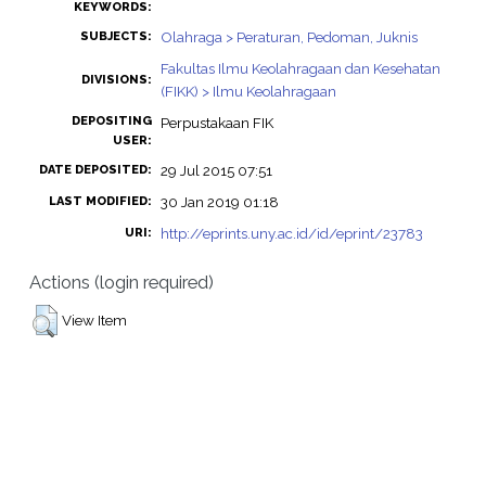
KEYWORDS:
Olahraga > Peraturan, Pedoman, Juknis
SUBJECTS:
Fakultas Ilmu Keolahragaan dan Kesehatan
DIVISIONS:
(FIKK) > Ilmu Keolahragaan
DEPOSITING
Perpustakaan FIK
USER:
29 Jul 2015 07:51
DATE DEPOSITED:
30 Jan 2019 01:18
LAST MODIFIED:
http://eprints.uny.ac.id/id/eprint/23783
URI:
Actions (login required)
View Item