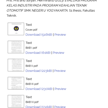
Priti, Priti
and
Sofyan, Herminarto
(2023)
EVALUASI PROGRAM
KELAS INDUSTRI PADA PROGRAM KEAHLIAN TEKNIK
OTOMOTIF SMK NEGERI 2 YOGYAKARTA.
S1 thesis, Fakultas
Teknik.
Text
Cover.pdf
Download (516kB)
|
Preview
Text
BAB I.pdf
Download (61kB)
|
Preview
Text
BAB II.pdf
Download (223kB)
|
Preview
Text
BAB III.pdf
Download (230kB)
|
Preview
Text
BAB IV.pdf
Download (532kB)
|
Preview