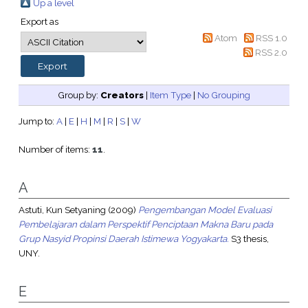
Up a level
Export as
Atom
RSS 1.0
RSS 2.0
Group by:
Creators
|
Item Type
|
No Grouping
Jump to:
A
|
E
|
H
|
M
|
R
|
S
|
W
Number of items:
11
.
A
Astuti, Kun Setyaning
(2009)
Pengembangan Model Evaluasi
Pembelajaran dalam Perspektif Penciptaan Makna Baru pada
Grup Nasyid Propinsi Daerah Istimewa Yogyakarta.
S3 thesis,
UNY.
E