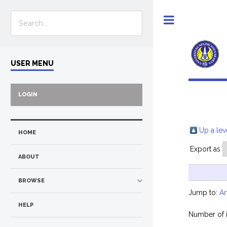
Toggle
USER MENU
LOGIN
Up a lev
HOME
Export as
ABOUT
BROWSE
Jump to:
Ar
HELP
Number of 