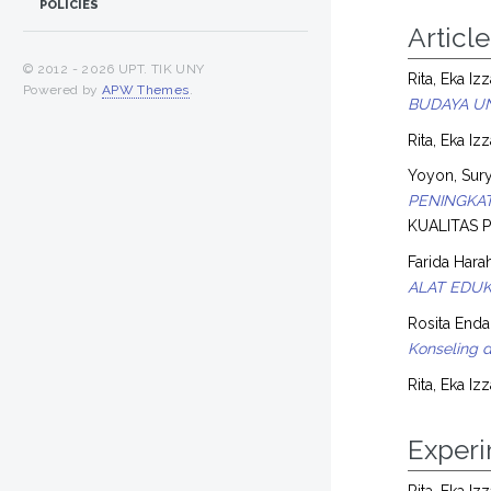
POLICIES
Article
© 2012 -
2026 UPT. TIK UNY
Rita, Eka Iz
Powered by
APW Themes
.
BUDAYA UN
Rita, Eka Iz
Yoyon, Sur
PENINGKAT
KUALITAS P
Farida Harah
ALAT EDUK
Rosita End
Konseling d
Rita, Eka Iz
Exper