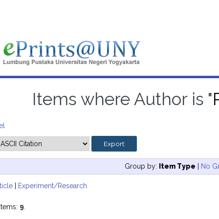
Items where Author is "
el
Group by:
Item Type
|
No G
ticle
|
Experiment/Research
items:
9
.