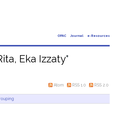
OPAC
Journal
e-Resources
Rita, Eka Izzaty
"
Atom
RSS 1.0
RSS 2.0
rouping