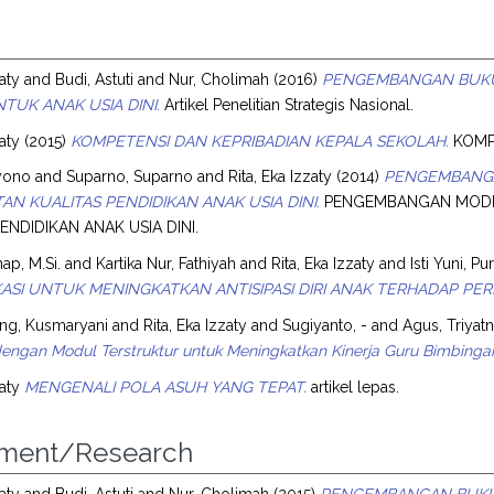
zaty
and
Budi, Astuti
and
Nur, Cholimah
(2016)
PENGEMBANGAN BUKU 
TUK ANAK USIA DINI.
Artikel Penelitian Strategis Nasional.
zaty
(2015)
KOMPETENSI DAN KEPRIBADIAN KEPALA SEKOLAH.
KOMPE
yono
and
Suparno, Suparno
and
Rita, Eka Izzaty
(2014)
PENGEMBANG
AN KUALITAS PENDIDIKAN ANAK USIA DINI.
PENGEMBANGAN MODEL
ENDIDIKAN ANAK USIA DINI.
ap, M.Si.
and
Kartika Nur, Fathiyah
and
Rita, Eka Izzaty
and
Isti Yuni, Pu
ASI UNTUK MENINGKATKAN ANTISIPASI DIRI ANAK TERHADAP PER
ang, Kusmaryani
and
Rita, Eka Izzaty
and
Sugiyanto, -
and
Agus, Triyat
engan Modul Terstruktur untuk Meningkatkan Kinerja Guru Bimbingan
zaty
MENGENALI POLA ASUH YANG TEPAT.
artikel lepas.
iment/Research