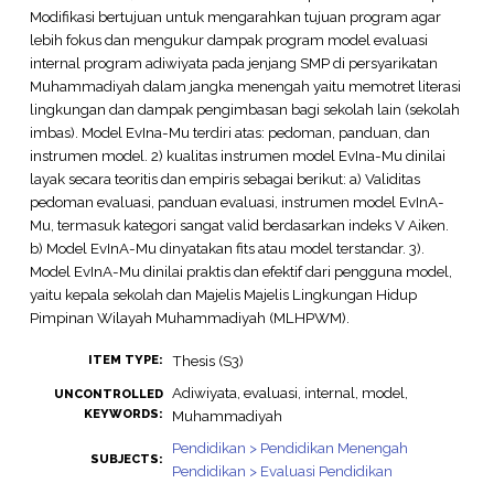
Modifikasi bertujuan untuk mengarahkan tujuan program agar
lebih fokus dan mengukur dampak program model evaluasi
internal program adiwiyata pada jenjang SMP di persyarikatan
Muhammadiyah dalam jangka menengah yaitu memotret literasi
lingkungan dan dampak pengimbasan bagi sekolah lain (sekolah
imbas). Model EvIna-Mu terdiri atas: pedoman, panduan, dan
instrumen model. 2) kualitas instrumen model EvIna-Mu dinilai
layak secara teoritis dan empiris sebagai berikut: a) Validitas
pedoman evaluasi, panduan evaluasi, instrumen model EvInA-
Mu, termasuk kategori sangat valid berdasarkan indeks V Aiken.
b) Model EvInA-Mu dinyatakan fits atau model terstandar. 3).
Model EvInA-Mu dinilai praktis dan efektif dari pengguna model,
yaitu kepala sekolah dan Majelis Majelis Lingkungan Hidup
Pimpinan Wilayah Muhammadiyah (MLHPWM).
Thesis (S3)
ITEM TYPE:
Adiwiyata, evaluasi, internal, model,
UNCONTROLLED
KEYWORDS:
Muhammadiyah
Pendidikan > Pendidikan Menengah
SUBJECTS:
Pendidikan > Evaluasi Pendidikan