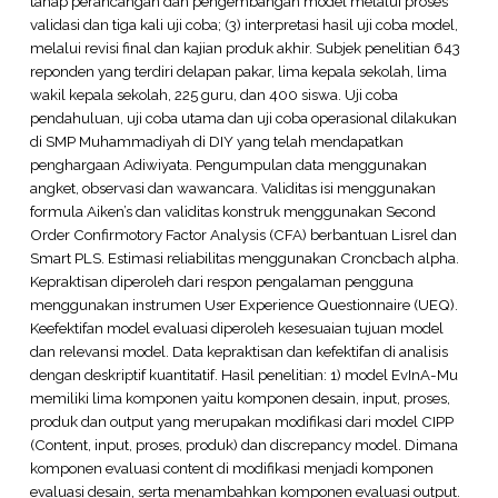
tahap perancangan dan pengembangan model melalui proses
validasi dan tiga kali uji coba; (3) interpretasi hasil uji coba model,
melalui revisi final dan kajian produk akhir. Subjek penelitian 643
reponden yang terdiri delapan pakar, lima kepala sekolah, lima
wakil kepala sekolah, 225 guru, dan 400 siswa. Uji coba
pendahuluan, uji coba utama dan uji coba operasional dilakukan
di SMP Muhammadiyah di DIY yang telah mendapatkan
penghargaan Adiwiyata. Pengumpulan data menggunakan
angket, observasi dan wawancara. Validitas isi menggunakan
formula Aiken’s dan validitas konstruk menggunakan Second
Order Confirmotory Factor Analysis (CFA) berbantuan Lisrel dan
Smart PLS. Estimasi reliabilitas menggunakan Croncbach alpha.
Kepraktisan diperoleh dari respon pengalaman pengguna
menggunakan instrumen User Experience Questionnaire (UEQ).
Keefektifan model evaluasi diperoleh kesesuaian tujuan model
dan relevansi model. Data kepraktisan dan kefektifan di analisis
dengan deskriptif kuantitatif. Hasil penelitian: 1) model EvInA-Mu
memiliki lima komponen yaitu komponen desain, input, proses,
produk dan output yang merupakan modifikasi dari model CIPP
(Content, input, proses, produk) dan discrepancy model. Dimana
komponen evaluasi content di modifikasi menjadi komponen
evaluasi desain, serta menambahkan komponen evaluasi output.