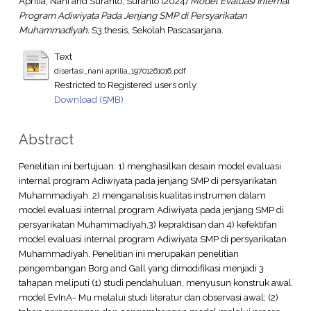
Aprilia, Nani
and
Suranto, Suranto
(2024)
Model Evaluasi Internal
Program Adiwiyata Pada Jenjang SMP di Persyarikatan
Muhammadiyah.
S3 thesis, Sekolah Pascasarjana.
Text
disertasi_nani aprilia_19701261016.pdf
Restricted to Registered users only
Download (5MB)
Abstract
Penelitian ini bertujuan: 1) menghasilkan desain model evaluasi
internal program Adiwiyata pada jenjang SMP di persyarikatan
Muhammadiyah. 2) menganalisis kualitas instrumen dalam
model evaluasi internal program Adiwiyata pada jenjang SMP di
persyarikatan Muhammadiyah,3) kepraktisan dan 4) kefektifan
model evaluasi internal program Adiwiyata SMP di persyarikatan
Muhammadiyah. Penelitian ini merupakan penelitian
pengembangan Borg and Gall yang dimodifikasi menjadi 3
tahapan meliputi (1) studi pendahuluan, menyusun konstruk awal
model EvInA- Mu melalui studi literatur dan observasi awal; (2)