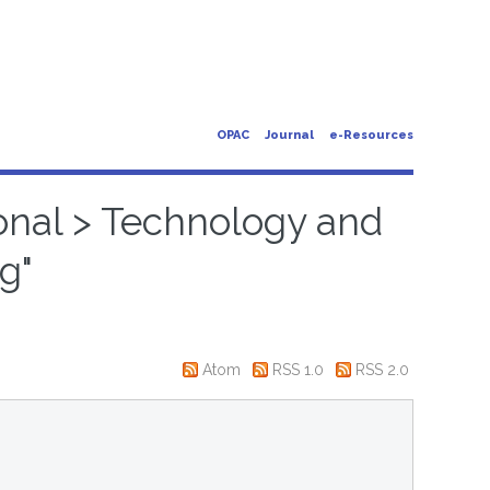
OPAC
Journal
e-Resources
ional > Technology and
g"
Atom
RSS 1.0
RSS 2.0