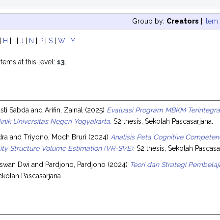
Group by:
Creators
|
Item
|
H
|
I
|
J
|
N
|
P
|
S
|
W
|
Y
tems at this level:
13
.
asti Sabda
and
Arifin, Zainal
(2025)
Evaluasi Program MBKM Terintegras
knik Universitas Negeri Yogyakarta.
S2 thesis, Sekolah Pascasarjana.
dra
and
Triyono, Moch Bruri
(2024)
Analisis Peta Cognitive Compete
lity Structure Volume Estimation (VR-SVE).
S2 thesis, Sekolah Pascasa
iswan Dwi
and
Pardjono, Pardjono
(2024)
Teori dan Strategi Pembela
Sekolah Pascasarjana.