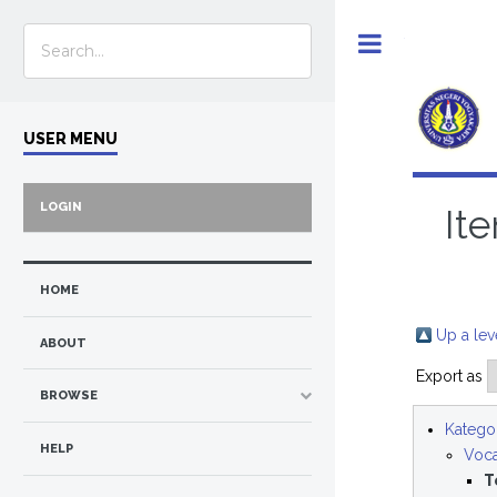
Toggle
USER MENU
LOGIN
It
HOME
Up a lev
ABOUT
Export as
BROWSE
Kategor
HELP
Voca
T