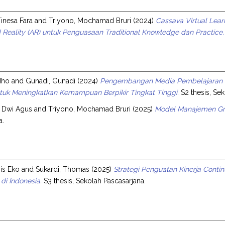
Tinesa Fara
and
Triyono, Mochamad Bruri
(2024)
Cassava Virtual Lear
Reality (AR) untuk Penguasaan Traditional Knowledge dan Practice.
dho
and
Gunadi, Gunadi
(2024)
Pengembangan Media Pembelajaran Pe
tuk Meningkatkan Kemampuan Berpikir Tingkat Tinggi.
S2 thesis, Sek
ri Dwi Agus
and
Triyono, Mochamad Bruri
(2025)
Model Manajemen Gre
a.
is Eko
and
Sukardi, Thomas
(2025)
Strategi Penguatan Kinerja Conti
di Indonesia.
S3 thesis, Sekolah Pascasarjana.