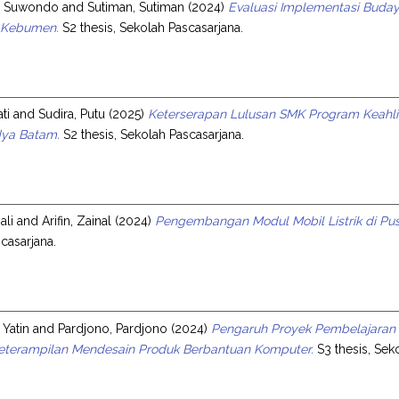
, Suwondo
and
Sutiman, Sutiman
(2024)
Evaluasi Implementasi Budaya
 Kebumen.
S2 thesis, Sekolah Pascasarjana.
ati
and
Sudira, Putu
(2025)
Keterserapan Lulusan SMK Program Keahli
dya Batam.
S2 thesis, Sekolah Pascasarjana.
ali
and
Arifin, Zainal
(2024)
Pengembangan Modul Mobil Listrik di Pus
casarjana.
Yatin
and
Pardjono, Pardjono
(2024)
Pengaruh Proyek Pembelajaran 
eterampilan Mendesain Produk Berbantuan Komputer.
S3 thesis, Sek