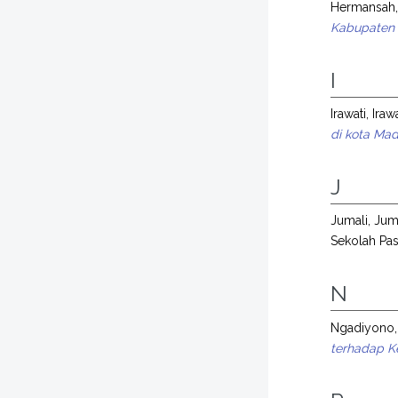
Hermansah
Kabupaten
I
Irawati, Iraw
di kota Ma
J
Jumali, Jum
Sekolah Pas
N
Ngadiyono, 
terhadap K