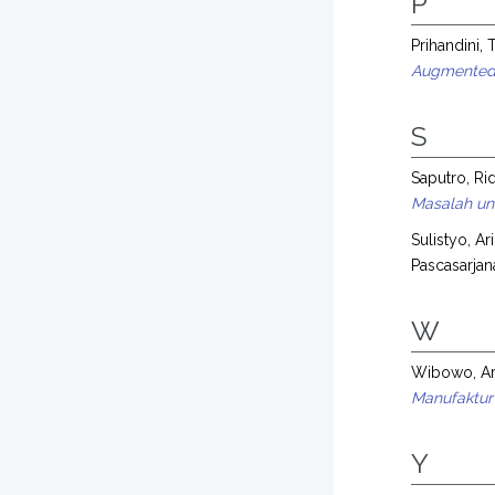
P
Prihandini, 
Augmented 
S
Saputro, Ri
Masalah un
Sulistyo, A
Pascasarjan
W
Wibowo, Ar
Manufaktur 
Y