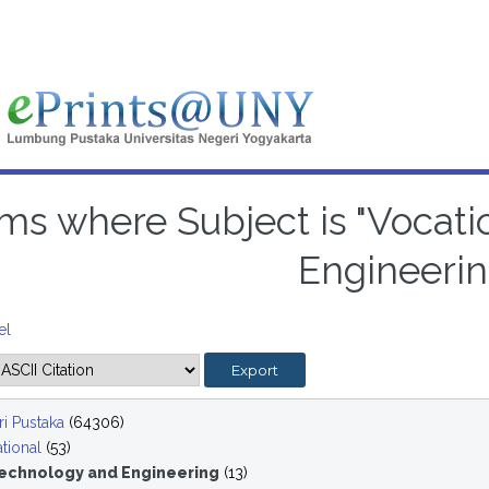
ems where Subject is "Vocat
Engineerin
el
i Pustaka
(64306)
tional
(53)
echnology and Engineering
(13)