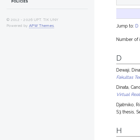
POLICIES
© 2012 -
2026 UPT. TIK UNY
Powered by
APW Themes
.
Jump to:
D
Number of i
D
Dewaji, Din
Fakultas Te
Dinata, Can
Virtual Rea
Djatmiko, R
S3 thesis, 
H