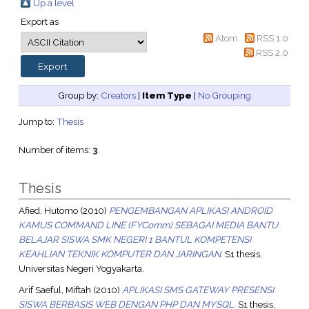
Up a level
Export as
Atom
RSS 1.0
RSS 2.0
Group by:
Creators
|
Item Type
|
No Grouping
Jump to:
Thesis
Number of items:
3
.
Thesis
Afied, Hutomo
(2010)
PENGEMBANGAN APLIKASI ANDROID
KAMUS COMMAND LINE (FYComm) SEBAGAI MEDIA BANTU
BELAJAR SISWA SMK NEGERI 1 BANTUL KOMPETENSI
KEAHLIAN TEKNIK KOMPUTER DAN JARINGAN.
S1 thesis,
Universitas Negeri Yogyakarta.
Arif Saeful, Miftah
(2010)
APLIKASI SMS GATEWAY PRESENSI
SISWA BERBASIS WEB DENGAN PHP DAN MYSQL.
S1 thesis,