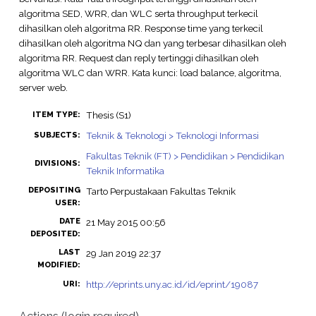
algoritma SED, WRR, dan WLC serta throughput terkecil
dihasilkan oleh algoritma RR. Response time yang terkecil
dihasilkan oleh algoritma NQ dan yang terbesar dihasilkan oleh
algoritma RR. Request dan reply tertinggi dihasilkan oleh
algoritma WLC dan WRR. Kata kunci: load balance, algoritma,
server web.
Thesis (S1)
ITEM TYPE:
Teknik & Teknologi > Teknologi Informasi
SUBJECTS:
Fakultas Teknik (FT) > Pendidikan > Pendidikan
DIVISIONS:
Teknik Informatika
DEPOSITING
Tarto Perpustakaan Fakultas Teknik
USER:
DATE
21 May 2015 00:56
DEPOSITED:
LAST
29 Jan 2019 22:37
MODIFIED:
http://eprints.uny.ac.id/id/eprint/19087
URI:
Actions (login required)