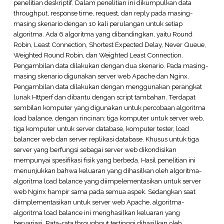
penelitian deskriptif. Dalam penelitian ini dikumpulkan data
throughput, response time, request, dan reply pada masing-
masing skenario dengan 10 kali perulangan untuk setiap
algoritma. Ada 6 algoritma yang dibandingkan, yaitu Round
Robin, Least Connection, Shortest Expected Delay, Never Queue,
Weighted Round Robin, dan Weighted Least Connection.
Pengambilan data dilakukan dengan dua skenario. Pada masing-
masing skenario digunakan server web Apache dan Nginx.
Pengambilan data dilakukan dengan menggunakan perangkat
lunak Httperf dan dibantu dengan script tambahan. Terdapat
sembilan komputer yang digunakan untuk percobaan algoritma
load balance, dengan rincinan: tiga komputer untuk server web,
tiga komputer untuk server database, komputer tester, load
balancer web dan server replikasi database. Khusus untuk tiga
server yang berfungsi sebagai server web dikondisikan
mempunyai spesifikasi fisik yang berbeda. Hasil penelitian ini
menunjukkan bahwa keluaran yang dihasilkan oleh algoritma-
algoritma load balance yang diimpelementasikan untuk server
web Nginx hampir sama pada semua aspek. Sedangkan saat
diimplementasikan untuk server web Apache, algoritma-
algoritma load balance ini menghasilkan keluaran yang
bervariasi. Rata-rata throughput tertinggi dihasilkan oleh