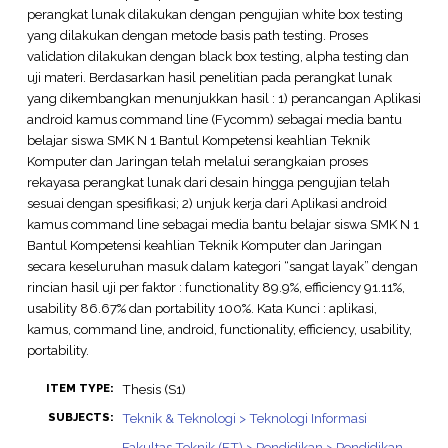
perangkat lunak dilakukan dengan pengujian white box testing
yang dilakukan dengan metode basis path testing. Proses
validation dilakukan dengan black box testing, alpha testing dan
uji materi. Berdasarkan hasil penelitian pada perangkat lunak
yang dikembangkan menunjukkan hasil : 1) perancangan Aplikasi
android kamus command line (Fycomm) sebagai media bantu
belajar siswa SMK N 1 Bantul Kompetensi keahlian Teknik
Komputer dan Jaringan telah melalui serangkaian proses
rekayasa perangkat lunak dari desain hingga pengujian telah
sesuai dengan spesifikasi; 2) unjuk kerja dari Aplikasi android
kamus command line sebagai media bantu belajar siswa SMK N 1
Bantul Kompetensi keahlian Teknik Komputer dan Jaringan
secara keseluruhan masuk dalam kategori “sangat layak” dengan
rincian hasil uji per faktor : functionality 89.9%, efficiency 91.11%,
usability 86.67% dan portability 100%. Kata Kunci : aplikasi,
kamus, command line, android, functionality, efficiency, usability,
portability.
Thesis (S1)
ITEM TYPE:
Teknik & Teknologi > Teknologi Informasi
SUBJECTS:
Fakultas Teknik (FT) > Pendidikan > Pendidikan