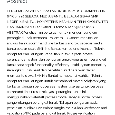
Abstract
PENGEMBANGAN APLIKASI ANDROID KAMUS COMMAND LINE
(FYComm) SEBAGAI MEDIA BANTU BELAJAR SISWA SMK
NEGERI 1 BANTUL KOMPETENSI KEAHLIAN TEKNIK KOMPUTER
DAN JARINGAN Oleh : Afied Hutomo NIM 10520241008
ABSTRAK Penelitian ini bertujuan untuk mengembangkan
perangkat lunak bernama FYComm. FYComm merupakan
aplikasi kamus command line berbasis android sebagai media
bantu belajar siswa SMK N 1 Bantul kompetensi keahlian Teknik
Komputer dan Jaringan. Penelitian ini fokus pada proses
perancangan sistem dan pengujian unjuk kerja sistem perangkat
lunak pada aspek functionality, efficiency, usability dan portability.
Perangkat lunak hasil dari penelitian ini diharapkan dapat
membantu siswa SMK N 1 Bantul kompetensi keahlian Teknik
Komputer dan Jaringan untuk memahami materi pelajaran yang
berkaitan dengan pengoperasian sistem operasi Linux berbasis
command line. Proses rekayasa perangkat lunak ini
menggunakan waterfall process model sebagai model proses
pengembangan perangkat lunak. Tahapan pengujian pada
penelitian ini dilakukan dalam rangka melakukan verification and
validation (V&V) pada perangkat lunak. Proses verification