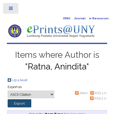
Toggle
OPAC
Journal
e-Resources
Items where Author is
"
Ratna, Anindita
"
Up a level
Export as
Atom
RSS 1.0
RSS 2.0