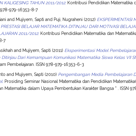
 KALIGESING TAHUN 2011/2012.
Kontribusi Pendidikan Matematika
N 978-979-16353-8-7
iani
and
Mujiyem, Sapti
and
Puji, Nugraheni
(2012)
EKSPERIMENTASI 
PRESTASI BELAJAR MATEMATIKA DITINJAU DARI MOTIVASI BELAJA
AJARAN 2011/2012.
Kontribusi Pendidikan Matematika dan Matemati
8-7
asikhah
and
Mujiyem, Sapti
(2011)
Eksperimentasi Model Pembelajaran 
 Ditinjau Dari Kemampuan Komunikasi Matematika Siswa Kelas VII 
alam Pembelajaran. ISSN 978-979-16353-6-3
nto
and
Mujiyem, Sapti
(2010)
Pengembangan Media Pembelajaran Da
l.
Prosiding Seminar Nasional Matematika dan Pendidikan Matematika(2
an Matematika dalam Upaya Pembentukan Karakter Bangsa ” . ISSN 9