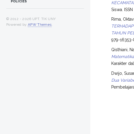
POLICIES
KECAMATAN
Siswa. ISS
© 2012 -
2026 UPT. TIK UNY
Rima, Oktav
Powered by
APW Themes
.
TERHADAP 
TAHUN PEL
979-16353-
Qisthiani, N
Matematika
Karakter d
Dwijo, Susa
Dua Variabe
Pembelajar