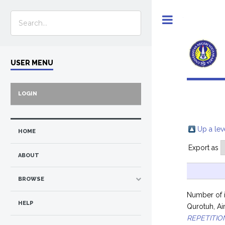
Toggle
USER MENU
LOGIN
Up a lev
HOME
Export as
ABOUT
BROWSE
Number of 
HELP
Qurotuh, Ai
REPETITIO