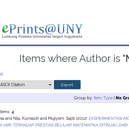
Items where Author is "
el
Group by:
Item Type
|
No Gr
items:
4
.
nia
and
Nila, Kurniasih
and
Mujiyem, Sapti
(2012)
EKSPERIMENTASI M
N (AIR) TERHADAP PRESTASI BELAJAR MATEMATIKA DITINJAU DARI