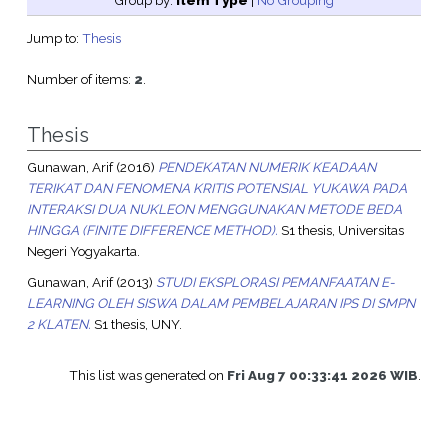
Group by:
Item Type
|
No Grouping
Jump to:
Thesis
Number of items:
2
.
Thesis
Gunawan, Arif
(2016)
PENDEKATAN NUMERIK KEADAAN
TERIKAT DAN FENOMENA KRITIS POTENSIAL YUKAWA PADA
INTERAKSI DUA NUKLEON MENGGUNAKAN METODE BEDA
HINGGA (FINITE DIFFERENCE METHOD).
S1 thesis, Universitas
Negeri Yogyakarta.
Gunawan, Arif
(2013)
STUDI EKSPLORASI PEMANFAATAN E-
LEARNING OLEH SISWA DALAM PEMBELAJARAN IPS DI SMPN
2 KLATEN.
S1 thesis, UNY.
This list was generated on
Fri Aug 7 00:33:41 2026 WIB
.