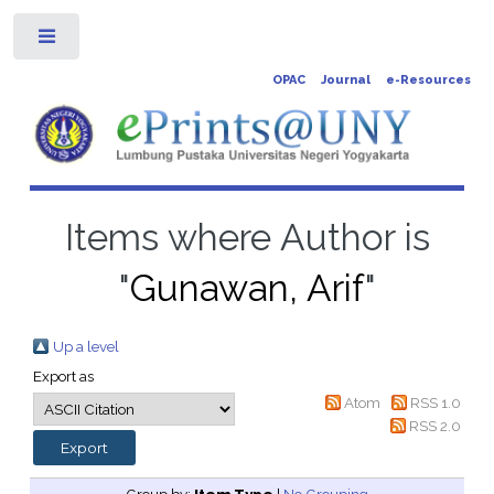
Toggle
OPAC
Journal
e-Resources
Items where Author is
"
Gunawan, Arif
"
Up a level
Export as
Atom
RSS 1.0
RSS 2.0