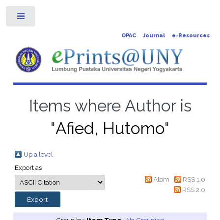
Toggle
OPAC
Journal
e-Resources
Items where Author is
"
Afied, Hutomo
"
Up a level
Export as
Atom
RSS 1.0
RSS 2.0