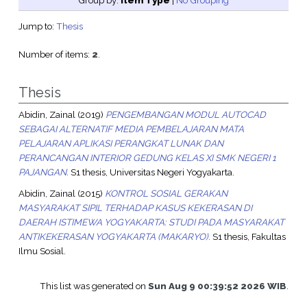
Group by:
Item Type
|
No Grouping
Jump to:
Thesis
Number of items:
2
.
Thesis
Abidin, Zainal
(2019)
PENGEMBANGAN MODUL AUTOCAD
SEBAGAI ALTERNATIF MEDIA PEMBELAJARAN MATA
PELAJARAN APLIKASI PERANGKAT LUNAK DAN
PERANCANGAN INTERIOR GEDUNG KELAS XI SMK NEGERI 1
PAJANGAN.
S1 thesis, Universitas Negeri Yogyakarta.
Abidin, Zainal
(2015)
KONTROL SOSIAL GERAKAN
MASYARAKAT SIPIL TERHADAP KASUS KEKERASAN DI
DAERAH ISTIMEWA YOGYAKARTA: STUDI PADA MASYARAKAT
ANTIKEKERASAN YOGYAKARTA (MAKARYO).
S1 thesis, Fakultas
Ilmu Sosial.
This list was generated on
Sun Aug 9 00:39:52 2026 WIB
.