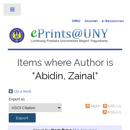
Toggle
OPAC
Journal
e-Resources
Items where Author is
"
Abidin, Zainal
"
Up a level
Export as
Atom
RSS 1.0
RSS 2.0