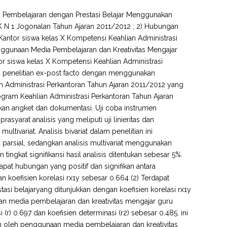
ia Pembelajaran dengan Prestasi Belajar Menggunakan
MK N 1 Jogonalan Tahun Ajaran 2011/2012 ; 2) Hubungan
Kantor siswa kelas X Kompetensi Keahlian Administrasi
ggunaan Media Pembelajaran dan Kreativitas Mengajar
r siswa kelas X Kompetensi Keahlian Administrasi
an penelitian ex-post facto dengan menggunakan
ian Administrasi Perkantoran Tahun Ajaran 2011/2012 yang
ogram Keahlian Administrasi Perkantoran Tahun Ajaran
 angket dan dokumentasi. Uji coba instrumen
rasyarat analisis yang meliputi uji linieritas dan
ltivariat. Analisis bivariat dalam penelitian ini
arsial, sedangkan analisis multivariat menggunakan
ngkat signifikansi hasil analisis ditentukan sebesar 5%.
dapat hubungan yang positif dan signifikan antara
koefisien korelasi rx1y sebesar 0.664 (2) Terdapat
tasi belajaryang ditunjukkan dengan koefisien korelasi rx1y
aan media pembelajaran dan kreativitas mengajar guru
r) 0.697 dan koefisien determinasi (r2) sebesar 0.485. ini
kan oleh penggunaan media pembelajaran dan kreativitas