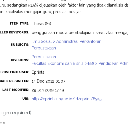
ru. sedangkan 51.5% dijelaskan oleh faktor lain yang tidak dianalisis 
, kreativitas mengajar guru, prestasi belajar
Thesis (S1)
ITEM TYPE:
penggunaan media pembelajaran, kreativitas mengajar
LLED KEYWORDS:
Ilmu Sosial > Administrasi Perkantoran
SUBJECTS:
Perpustakaan
Perpustakaan
DIVISIONS:
Fakultas Ekonomi dan Bisnis (FEB) > Pendidikan Admi
Eprints
EPOSITING USER:
14 Dec 2012 01:07
DATE DEPOSITED:
29 Jan 2019 17:49
LAST MODIFIED:
http://eprints.uny.ac.id/id/eprint/8915
URI:
login required)
tem