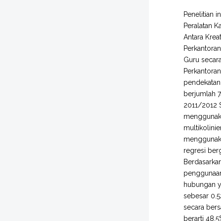
Penelitian 
Peralatan K
Antara Krea
Perkantora
Guru secara
Perkantoran
pendekatan 
berjumlah 7
2011/2012 
menggunakan 
multikolinie
menggunakan
regresi ber
Berdasarkan
penggunaan 
hubungan ya
sebesar 0.5
secara bers
berarti 48.