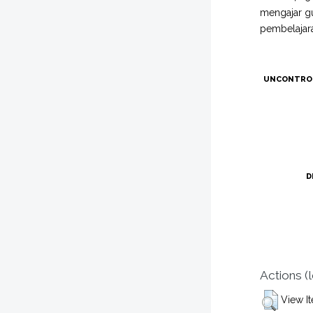
mengajar gu
pembelajaran
UNCONTRO
D
Actions (
View I