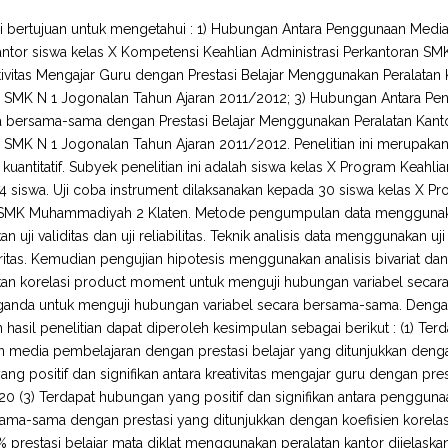
ini bertujuan untuk mengetahui : 1) Hubungan Antara Penggunaan Med
antor siswa kelas X Kompetensi Keahlian Administrasi Perkantoran S
tivitas Mengajar Guru dengan Prestasi Belajar Menggunakan Peralatan 
n SMK N 1 Jogonalan Tahun Ajaran 2011/2012; 3) Hubungan Antara Pen
 bersama-sama dengan Prestasi Belajar Menggunakan Peralatan Kanto
 SMK N 1 Jogonalan Tahun Ajaran 2011/2012. Penelitian ini merupak
kuantitatif. Subyek penelitian ini adalah siswa kelas X Program Keahl
4 siswa. Uji coba instrument dilaksanakan kepada 30 siswa kelas X Pr
SMK Muhammadiyah 2 Klaten. Metode pengumpulan data menggunakan
uji validitas dan uji reliabilitas. Teknik analisis data menggunakan uji p
ritas. Kemudian pengujian hipotesis menggunakan analisis bivariat dan mu
 korelasi product moment untuk menguji hubungan variabel secara p
ganda untuk menguji hubungan variabel secara bersama-sama. Dengan ti
 hasil penelitian dapat diperoleh kesimpulan sebagai berikut : (1) Ter
media pembelajaran dengan prestasi belajar yang ditunjukkan dengan 
ng positif dan signifikan antara kreativitas mengajar guru dengan pres
20 (3) Terdapat hubungan yang positif dan signifikan antara penggun
ama-sama dengan prestasi yang ditunjukkan dengan koefisien korelasi (
5% prestasi belajar mata diklat menggunakan peralatan kantor dijelas