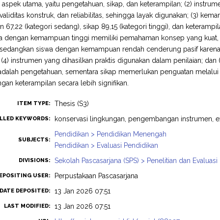
 aspek utama, yaitu pengetahuan, sikap, dan keterampilan; (2) instrum
i, validitas konstruk, dan reliabilitas, sehingga layak digunakan; (3) k
 67,22 (kategori sedang), sikap 89,15 (kategori tinggi), dan keteramp
 dengan kemampuan tinggi memiliki pemahaman konsep yang kuat, sika
, sedangkan siswa dengan kemampuan rendah cenderung pasif karena 
 (4) instrumen yang dihasilkan praktis digunakan dalam penilaian; 
 adalah pengetahuan, sementara sikap memerlukan penguatan melalu
n keterampilan secara lebih signifikan.
Thesis (S3)
ITEM TYPE:
konservasi lingkungan, pengembangan instrumen, e
LLED KEYWORDS:
Pendidikan > Pendidikan Menengah
SUBJECTS:
Pendidikan > Evaluasi Pendidikan
Sekolah Pascasarjana (SPS) > Penelitian dan Evaluasi
DIVISIONS:
Perpustakaan Pascasarjana
EPOSITING USER:
13 Jan 2026 07:51
DATE DEPOSITED:
13 Jan 2026 07:51
LAST MODIFIED: