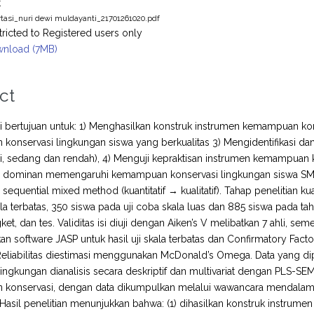
t
rtasi_nuri dewi muldayanti_21701261020.pdf
tricted to Registered users only
nload (7MB)
ct
ini bertujuan untuk: 1) Menghasilkan konstruk instrumen kemampuan ko
konservasi lingkungan siswa yang berkualitas 3) Mengidentifikasi 
gi, sedang dan rendah), 4) Menguji kepraktisan instrumen kemampuan
g dominan memengaruhi kemampuan konservasi lingkungan siswa SMP d
 sequential mixed method (kuantitatif → kualitatif). Tahap penelitian k
ala terbatas, 350 siswa pada uji coba skala luas dan 885 siswa pada 
gket, dan tes. Validitas isi diuji dengan Aiken’s V melibatkan 7 ahli, se
 software JASP untuk hasil uji skala terbatas dan Confirmatory Facto
. Reliabilitas diestimasi menggunakan McDonald’s Omega. Data yang
lingkungan dianalisis secara deskriptif dan multivariat dengan PLS-SEM
konservasi, dengan data dikumpulkan melalui wawancara mendalam da
asil penelitian menunjukkan bahwa: (1) dihasilkan konstruk instrum