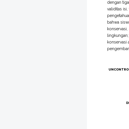
dengan tiga
validitas is
pengetahuan
bahwa siswa
konservasi
lingkungan;
konservasi
pengembanga
UNCONTRO
D