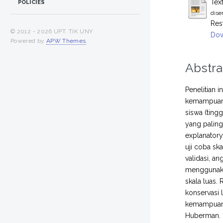
Tex
POLICIES
dise
Res
© 2012 -
2026 UPT. TIK UNY
Dow
Powered by
APW Themes
.
Abstra
Penelitian 
kemampuan 
siswa (ting
yang palin
explanatory
uji coba sk
validasi, an
menggunakan
skala luas
konservasi 
kemampuan 
Huberman. H