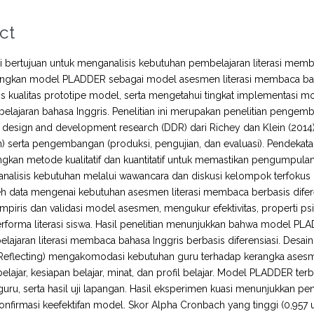
ct
ini bertujuan untuk menganalisis kebutuhan pembelajaran literasi mem
kan model PLADDER sebagai model asesmen literasi membaca bahasa 
s kualitas prototipe model, serta mengetahui tingkat implementasi
elajaran bahasa Inggris. Penelitian ini merupakan penelitian peng
 design and development research (DDR) dari Richey dan Klein (2014
) serta pengembangan (produksi, pengujian, dan evaluasi). Pendeka
an metode kualitatif dan kuantitatif untuk memastikan pengumpulan da
analisis kebutuhan melalui wawancara dan diskusi kelompok terfoku
data mengenai kebutuhan asesmen literasi membaca berbasis diferensi
mpiris dan validasi model asesmen, mengukur efektivitas, properti psik
erforma literasi siswa. Hasil penelitian menunjukkan bahwa mode
lajaran literasi membaca bahasa Inggris berbasis diferensiasi. Desai
, Reflecting) mengakomodasi kebutuhan guru terhadap kerangka ases
lajar, kesiapan belajar, minat, dan profil belajar. Model PLADDER terbuk
uru, serta hasil uji lapangan. Hasil eksperimen kuasi menunjukkan pen
firmasi keefektifan model. Skor Alpha Cronbach yang tinggi (0,957