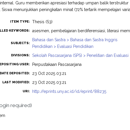
 internal. Guru memberikan apresiasi terhadap umpan balik terstrukt
. Siswa menunjukkan peningkatan minat (72% tertarik mempelajari varias
Thesis (S3)
ITEM TYPE:
asesmen, pembelajaran berdiferensiasi, literasi me
LLED KEYWORDS:
Bahasa dan Sastra > Bahasa dan Sastra Inggris
SUBJECTS:
Pendidikan > Evaluasi Pendidikan
Sekolah Pascasarjana (SPS) > Penelitian dan Evaluasi
DIVISIONS:
Perpustakaan Pascasarjana
EPOSITING USER:
23 Oct 2025 03:21
DATE DEPOSITED:
23 Oct 2025 03:21
LAST MODIFIED:
http://eprints.uny.ac.id/id/eprint/88235
URI:
login required)
tem