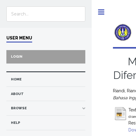
Toggle
USER MENU
LOGIN
M
Dife
HOME
Riandi, Rian
ABOUT
Bahasa Ingg
BROWSE
Tex
dise
Res
HELP
Dow