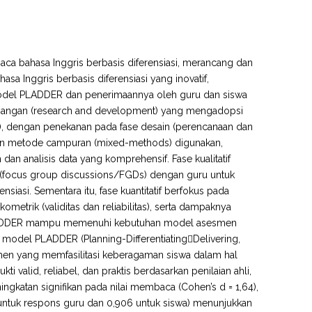
baca bahasa Inggris berbasis diferensiasi, merancang dan
Inggris berbasis diferensiasi yang inovatif,
 model PLADDER dan penerimaannya oleh guru dan siswa
embangan (research and development) yang mengadopsi
), dengan penekanan pada fase desain (perencanaan dan
tan metode campuran (mixed-methods) digunakan,
n analisis data yang komprehensif. Fase kualitatif
s (focus group discussions/FGDs) dengan guru untuk
asi. Sementara itu, fase kuantitatif berfokus pada
ometrik (validitas dan reliabilitas), serta dampaknya
l PLADDER mampu memenuhi kebutuhan model asesmen
n model PLADDER (Planning-Differentiating￾Delivering,
men yang memfasilitasi keberagaman siswa dalam hal
ti valid, reliabel, dan praktis berdasarkan penilaian ahli,
ingkatan signifikan pada nilai membaca (Cohen’s d = 1,64),
 untuk respons guru dan 0,906 untuk siswa) menunjukkan