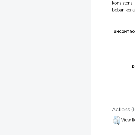
konsistensi
beban kerja
UNCONTRO
D
Actions (
View I