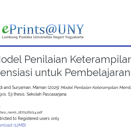
odel Penilaian Keterampil
rensiasi untuk Pembelajaran 
di
and
Suryaman, Maman
(2025)
Model Penilaian Keterampilan Membac
ris.
S3 thesis, Sekolah Pascasarjana.
t
rtasi_riandi_18701261014.pdf
tricted to Registered users only
nload (12MB)