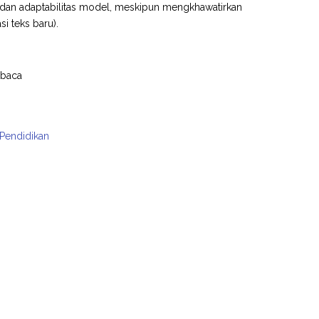
ur dan adaptabilitas model, meskipun mengkhawatirkan
i teks baru).
mbaca
 Pendidikan