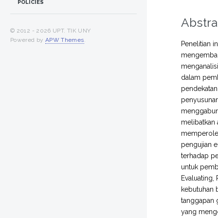
POLICIES
Abstra
© 2012 -
2026 UPT. TIK UNY
Powered by
APW Themes
.
Penelitian 
mengembang
menganalisi
dalam pemb
pendekatan
penyusunan
menggabungk
melibatkan 
memperoleh 
pengujian e
terhadap p
untuk pembe
Evaluating
kebutuhan be
tanggapan g
yang mengon