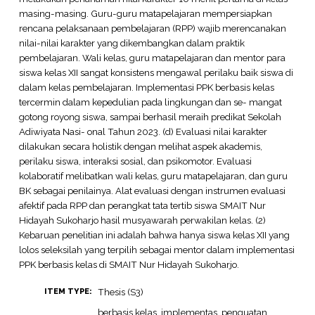
masing-masing. Guru-guru matapelajaran mempersiapkan
rencana pelaksanaan pembelajaran (RPP) wajib merencanakan
nilai-nilai karakter yang dikembangkan dalam praktik
pembelajaran. Wali kelas, guru matapelajaran dan mentor para
siswa kelas XII sangat konsistens mengawal perilaku baik siswa di
dalam kelas pembelajaran. Implementasi PPK berbasis kelas
tercermin dalam kepedulian pada lingkungan dan se- mangat
gotong royong siswa, sampai berhasil meraih predikat Sekolah
Adiwiyata Nasi- onal Tahun 2023. (d) Evaluasi nilai karakter
dilakukan secara holistik dengan melihat aspek akademis,
perilaku siswa, interaksi sosial, dan psikomotor. Evaluasi
kolaboratif melibatkan wali kelas, guru matapelajaran, dan guru
BK sebagai penilainya. Alat evaluasi dengan instrumen evaluasi
afektif pada RPP dan perangkat tata tertib siswa SMAIT Nur
Hidayah Sukoharjo hasil musyawarah perwakilan kelas. (2)
Kebaruan penelitian ini adalah bahwa hanya siswa kelas XII yang
lolos seleksilah yang terpilih sebagai mentor dalam implementasi
PPK berbasis kelas di SMAIT Nur Hidayah Sukoharjo.
Thesis (S3)
ITEM TYPE:
berbasis kelas, implementas, penguatan