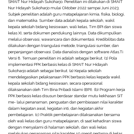
SMAIT Nur Hidayah Sukoharjo. Penelitian ini dilakukan di SMAIT
Nur Hidayah Sukoharjo mulai Oktober 2022 sampai Juni 2023.
Subjek penelitian adalah guru matapelajaran kimia, fisika, biologi,
dan matematika. Sumber data adalah kepala sekolah, wakil
kepala sekolah bidang kesiswaan, wali kelas, Tim BPI dan siswa
kelas XI, serta dokumen pendukung lainnya. Data dikumpulkan
melalui observasi, wawancara dan dokumentasi. Kredibilitas data
dilakukan dengan triangulasi metode, triangulasi sumber, dan
perpanjangan observasi. Data dianalisis dengan software Atlas.Ti
Versi 8. Temuan penelitian ini adalah sebagai berikut. (1) Pola
implementasi PPK berbasis kelas di SMAIT Nur Hidayah
Sukoharjo adalah sebagai berikut. (a) Kepala sekolah
mendelegasikan pelaksanaan PPK berbasis kelas kepada wakil
kepala sekolah bidang kesiswaan, secara operasional
dilaksanakan oleh Tim Bina Pribadi Islami (BPI). (b) Program kerja
PPK berbasis kelas disusun berdasar standar mutu kekhasan SIT
me- lalui penanaman, penguatan dan pembiasaan nilai karakter
dalam kegiatan awal, kegiatan inti, dan kegiatan akhir
pembelajaran. (c) Praktik pembelajaran dilaksanakan bersama
oleh wali kelas dan guru matapelajaran, di saat kehadiran siswa
dengan menyalami di halaman sekolah, dan wali kelas
melakukan penanaman nilai karakter 10 menit pertama di kelas