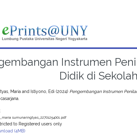
gembangan Instrumen Penil
Didik di Sekolah
yas, Maria
and
Istiyono, Edi
(2024)
Pengembangan Instrumen Penilaia
casarjana.
t
s_maria sumunaringtyas_22701254001.pdf
tricted to Registered users only
nload (4MB)