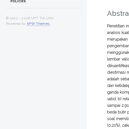
POLICIES
Abstra
© 2012 -
2026 UPT. TIK UNY
Powered by
APW Themes
.
Penelitian 
analisis ku
merupakan 
pengembanga
menggunaka
lembar valid
dikuantifika
diestimasi 
adalah seba
dan ketidak
ganda komple
valid; b) r
sampai 2,91
beda butir 
soal memili
(0,21%), ca