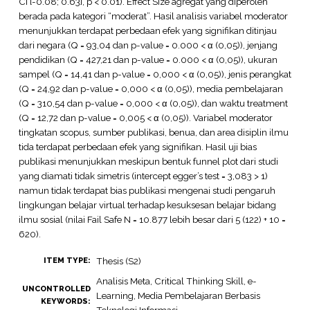
CI [-0.08; 0.63], p < 0.01). Effect Size agregat yang diperoleh
berada pada kategori “moderat”. Hasil analisis variabel moderator
menunjukkan terdapat perbedaan efek yang signifikan ditinjau
dari negara (Q = 93,04 dan p-value = 0.000 < α (0,05)), jenjang
pendidikan (Q = 427,21 dan p-value = 0.000 < α (0,05)), ukuran
sampel (Q = 14,41 dan p-value = 0,000 < α (0,05)), jenis perangkat
(Q = 24,92 dan p-value = 0,000 < α (0,05)), media pembelajaran
(Q = 310,54 dan p-value = 0,000 < α (0,05)), dan waktu treatment
(Q = 12,72 dan p-value = 0,005 < α (0,05)). Variabel moderator
tingkatan scopus, sumber publikasi, benua, dan area disiplin ilmu
tida terdapat perbedaan efek yang signifikan. Hasil uji bias
publikasi menunjukkan meskipun bentuk funnel plot dari studi
yang diamati tidak simetris (intercept egger’s test = 3,083 > 1)
namun tidak terdapat bias publikasi mengenai studi pengaruh
lingkungan belajar virtual terhadap kesuksesan belajar bidang
ilmu sosial (nilai Fail Safe N = 10.877 lebih besar dari 5 (122) + 10 =
620).
Thesis (S2)
ITEM TYPE:
Analisis Meta, Critical Thinking Skill, e-
UNCONTROLLED
Learning, Media Pembelajaran Berbasis
KEYWORDS: