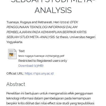
ANALYSIS
Tuanaya, Rugaya
and
Retnawati, Heri
(2024)
EFEK
PENGGUNAAN TEKNOLOGI INFORMASI DALAM
PEMBELAJARAN PADA KEMAMPUAN BERPIKIR KRITIS:
SEBUAH STUDI META-ANALYSIS.
S2 thesis, Universitas Negeri
Yogyakarta.
Text
tesis-rugaya tuanaya-21701251035.pdf
Restricted to Registered users only
Download (13MB)
Official URL:
https://sps.uny.ac.id
Abstract
Penelitian ini bertujuan untuk menganalisis efek penggunaan
teknologi informasi dalam pembelajaran pada kemampuan
berpikir kritis dilihat dari nilai effect size studi yang terpublikasi.