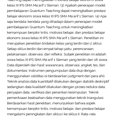
kelas XI IPS SMA Ma`arif 1 Sleman. (3) Apakah penerapan model
pembelajaran Quantum Teaching dapat meningkatkan prestasi
belajar ekonomi siswa kelas XI IPS SMA Ma`arif 1 Sleman. (4) Apa
saja kendala-kendala yang dihadapi dalam penerapan model
pembelajaran Quantum Teaching untuk meningkatkan
kemampuan berpikir kritis, motivasi belajar, dan prestasi belajar
ekonomi siswa kelas XI IPS SMA Ma`arif 1 Sleman. Penelitian ini
merupakan penelitian tindakan kelas yang terdiri dari 2 siklus.
Setiap siklus terdiri dari empat tahap yaitu: perencanaan,
pelaksanaan, observasi, dan refleksi. Subjek penelitian ini adalah
siswa kelas XI IPS SMA Ma`arif 1 Sleman yang terdiri dari 18 siswa.
Data diperoleh dari hasil wawancara, observasi, angket, tes, dan
dokumentasi. Instrumen pengumpulan data diuji dengan
menggunakan validitas isi berdasarkan judgment dari para ahli.
Teknik analisis data kuantitatif dilakukan dengan statistik deskriptif
sedangkan data kualitatif dilakukan dengan proses reduksi data,
penyajian data, verifikasi dan penarikan kesimpulan. Teknik
pemeriksaan keabsahan data menggunakan teknik triangulasi.
Berdasarkan hasil penelitian, menunjukkan bahwa aspek
kemampuan berpikir kritis, motivasi belajar, dan prestasi belajar
mengalami peningkatan dari siklus I ke siklus II. Rata-rata