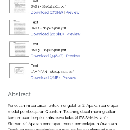
Text
BAB 1 - 08404241011.pdf
Download (176kB)
|
Preview
Text
BAB 2 - 08404241011.pdf
Download (280kB)
|
Preview
Text
BAB 5 - 08404241011.pdf
Download (348kB)
|
Preview
Text
LAMPIRAN - 08404241011.pdf
Download (7MB)
|
Preview
Abstract
Penelitian ini bertujuan untuk mengetahui (1) Apakah penerapan
model pembelajaran Quantum Teaching dapat meningkatkan
kemampuan berpikir kritis siswa kelas XI IPS SMA Ma`arif 1
Sleman. (2) Apakah penerapan model pembelajaran Quantum
Teaching dapat meningkatkan motivasi belajar ekonomi siswa