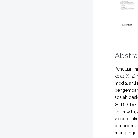
Abstra
Peneltian i
kelas XI, 2
media, ahli
pengembang
adalah desk
(PTBB), Fak
ahli media,
video dilak
pra produks
mengunggah