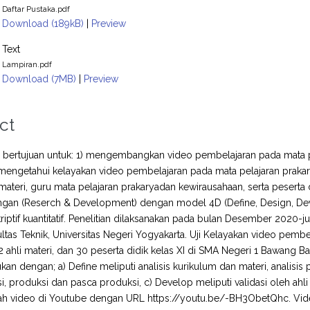
Daftar Pustaka.pdf
Download (189kB)
|
Preview
Text
Lampiran.pdf
Download (7MB)
|
Preview
ct
ni bertujuan untuk: 1) mengembangkan video pembelajaran pada mata 
) mengetahui kelayakan video pembelajaran pada mata pelajaran prakar
 materi, guru mata pelajaran prakaryadan kewirausahaan, serta peserta 
an (Reserch & Development) dengan model 4D (Define, Design, Devel
riptif kuantitatif. Penelitian dilaksanakan pada bulan Desember 2020-
ultas Teknik, Universitas Negeri Yogyakarta. Uji Kelayakan video pe
 2 ahli materi, dan 30 peserta didik kelas XI di SMA Negeri 1 Bawang B
ukan dengan; a) Define meliputi analisis kurikulum dan materi, analisis
i, produksi dan pasca produksi, c) Develop meliputi validasi oleh ahl
 video di Youtube dengan URL https://youtu.be/-BH3ObetQhc. Video 