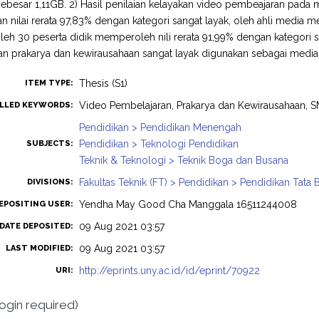
 sebesar 1,11GB. 2) Hasil penilaian kelayakan video pembeajaran pada 
 nilai rerata 97,83% dengan kategori sangat layak, oleh ahli media m
oleh 30 peserta didik memperoleh nili rerata 91,99% dengan kategori
an prakarya dan kewirausahaan sangat layak digunakan sebagai media
Thesis (S1)
ITEM TYPE:
Video Pembelajaran, Prakarya dan Kewirausahaan, 
LLED KEYWORDS:
Pendidikan > Pendidikan Menengah
Pendidikan > Teknologi Pendidikan
SUBJECTS:
Teknik & Teknologi > Teknik Boga dan Busana
Fakultas Teknik (FT) > Pendidikan > Pendidikan Tata
DIVISIONS:
Yendha May Good Cha Manggala 16511244008
EPOSITING USER:
09 Aug 2021 03:57
DATE DEPOSITED:
09 Aug 2021 03:57
LAST MODIFIED:
http://eprints.uny.ac.id/id/eprint/70922
URI:
login required)