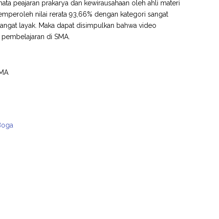
mata peajaran prakarya dan kewirausahaan oleh ahli materi
emperoleh nilai rerata 93,66% dengan kategori sangat
 sangat layak. Maka dapat disimpulkan bahwa video
 pembelajaran di SMA.
SMA
 Boga