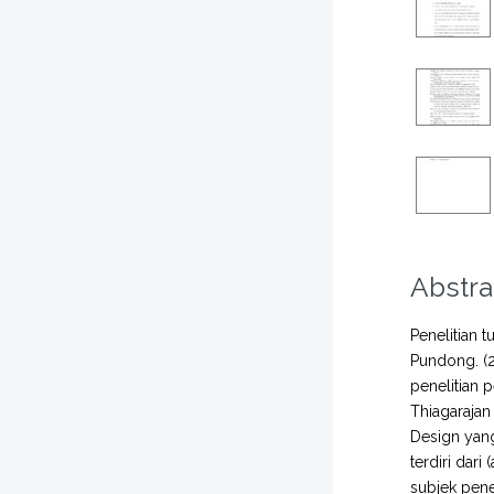
Abstra
Penelitian 
Pundong. (2
penelitian
Thiagarajan 
Design yang
terdiri dar
subjek pene