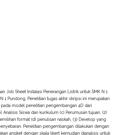
nan Job Sheet Instalasi Penerangan Listrik untuk SMK N 1
N 1 Pundong. Penelitian tugas akhir skripsi ini merupakan
 pada model penelitian pengembangan 4D dari
b) Analisis Siswa dan kurikulum (c) Perumusan tujuan, (2)
pemilihan format (d) penulisan naskah, (3) Develop yang
atau penyebaran. Penelitian pengembangan dilakukan dengan
an angket dengan skala likert kemudian dianalisis untuk