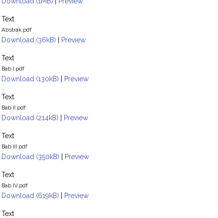
Download (1MB)
|
Preview
Text
Abstrak.pdf
Download (36kB)
|
Preview
Text
Bab I.pdf
Download (130kB)
|
Preview
Text
Bab II.pdf
Download (214kB)
|
Preview
Text
Bab III.pdf
Download (350kB)
|
Preview
Text
Bab IV.pdf
Download (619kB)
|
Preview
Text