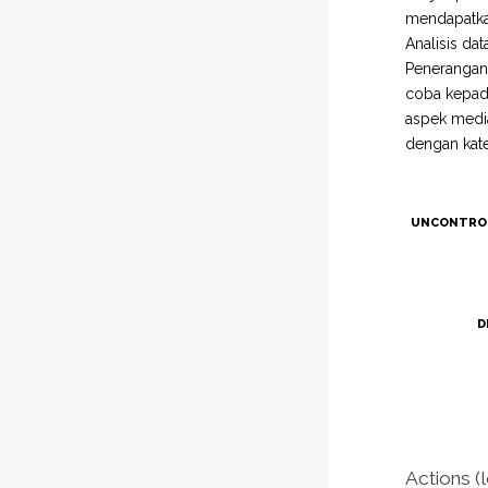
mendapatkan
Analisis da
Penerangan 
coba kepada
aspek medi
dengan kate
UNCONTRO
D
Actions (