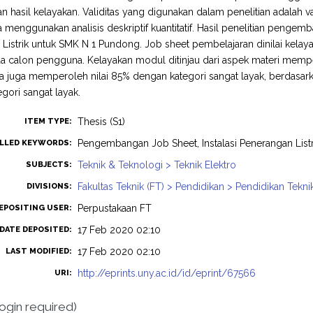
 hasil kelayakan. Validitas yang digunakan dalam penelitian adalah va
ta menggunakan analisis deskriptif kuantitatif. Hasil penelitian pengem
Listrik untuk SMK N 1 Pundong. Job sheet pembelajaran dinilai kelay
 calon pengguna. Kelayakan modul ditinjau dari aspek materi mempero
a juga memperoleh nilai 85% dengan kategori sangat layak, berdas
gori sangat layak.
Thesis (S1)
ITEM TYPE:
Pengembangan Job Sheet, Instalasi Penerangan List
LLED KEYWORDS:
Teknik & Teknologi > Teknik Elektro
SUBJECTS:
Fakultas Teknik (FT) > Pendidikan > Pendidikan Tekni
DIVISIONS:
Perpustakaan FT
EPOSITING USER:
17 Feb 2020 02:10
DATE DEPOSITED:
17 Feb 2020 02:10
LAST MODIFIED:
http://eprints.uny.ac.id/id/eprint/67566
URI:
login required)