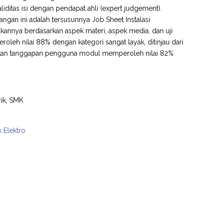
liditas isi dengan pendapat ahli (expert judgement).
bangan ini adalah tersusunnya Job Sheet Instalasi
akannya berdasarkan aspek materi, aspek media, dan uji
leh nilai 88% dengan kategori sangat layak, ditinjau dari
arkan tanggapan pengguna modul memperoleh nilai 82%
rik, SMK
k Elektro