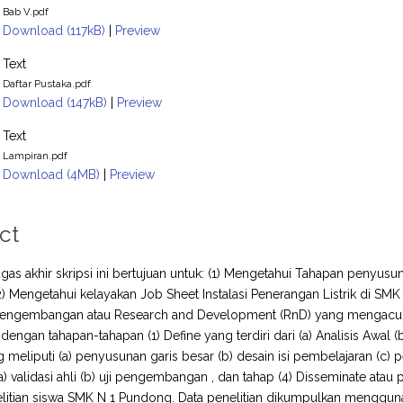
Bab V.pdf
Download (117kB)
|
Preview
Text
Daftar Pustaka.pdf
Download (147kB)
|
Preview
Text
Lampiran.pdf
Download (4MB)
|
Preview
ct
tugas akhir skripsi ini bertujuan untuk: (1) Mengetahui Tahapan penyusu
) Mengetahui kelayakan Job Sheet Instalasi Penerangan Listrik di SMK 
 pengembangan atau Research and Development (RnD) yang mengacu
dengan tahapan-tahapan (1) Define yang terdiri dari (a) Analisis Awal (
 meliputi (a) penyusunan garis besar (b) desain isi pembelajaran (c) 
i (a) validasi ahli (b) uji pengembangan , dan tahap (4) Disseminate 
litian siswa SMK N 1 Pundong. Data penelitian dikumpulkan menggunak