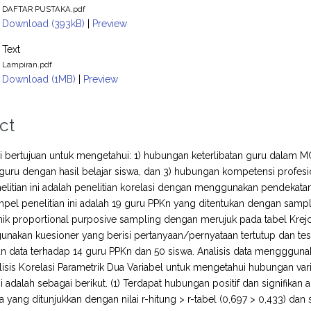
DAFTAR PUSTAKA.pdf
Download (393kB)
|
Preview
Text
Lampiran.pdf
Download (1MB)
|
Preview
ct
ini bertujuan untuk mengetahui: 1) hubungan keterlibatan guru dalam
uru dengan hasil belajar siswa, dan 3) hubungan kompetensi profesi
elitian ini adalah penelitian korelasi dengan menggunakan pendekatan ku
pel penelitian ini adalah 19 guru PPKn yang ditentukan dengan sampl
ik proportional purposive sampling dengan merujuk pada tabel Krejc
nakan kuesioner yang berisi pertanyaan/pernyataan tertutup dan tes. U
 data terhadap 14 guru PPKn dan 50 siswa. Analisis data mengggunakan a
isis Korelasi Parametrik Dua Variabel untuk mengetahui hubungan varia
ini adalah sebagai berikut. (1) Terdapat hubungan positif dan signifik
a yang ditunjukkan dengan nilai r-hitung > r-tabel (0,697 > 0,433) dan 