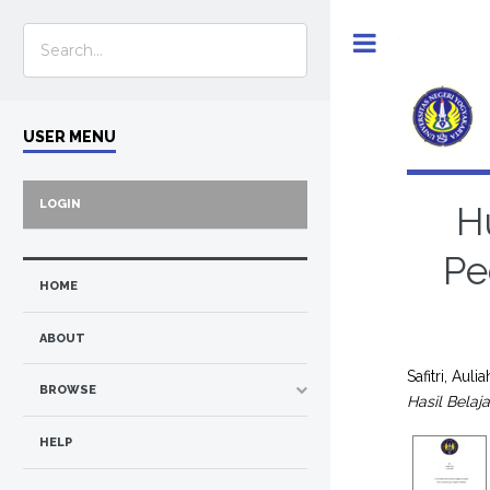
Toggle
USER MENU
LOGIN
H
Pe
HOME
ABOUT
Safitri, Aulia
BROWSE
Hasil Belaj
HELP