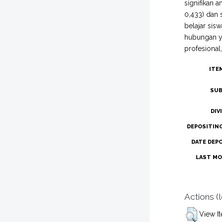
signifikan 
0,433) dan 
belajar sis
hubungan ya
profesional,
ITE
SUB
DIV
DEPOSITIN
DATE DEP
LAST MO
Actions (
View I