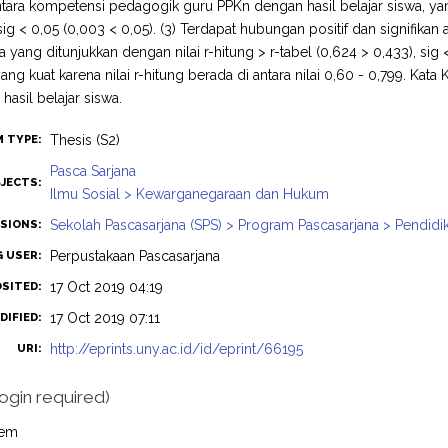
antara kompetensi pedagogik guru PPKn dengan hasil belajar siswa, yang
sig < 0,05 (0,003 < 0,05). (3) Terdapat hubungan positif dan signifika
wa yang ditunjukkan dengan nilai r-hitung > r-tabel (0,624 > 0,433), si
ng kuat karena nilai r-hitung berada di antara nilai 0,60 - 0,799. K
 hasil belajar siswa.
Thesis (S2)
M TYPE:
Pasca Sarjana
JECTS:
Ilmu Sosial > Kewarganegaraan dan Hukum
Sekolah Pascasarjana (SPS) > Program Pascasarjana > Pendid
ISIONS:
Perpustakaan Pascasarjana
G USER:
17 Oct 2019 04:19
OSITED:
17 Oct 2019 07:11
DIFIED:
http://eprints.uny.ac.id/id/eprint/66195
URI:
login required)
tem