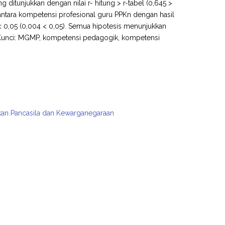
 ditunjukkan dengan nilai r- hitung > r-tabel (0,645 >
n antara kompetensi profesional guru PPKn dengan hasil
g < 0,05 (0,004 < 0,05). Semua hipotesis menunjukkan
ata Kunci: MGMP, kompetensi pedagogik, kompetensi
ikan Pancasila dan Kewarganegaraan