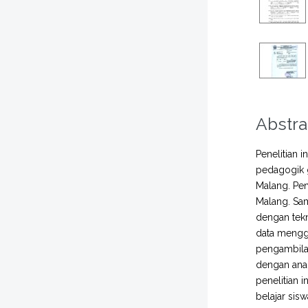
Abstra
Penelitian 
pedagogik g
Malang. Pen
Malang. Sam
dengan tekn
data menggu
pengambilan
dengan anal
penelitian 
belajar sisw