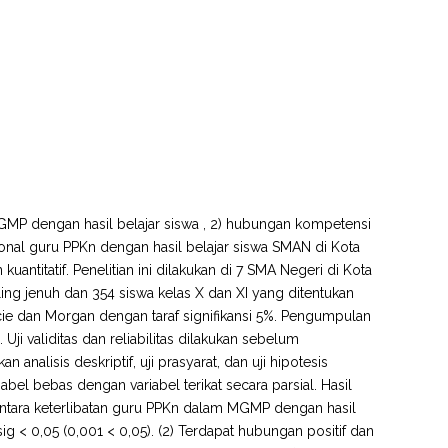
 MGMP dengan hasil belajar siswa , 2) hubungan kompetensi
onal guru PPKn dengan hasil belajar siswa SMAN di Kota
antitatif. Penelitian ini dilakukan di 7 SMA Negeri di Kota
ing jenuh dan 354 siswa kelas X dan XI yang ditentukan
ie dan Morgan dengan taraf signifikansi 5%. Pengumpulan
ji validitas dan reliabilitas dilakukan sebelum
nalisis deskriptif, uji prasyarat, dan uji hipotesis
bel bebas dengan variabel terikat secara parsial. Hasil
an antara keterlibatan guru PPKn dalam MGMP dengan hasil
sig < 0,05 (0,001 < 0,05). (2) Terdapat hubungan positif dan