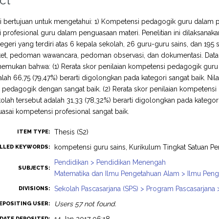
ct
ini bertujuan untuk mengetahui: 1) Kompetensi pedagogik guru dalam
profesional guru dalam penguasaan materi. Penelitian ini dilaksanak
eri yang terdiri atas 6 kepala sekolah, 26 guru-guru sains, dan 195 
et, pedoman wawancara, pedoman observasi, dan dokumentasi. Data dianal
enemukan bahwa: (1) Rerata skor penilaian kompetensi pedagogik gur
alah 66,75 (79,47%) berarti digolongkan pada kategori sangat baik. Ni
pedagogik dengan sangat baik. (2) Rerata skor penilaian kompetensi
lah tersebut adalah 31,33 (78,32%) berarti digolongkan pada kategori 
sai kompetensi profesional sangat baik.
Thesis (S2)
ITEM TYPE:
kompetensi guru sains, Kurikulum Tingkat Satuan Pe
LLED KEYWORDS:
Pendidikan > Pendidikan Menengah
SUBJECTS:
Matematika dan Ilmu Pengetahuan Alam > Ilmu Pen
Sekolah Pascasarjana (SPS) > Program Pascasarjana 
DIVISIONS:
Users 57 not found.
EPOSITING USER:
DATE DEPOSITED: