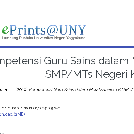
petensi Guru Sains dalam 
SMP/MTs Negeri 
unah H.
(2010)
Kompetensi Guru Sains dalam Melaksanakan KTSP di
t
s-maimunah-h-daud-08708251005.swf
nload (2MB)