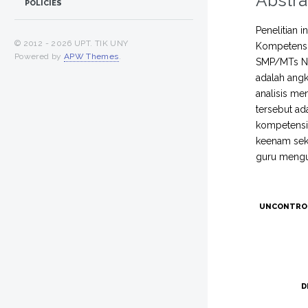
Abstra
POLICIES
Penelitian 
© 2012 -
2026 UPT. TIK UNY
Kompetensi 
Powered by
APW Themes
.
SMP/MTs Neg
adalah angk
analisis m
tersebut ad
kompetensi 
keenam seko
guru mengua
UNCONTRO
D