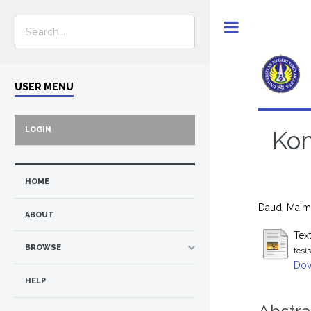
Toggle
USER MENU
LOGIN
Kom
HOME
Daud, Maim
ABOUT
Tex
BROWSE
tesi
Dow
HELP