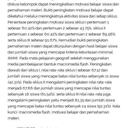
diskusi kelompok dapat meningkatkan motivasi belajar siswa dan
pemahaman materi. Bukti peningkatan motivasi belajar dapat
diketahui melalui meningkatnya aktivitas siswa dari setiap siklus.
Persentase peningkatan motivasi siswa siklus I pertemuan 1
sebesar 60,42% dan pertemuan 2 sebesar 43,75%, siklus II
pertemuan 1 sebesar 60,42% dan pertemuan 2 sebesar 89,58%
serta siklus III sebesar 91,67%. Kemudian bukti peningkatan
pemahaman materi dapat ditunjukan dengan hasil belajar siswa
dan jumlah siswa yang mencapai kriteria ketuntasan minimal
(KKM). Pada mata pelajaran geografi setelah menggunakan
media pembelajaran bentuk macromedia flash. Peningkatan
diawali dari siklus I, nilai rata-rata siklus I sebesar 67,12 dan
jumlah siswa yang mencapai batas nilai tuntas sebanyak 11 siswa
(42,31%). Pada siklus II mengalami peningkatan nilai rata-rata
menjadi 67,88 dan jumlah siswa yang mencapai nilai tuntas
sebanyak 16 siswa (61,54%), serta siklus III nilai rata-rata juga
mengalami peningkatan yaitu menjadi 81,35 dan jumlah siswa
yang mencapai batas nilai tuntas sebanyak 24 siswa (92,31%). Kata
kunci: macromedia flash, motivasi belajar dan pemahaman
materi.