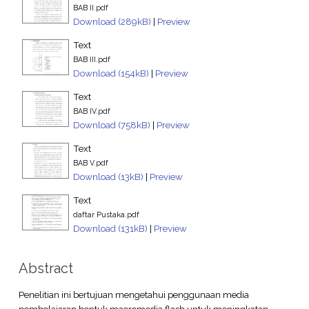
BAB II.pdf
Download (289kB)
|
Preview
Text
BAB III.pdf
Download (154kB)
|
Preview
Text
BAB IV.pdf
Download (758kB)
|
Preview
Text
BAB V.pdf
Download (13kB)
|
Preview
Text
daftar Pustaka.pdf
Download (131kB)
|
Preview
Abstract
Penelitian ini bertujuan mengetahui penggunaan media
pembelajaran bentuk macromedia flash untuk meningkatan