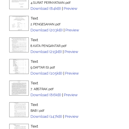
4.SURAT PERNYATAAN.pdf
Download (84kB)
|
Preview
Text
2.PENGESAHAN.pdf
Download (203kB)
|
Preview
Text
8.KATA PENGANTAR.pdf
Download (215kB)
|
Preview
Text
9.DAFTAR ISI.pdf
Download (105kB)
|
Preview
Text
7. ABSTRAK.pdf
Download (86kB)
|
Preview
Text
BAB I.pdf
Download (147kB)
|
Preview
Text