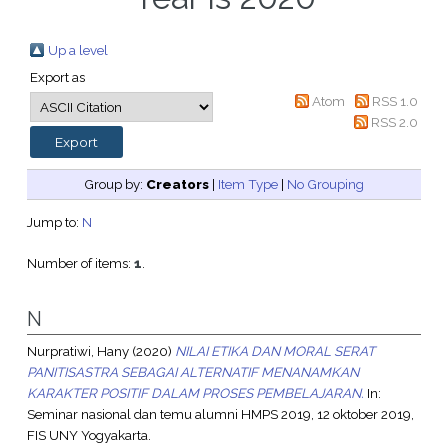
Up a level
Export as
Atom
RSS 1.0
RSS 2.0
Group by:
Creators
|
Item Type
|
No Grouping
Jump to:
N
Number of items:
1
.
N
Nurpratiwi, Hany
(2020)
NILAI ETIKA DAN MORAL SERAT
PANITISASTRA SEBAGAI ALTERNATIF MENANAMKAN
KARAKTER POSITIF DALAM PROSES PEMBELAJARAN.
In:
Seminar nasional dan temu alumni HMPS 2019, 12 oktober 2019,
FIS UNY Yogyakarta.