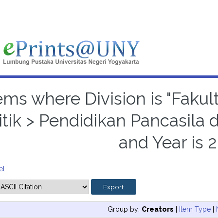
ems where Division is "Fakul
itik > Pendidikan Pancasil
and Year is 
el
Group by:
Creators
|
Item Type
|