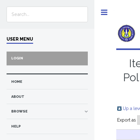
Toggle
USER MENU
LOGIN
It
Pol
HOME
ABOUT
Up a lev
BROWSE
Export as
HELP