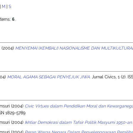
|
M
|
S
items:
6
.
i
(2004)
MENYEMAI (KEMBALI) NASIONALISME DAN MULTIKULTURAL
04)
MORAL AGAMA SEBAGAI PENYEJUK JIWA.
Jurnal Civics, 1 (2). 
msuri
(2004)
Civic Virtues dalam Pendidikan Moral dan Kewarganega
SSN 1829-5789
msuri
(2004)
Ikhtiar Demokrasi dalam Tafsir Politik Masyumi 1950-an.
msuri
(2004)
Peran Warga Negara Dalam Penyelenggaraan Pemiliha