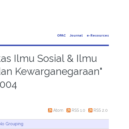
OPAC
Journal
e-Resources
tas Ilmu Sosial & Ilmu
a dan Kewarganegaraan"
2004
Atom
RSS 1.0
RSS 2.0
No Grouping