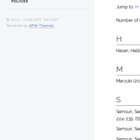
POLICIES
Jump to:
H
© 2012 -
2026 UPT. TIK UNY
Number of 
Powered by
APW Themes
.
H
Hasan, Halil
M
Marzuki
(20
S
Samsuri, Sa
224-239. I
Samsuri, Sa
Samsuri, Sa